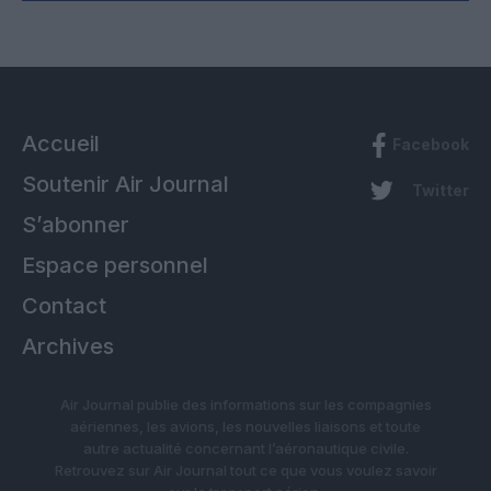
Accueil
Facebook
Soutenir Air Journal
Twitter
S’abonner
Espace personnel
Contact
Archives
Air Journal publie des informations sur les compagnies
aériennes, les avions, les nouvelles liaisons et toute
autre actualité concernant l’aéronautique civile.
Retrouvez sur Air Journal tout ce que vous voulez savoir