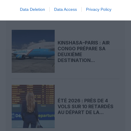
Data Deletion
Data Access
Privacy Policy
LIRE AUSSI
KINSHASA–PARIS : AIR
CONGO PRÉPARE SA
DEUXIÈME
DESTINATION...
ÉTÉ 2026 : PRÈS DE 4
VOLS SUR 10 RETARDÉS
AU DÉPART DE LA...