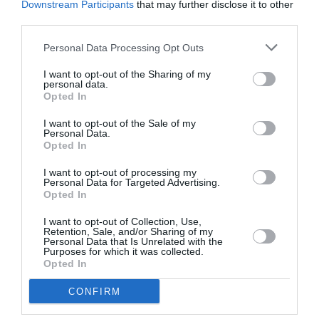
Downstream Participants
that may further disclose it to other
third parties.
Personal Data Processing Opt Outs
I want to opt-out of the Sharing of my
DERNIERS COMMENTAIRES
personal data.
Opted In
I want to opt-out of the Sale of my
Personal Data.
Mathématiques
a commenté l'article :
Opted In
19 h 23 sans escale : le Boeing 777F de National
Airlines relie l’Écosse à l’Australie
I want to opt-out of processing my
Personal Data for Targeted Advertising.
Opted In
Badissi novembri
a commenté l'article :
I want to opt-out of Collection, Use,
Retention, Sale, and/or Sharing of my
Nice–Corse : ces vols électriques qui se profilent à
Personal Data that Is Unrelated with the
Purposes for which it was collected.
l’horizon 2030
Opted In
CONFIRM
air france
Beyrouth
Liban