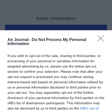
Aucun commentaire !
LAISSER UN COMMENTAIRE
Air Journal -
Do Not Process My Personal
Information
FAIRE UN DON
If you wish to opt-out of the sale, sharing to third parties, or
processing of your personal or sensitive information for
targeted advertising by us, please use the below opt-out
Appel aux lecteurs !
section to confirm your selection. Please note that after your
Soutenez Air Journal participez
à son
opt-out request is processed you may continue seeing
développement !
interest-based ads based on personal information utilized by
us or personal information disclosed to third parties prior to
your opt-out. You may separately opt-out of the further
disclosure of your personal information by third parties on the
NOUS SOUTENIR
IAB’s list of downstream participants. This information may
also be disclosed by us to third parties on the
IAB’s List of