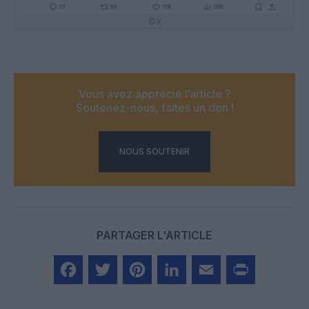
©X
Vous avez apprécié l’article ?
Soutenez-nous, faites un don !
NOUS SOUTENIR
PARTAGER L'ARTICLE
Facebook
Twitter
Pinterest
LinkedIn
Email
Print