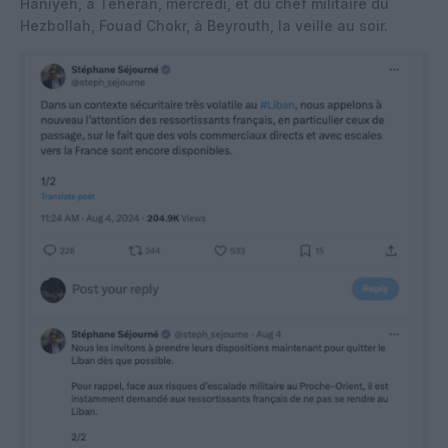
Haniyeh, à Téhéran, mercredi, et du chef militaire du
Hezbollah, Fouad Chokr, à Beyrouth, la veille au soir.