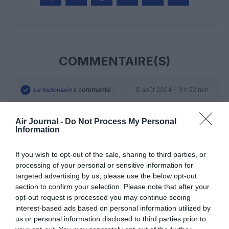
Facebook
Twitter
Pinterest
LinkedIn
Email
Print
COMMENTAIRE(S)
Le toulousain
a commenté :
15 août 2024 - 11 h 22 min
De l UE???
Air Journal -
Do Not Process My Personal
RÉPONDRE
Information
If you wish to opt-out of the sale, sharing to third parties, or
BREXIT means BREXIT!
a commenté
15 août 2024 - 11 h 24 min
processing of your personal or sensitive information for
:
targeted advertising by us, please use the below opt-out
section to confirm your selection. Please note that after your
Que LHR soit l’aéroport le plus fréquenté de l’Europe, soit!
opt-out request is processed you may continue seeing
Car malgré l’envie de Grand Large des Britanniques, Londres
interest-based ads based on personal information utilized by
reste dans le continent européen…
us or personal information disclosed to third parties prior to
Mais les Britanniques ne sont plus dans l’UE depuis quelques