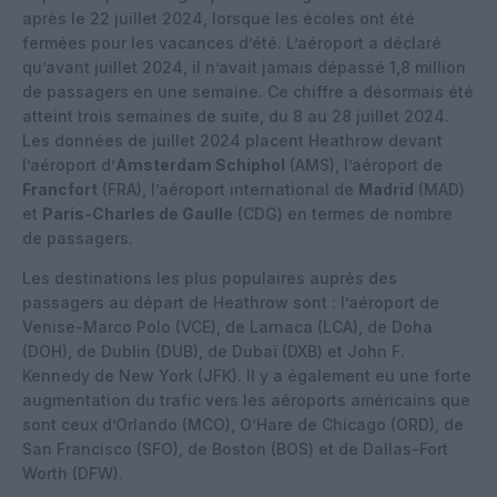
après le 22 juillet 2024, lorsque les écoles ont été
fermées pour les vacances d’été. L’aéroport a déclaré
qu’avant juillet 2024, il n’avait jamais dépassé 1,8 million
de passagers en une semaine. Ce chiffre a désormais été
atteint trois semaines de suite, du 8 au 28 juillet 2024.
Les données de juillet 2024 placent Heathrow devant
l’aéroport d’
Amsterdam Schiphol
(AMS), l’aéroport de
Francfort
(FRA), l’aéroport international de
Madrid
(MAD)
et
Paris-Charles de Gaulle
(CDG) en termes de nombre
de passagers.
Les destinations les plus populaires auprès des
passagers au départ de Heathrow sont : l’aéroport de
Venise-Marco Polo (VCE), de Larnaca (LCA), de Doha
(DOH), de Dublin (DUB), de Dubaï (DXB) et John F.
Kennedy de New York (JFK). Il y a également eu une forte
augmentation du trafic vers les aéroports américains que
sont ceux d’Orlando (MCO), O’Hare de Chicago (ORD), de
San Francisco (SFO), de Boston (BOS) et de Dallas-Fort
Worth (DFW).