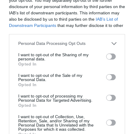
your opt-out. You may separately opt-out of the further
années déjà. A cet égard, LHR ne peut donc plus être «
disclosure of your personal information by third parties on the
l’aéroport le plus fréquenté de l’UE » comme le dit le titre…
IAB’s list of downstream participants. This information may
RÉPONDRE
also be disclosed by us to third parties on the
IAB’s List of
Downstream Participants
that may further disclose it to other
third parties.
Flo
a commenté :
15 août 2024 - 12 h 59 min
Personal Data Processing Opt Outs
Le brexit a été annulé ?
I want to opt-out of the Sharing of my
personal data.
RÉPONDRE
Opted In
I want to opt-out of the Sale of my
Personal Data.
Opted In
LAISSER UN COMMENTAIRE
I want to opt-out of processing my
Personal Data for Targeted Advertising.
Opted In
FAIRE UN DON
I want to opt-out of Collection, Use,
Retention, Sale, and/or Sharing of my
Personal Data that Is Unrelated with the
Appel aux lecteurs !
Purposes for which it was collected.