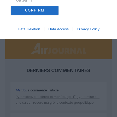
Opted In
Soutenez Air Journal participez
à son
développement !
CONFIRM
NOUS SOUTENIR
Data Deletion
Data Access
Privacy Policy
DERNIERS COMMENTAIRES
Manfou
a commenté l'article :
Pyramides, croisières et mer Rouge : l’Égypte mise sur
une saison record malgré le contexte géopolitique