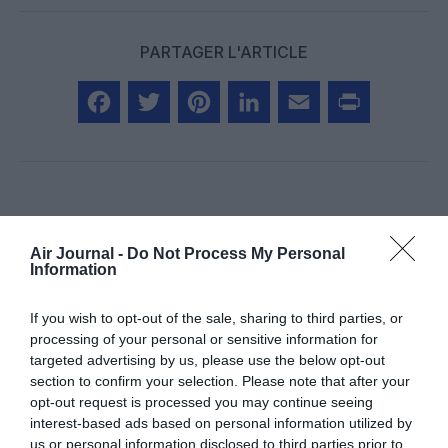
PARTAGER L'ARTICLE
Facebook
Twitter
Pinterest
LinkedIn
Email
Print
Aucun commentaire !
Air Journal -
Do Not Process My Personal
Information
LAISSER UN COMMENTAIRE
If you wish to opt-out of the sale, sharing to third parties, or
processing of your personal or sensitive information for
targeted advertising by us, please use the below opt-out
FAIRE UN DON
section to confirm your selection. Please note that after your
opt-out request is processed you may continue seeing
interest-based ads based on personal information utilized by
Appel aux lecteurs !
us or personal information disclosed to third parties prior to