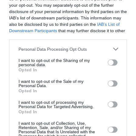
Soutenez Air Journal participez
à son
your opt-out. You may separately opt-out of the further
développement !
disclosure of your personal information by third parties on the
IAB’s list of downstream participants. This information may
also be disclosed by us to third parties on the
IAB’s List of
Downstream Participants
that may further disclose it to other
NOUS SOUTENIR
third parties.
Personal Data Processing Opt Outs
I want to opt-out of the Sharing of my
personal data.
Opted In
I want to opt-out of the Sale of my
DERNIERS COMMENTAIRES
Personal Data.
Opted In
I want to opt-out of processing my
SERGE13
a commenté l'article :
Personal Data for Targeted Advertising.
Opted In
Pointe‑à‑Pitre – Panama City : Air France ouvre un pont
aérien vers l’Amérique latine
I want to opt-out of Collection, Use,
Retention, Sale, and/or Sharing of my
Personal Data that Is Unrelated with the