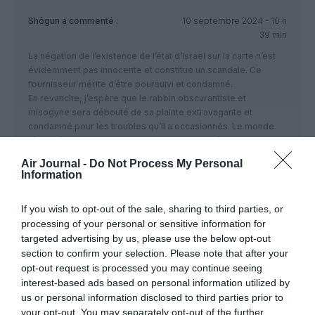
Shôgun
a commenté :
10 septembre 2024 - 10 h
39 min
La négation de l’existence de l’état d’Israël sur la carte n’est
évidemment pas innocente et constitue un scandale. Ce
fournisseur mérite d’être poursuivi et condamné.
En revanche, j’espère que le rabbin obscurantiste et
misogyne sera débouté de sa plainte extravagante et
condamné pour les troubles qu’il a occasionnés. Le monde
n’a pas à se soumettre aux caprices des extrémistes
religieux.
Air Journal -
Do Not Process My Personal
Information
RÉPONDRE
If you wish to opt-out of the sale, sharing to third parties, or
processing of your personal or sensitive information for
Pas si Cool !!
a commenté :
10 septembre 2024 -
targeted advertising by us, please use the below opt-out
11 h 44 min
section to confirm your selection. Please note that after your
Accuser, mettre au tribunal et décider qu’il y aura
opt-out request is processed you may continue seeing
condamnation (Rappel – toute personne est
interest-based ads based on personal information utilized by
présumée innocente) pour erreur de présentation,
us or personal information disclosed to third parties prior to
probablement involontaire ou par manque de
your opt-out. You may separately opt-out of the further