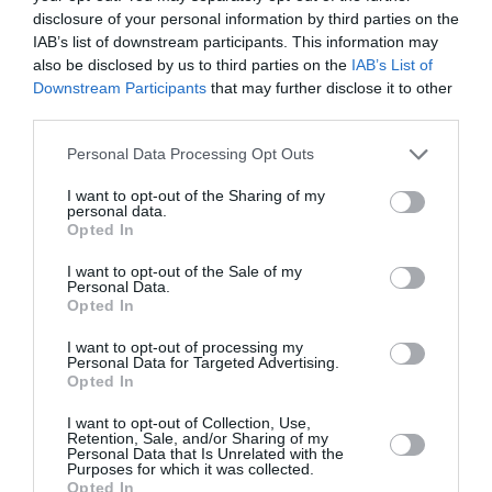
connaissance de cette région méditerranéenne
disclosure of your personal information by third parties on the
(surtout si l’entreprise se situe à 10’000 km de là) ,
IAB’s list of downstream participants. This information may
c’est de la provocation et du surenchérisse mal
also be disclosed by us to third parties on the
IAB’s List of
placé .. comme ce Rabin qui ne supporte pas la
Downstream Participants
that may further disclose it to other
présence de cette femme…
third parties.
Toutes les autres personnes auraient apprécié de
Personal Data Processing Opt Outs
voyager en bonne compagnie, celle de cette Dame.
I want to opt-out of the Sharing of my
RÉPONDRE
personal data.
Opted In
I want to opt-out of the Sale of my
Greg6
a commenté :
10 septembre
Personal Data.
2024 - 17 h 43 min
Opted In
On ne sait pas ce qu’il s’est passé.
I want to opt-out of processing my
Mais le manque de connaissance ou
Personal Data for Targeted Advertising.
l’erreur, encore plus de la part d’une
Opted In
entreprise spécialisée dans ce domaine et
qui n’a probablement pas fait d’erreurs
I want to opt-out of Collection, Use,
Retention, Sale, and/or Sharing of my
aussi grossière ailleurs, semble suspect.
Personal Data that Is Unrelated with the
Avaient-ils fait cette erreur précédemment
Purposes for which it was collected.
? Je ne crois pas…
Opted In