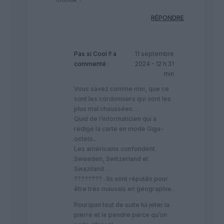
RÉPONDRE
Pas si Cool !!
a
11 septembre
commenté :
2024 - 12 h 31
min
Vous savez comme moi, que ce
sont les cordonniers qui sont les
plus mal chaussées….
Quid de l’informaticien qui a
rédigé la carte en mode Giga-
octets..
Les américains confondent
Sweeden, Switzerland et
Swaziland …
???????? . Ils sont réputés pour
être très mauvais en géographie.
Pourquoi tout de suite lui jeter la
pierre et le pendre parce qu’on