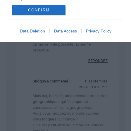
Surtout dans le climat actuel…(je ne crois
pas aux coïncidences)
CONFIRM
Par contre, le fait que ce soit un “petit
malin”, ou plusieurs, ayant voulu utiliser
leur entreprise pour faire passer une
Data Deletion
Data Access
Privacy Policy
opinion politique sans
l’accord/connaissance de cette dernière,
ça me semble possible, et même
probable.
RÉPONDRE
Shôgun
a commenté :
11 septembre
2024 - 3 h 01 min
Mais oui, bien sûr, un fournisseur de cartes
géographiques qui “manque de
connaissance” sur la géographie…
Vous vous moquez du monde ou vous
vous moquez du monde ?
Ou alors peut-être vous moquez vous du
monde ?