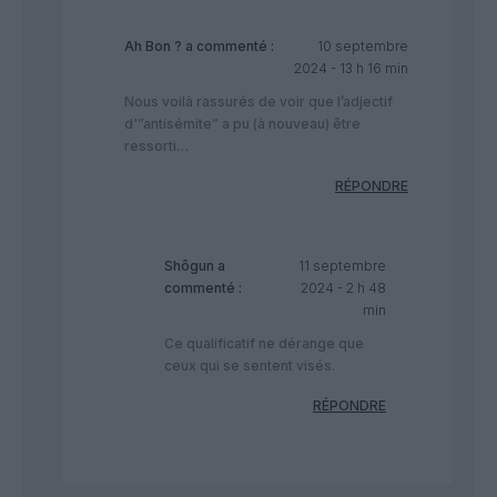
Ah Bon ?
a commenté :
10 septembre
2024 - 13 h 16 min
Nous voilà rassurés de voir que l’adjectif
d'”antisémite” a pu (à nouveau) être
ressorti…
RÉPONDRE
Shôgun
a
11 septembre
commenté :
2024 - 2 h 48
min
Ce qualificatif ne dérange que
ceux qui se sentent visés.
RÉPONDRE