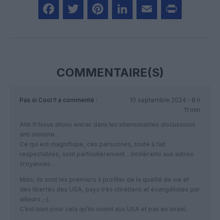
Facebook
Twitter
Pinterest
LinkedIn
Email
Print
COMMENTAIRE(S)
Pas si Cool !!
a commenté :
10 septembre 2024 - 8 h
11 min
Ahh !!! Nous allons entrer dans les interminables discussions
anti sioniste…
Ce qui est magnifique, ces personnes, toute à fait
respectables, sont particulièrement .. intolérants aux autres
croyances…
Mais, ils sont les premiers à profiter de la qualité de vie et
des libertés des USA, pays très chrétiens et évangélistes par
ailleurs ;-).
C’est bien pour cela qu’ils vivent aux USA et pas en Israël.