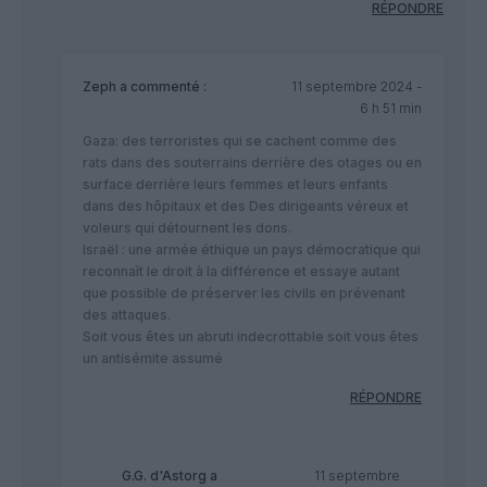
RÉPONDRE
Zeph
a commenté :
11 septembre 2024 -
6 h 51 min
Gaza: des terroristes qui se cachent comme des
rats dans des souterrains derrière des otages ou en
surface derrière leurs femmes et leurs enfants
dans des hôpitaux et des Des dirigeants véreux et
voleurs qui détournent les dons.
Israël : une armée éthique un pays démocratique qui
reconnaît le droit à la différence et essaye autant
que possible de préserver les civils en prévenant
des attaques.
Soit vous êtes un abruti indecrottable soit vous êtes
un antisémite assumé
RÉPONDRE
G.G. d'Astorg
a
11 septembre