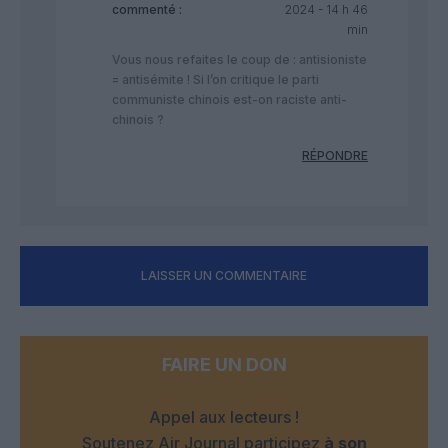
commenté :
2024 - 14 h 46
min
Vous nous refaites le coup de : antisioniste
= antisémite ! Si l’on critique le parti
communiste chinois est-on raciste anti-
chinois ?
RÉPONDRE
LAISSER UN COMMENTAIRE
FAIRE UN DON
Appel aux lecteurs !
Soutenez Air Journal participez
à son