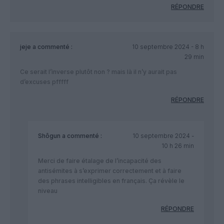
RÉPONDRE
jeje
a commenté :
10 septembre 2024 - 8 h
29 min
Ce serait l’inverse plutôt non ? mais là il n’y aurait pas
d’excuses pfffff
RÉPONDRE
Shôgun
a commenté :
10 septembre 2024 -
10 h 26 min
Merci de faire étalage de l’incapacité des
antisémites à s’exprimer correctement et à faire
des phrases intelligibles en français. Ça révèle le
niveau
RÉPONDRE