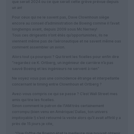
que serait 2024 ou ce que serait cette grève prévue depuis
un an!
Pour ceux qui ne le savent pas, Dave Clownhoun siège
encore au conseil d’administration de Boeing comme il l’avait
longtemps avant, depuis 2009 sous Mc Nerney!
Tous ces dirigeants n’ont étés qu’opportunistes, ils ne
viennent même pas de l’aéronautique et ne savent même oas
comment assembler un avion.
Alors tout ça pourquoi ? Qui tirent les ficelles pour enfin dire
”regardez ce K. Ortberg, un ingénieur de carrière n’a pas
sauvé Boeing et les ingénieurs ne servent à rien”
Ne voyez vous pas une coïncidence étrange et interpellante
concernant le timing entre Clownhoun et Ortberg ?
Avez-vous compris ce qui se passe ? C’est Wall Street mes
amis qui tire les ficelles.
Sinon comment le patron de l’IAM très certainement
corrompu (bien venu en Amérique/ Dallas, ton univers
impitoyable !) s’est retourné la veste alors qu’il avait affirlil y a
près de 15 jours je cite,
…”Que l’offre de Boeing était la meilleure que pouvait obtenir