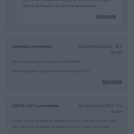
illettré de Maurice et lchris le complotiste
RÉPONDRE
Checklist
a commenté :
19 septembre 2024 - 18 h
35 min
On dirait que nos fanboys sont énervé…
Est ce que leur égo en a pris un coup ? XD!!!
RÉPONDRE
CHECK LAST
a commenté :
20 septembre 2024 - 7 h
45 min
Il vaut mieux se taire et passer pour un con que parler pour
dire des conneries et ne laisser aucun doute à ce sujet