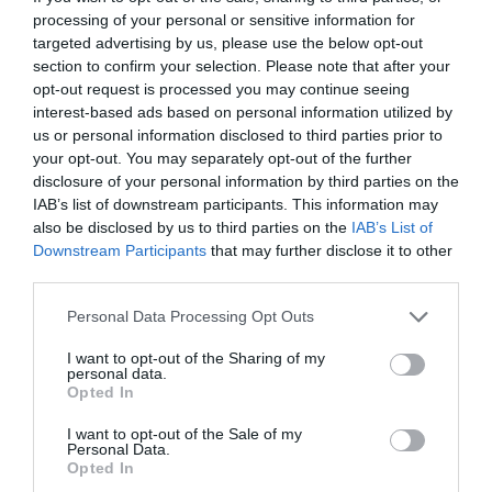
qui est parti sous la pression du Conseil d’administration dont
processing of your personal or sensitive information for
le directeur était Calhoun
targeted advertising by us, please use the below opt-out
Calhoun avait compris qu’il était temps d’émerger et c’est
section to confirm your selection. Please note that after your
comme ça qu’il est devenu CEO de Boeing en promettant
opt-out request is processed you may continue seeing
Monts et Merveilles mais qui devait progressivement obtenir
interest-based ads based on personal information utilized by
plus de bonus, action, et salaire au détriment de la sécurité et
us or personal information disclosed to third parties prior to
la qualité alors que le crash de deux MAX-8 était d’actualité
your opt-out. You may separately opt-out of the further
Je vous le dis, Ortberg n’est pas à l’abris d’un tel scénario de
disclosure of your personal information by third parties on the
faire disparaitre et que les sortant d’école de commerce, les
IAB’s list of downstream participants. This information may
Beancounters tel que S. Pope pourrait être la prochaine CEO
also be disclosed by us to third parties on the
IAB’s List of
programmée. Le cercle vicieux ici sont les promesses de
Downstream Participants
that may further disclose it to other
pérenniser ce système Beancounters qui permet même aux
third parties.
anciens dirigeants de prendre une retraite dorée.
Ceux qui pensent que D. Muillenberg est parti la tête baissée,
Personal Data Processing Opt Outs
se trompent lourdement. Il perçois certainement des actions
et est actionnaires comme tout les autres avant lui
I want to opt-out of the Sharing of my
Il n’est oas oarti comle ça alors qu’ils se concentent tous dans
personal data.
les décisions. Voila pourquoi Ortberg s’est installé loin
Opted In
d’Arlington, en revenant sur Seattle. Certains disent qu’il est
plus facile de prendre des décisions allant plus sur
I want to opt-out of the Sale of my
Personal Data.
l’ingénierie là bas que d’être à ce premier lieux. Je ne sais
Opted In
pas comment est ce différent lais c’est une pensée notoire.