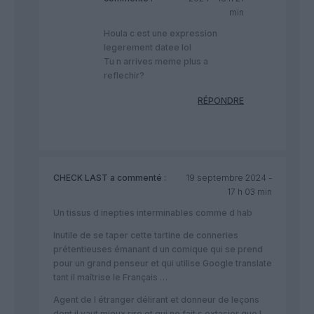
min
Houla c est une expression
legerement datee lol
Tu n arrives meme plus a
reflechir?
RÉPONDRE
CHECK LAST
a commenté :
19 septembre 2024 -
17 h 03 min
Un tissus d inepties interminables comme d hab
Inutile de se taper cette tartine de conneries
prétentieuses émanant d un comique qui se prend
pour un grand penseur et qui utilise Google translate
tant il maîtrise le Français …
Agent de l étranger délirant et donneur de leçons
dont il vaut mieux rire et qui ne fait s extasier que l