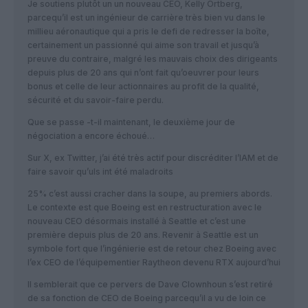
Je soutiens plutôt un un nouveau CEO, Kelly Ortberg,
parcequ’il est un ingénieur de carrière très bien vu dans le
millieu aéronautique qui a pris le defi de redresser la boîte,
certainement un passionné qui aime son travail et jusqu’à
preuve du contraire, malgré les mauvais choix des dirigeants
depuis plus de 20 ans qui n’ont fait qu’oeuvrer pour leurs
bonus et celle de leur actionnaires au profit de la qualité,
sécurité et du savoir-faire perdu.
Que se passe -t-il maintenant, le deuxième jour de
négociation a encore échoué…
Sur X, ex Twitter, j’ai été très actif pour discréditer l’IAM et de
faire savoir qu’uls int été maladroits
25% c’est aussi cracher dans la soupe, au premiers abords.
Le contexte est que Boeing est en restructuration avec le
nouveau CEO désormais installé à Seattle et c’est une
première depuis plus de 20 ans. Revenir à Seattle est un
symbole fort que l’ingénierie est de retour chez Boeing avec
l’ex CEO de l’équipementier Raytheon devenu RTX aujourd’hui
Il semblerait que ce pervers de Dave Clownhoun s’est retiré
de sa fonction de CEO de Boeing parcequ’il a vu de loin ce