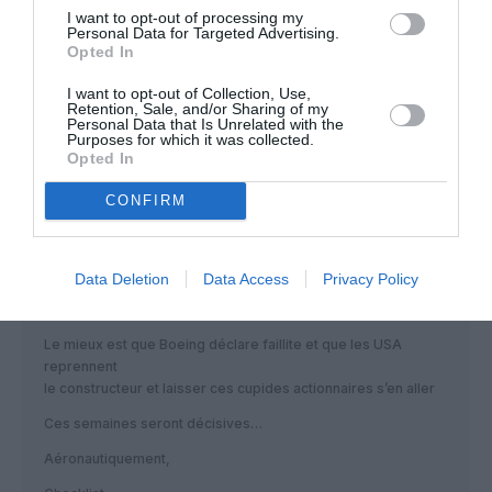
I want to opt-out of processing my
À partir de maintenant, tout les scénarios sont possibles.
Personal Data for Targeted Advertising.
J’avais dis il y près d’un mois que cette grève laissera Boeing
Opted In
en lambeau. Même si il y a une restructuration des dépenses
actuelles mise en place à cause de cette grève, Boeing
I want to opt-out of Collection, Use,
lerdra au final de l’argent encore, et encore, et encore…
Retention, Sale, and/or Sharing of my
Personal Data that Is Unrelated with the
Purposes for which it was collected.
Mon scénario évoqué se précise.
Opted In
Si Boeing est solvable il va falloir scinder l’entité en deux,
separer l’activité commerciale qui est en vérité amène
CONFIRM
beaucoup d’argent lorsqu’elle est bien tenue et céder la
partie Défense à Lockheed Martin ou autre.
Ou bien, ceder tout Boeing à ce dernier
Data Deletion
Data Access
Privacy Policy
Le meilleur scénario pour Boeing est qu’il ne tombe pas sous
la coupe du Chapître 11 qui servira qu’aux actionnaires en fait.
Le mieux est que Boeing déclare faillite et que les USA
reprennent
le constructeur et laisser ces cupides actionnaires s’en aller
Ces semaines seront décisives…
Aéronautiquement,