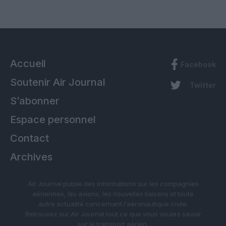
Accueil
Facebook
Soutenir Air Journal
Twitter
S’abonner
Espace personnel
Contact
Archives
Air Journal publie des informations sur les compagnies
aériennes, les avions, les nouvelles liaisons et toute
autre actualité concernant l’aéronautique civile.
Retrouvez sur Air Journal tout ce que vous voulez savoir
sur le transport aérien.