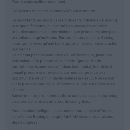
Plus le choix malheureusement,
L’IAM et les machinistes ont divisé tout le monde…
Je ne défend pas non plus les dirigeants criminels de Boeing
plus que blâmables, qui ont tué des passagers et porté
préjudice aux familles des victimes que je soutiens bien plus
et réellement qu’un Airbus-Europe-fanboy ou autre Boeing
hâter qui n’a vu ici qu’une belle opportunité pour venir cracher
leur venins.
Ce ne sont pas des amoureux de l’aéronautique, juste des
extrémistes à la pensée ancienne de ”guerre froide
européenne vs américaine ” (dans leur mental, leur délire)
venant prendre une revanche voir une vengeance très
opportuniste devant un declin manifeste des USA aussi bien
sur le plan des mœurs, qu’économique. D’ailleurs c’est aussi
lié hein …
Suivez mon regard, même si ils ne sont pas aussi importants,
c’est bon de le préciser lorsqu’ils sont grillés.
Pour les plus intelligent, ils auront compris que je défends
juste l’entité Boeing et ce qu’a fait l’IAM ici pour des raisons
déjà évoquées.