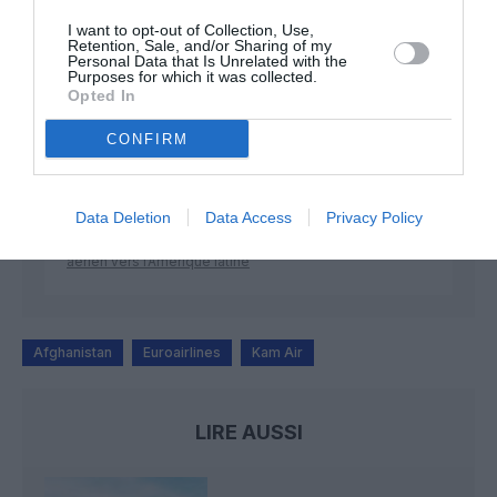
I want to opt-out of Collection, Use,
Retention, Sale, and/or Sharing of my
Personal Data that Is Unrelated with the
Purposes for which it was collected.
Nico
a commenté l'article :
Opted In
A380 de Lufthansa : les « vrais » sièges hublot en
classe Affaires deviennent payants
CONFIRM
Serge13
a commenté l'article :
Data Deletion
Data Access
Privacy Policy
Pointe‑à‑Pitre – Panama City : Air France ouvre un pont
aérien vers l’Amérique latine
Afghanistan
Euroairlines
Kam Air
LIRE AUSSI