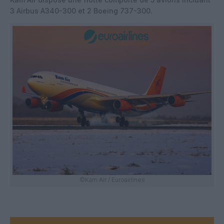
3 Airbus A340-300 et 2 Boeing 737-300.
©Kam Air / Euroairlines