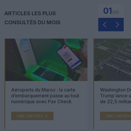
01
/
05
ARTICLES LES PLUS
CONSULTÉS DU MOIS
Aéroports du Maroc : la carte
Washington Du
d’embarquement passe au tout
Trump lance u
numérique avec Pax Check
de 22,5 millia
LIRE L'ARTICLE
LIRE L'ARTICL