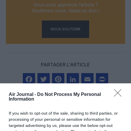
Vous avez apprécié l’article ?
Soutenez-nous, faites un don !
NOUS SOUTENIR
PARTAGER L'ARTICLE
Facebook
Twitter
Pinterest
LinkedIn
Email
Print
Air Journal -
Do Not Process My Personal
Information
If you wish to opt-out of the sale, sharing to third parties, or
Aucun commentaire !
processing of your personal or sensitive information for
targeted advertising by us, please use the below opt-out