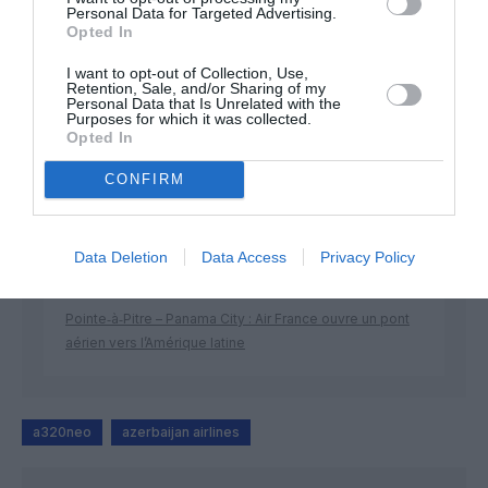
Personal Data for Targeted Advertising.
Opted In
I want to opt-out of Collection, Use,
DERNIERS COMMENTAIRES
Retention, Sale, and/or Sharing of my
Personal Data that Is Unrelated with the
Purposes for which it was collected.
Opted In
Manfou
a commenté l'article :
CONFIRM
Pyramides, croisières et mer Rouge : l’Égypte mise sur
une saison record malgré le contexte géopolitique
Data Deletion
Data Access
Privacy Policy
TFFRYYZ
a commenté l'article :
Pointe‑à‑Pitre – Panama City : Air France ouvre un pont
aérien vers l’Amérique latine
a320neo
azerbaijan airlines