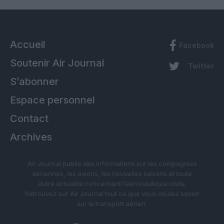
Accueil
Facebook
Soutenir Air Journal
Twitter
S’abonner
Espace personnel
Contact
Archives
Air Journal publie des informations sur les compagnies
aériennes, les avions, les nouvelles liaisons et toute
autre actualité concernant l’aéronautique civile.
Retrouvez sur Air Journal tout ce que vous voulez savoir
sur le transport aérien.