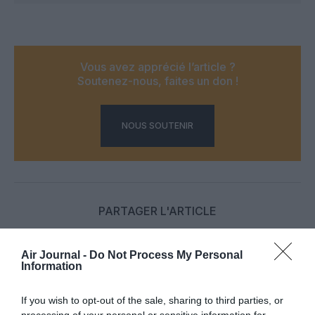
Vous avez apprécié l’article ?
Soutenez-nous, faites un don !
NOUS SOUTENIR
PARTAGER L'ARTICLE
Air Journal -
Do Not Process My Personal
Information
Facebook
Twitter
Pinterest
LinkedIn
Email
Print
If you wish to opt-out of the sale, sharing to third parties, or
processing of your personal or sensitive information for