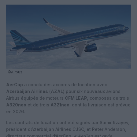
©Airbus
AerCap
a conclu des accords de location avec
Azerbaijan Airlines
(
AZAL
) pour six nouveaux avions
Airbus équipés de moteurs
CFM LEAP,
composés de trois
A320neo
et de trois
A321neo
, dont la livraison est prévue
en 2026.
Les contrats de location ont été signés par Samir Rzayev,
président d’Azerbaijan Airlines CJSC, et Peter Anderson,
directeur commercial d’AerCap.
« AerCap est ravie