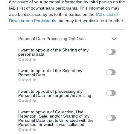
disclosure of your personal information by third parties on the
IAB’s list of downstream participants. This information may
also be disclosed by us to third parties on the
IAB’s List of
NOUS SOUTENIR
Downstream Participants
that may further disclose it to other
third parties.
Personal Data Processing Opt Outs
I want to opt-out of the Sharing of my
personal data.
Opted In
DERNIERS COMMENTAIRES
I want to opt-out of the Sale of my
Personal Data.
Opted In
Kyle
a commenté l'article :
I want to opt-out of processing my
Ryanair au Maroc : un programme hivernal record pour
Personal Data for Targeted Advertising.
Opted In
relier le Royaume à 14 pays européens
I want to opt-out of Collection, Use,
Retention, Sale, and/or Sharing of my
Personal Data that Is Unrelated with the
Mamadou DIALLO
a commenté l'article :
Purposes for which it was collected.
Opted In
44° d’inclinaison lors d’une remise de gaz par Aer