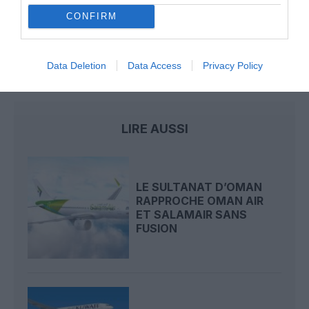
Lingus : l’enquête irlandaise détaille une perte de
CONFIRM
conscience de la situation en approche
Data Deletion
Data Access
Privacy Policy
oman air
LIRE AUSSI
LE SULTANAT D’OMAN
RAPPROCHE OMAN AIR
ET SALAMAIR SANS
FUSION