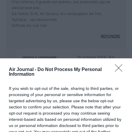
D’un côté les 3 grands européens, les américains qui ne
desservent pas.
De l’autre, El Al, Air Europa, les compagnies de fret,
flyDubai… qui desservent
Difficile d’y voir clair
RÉPONDRE
jamma
a commenté :
25 octobre 2024 - 8 h
40 min
Air Journal -
Do Not Process My Personal
Il est encore heureux qu’El Al continue de desservir
Information
Israël…
Une quinzaine de compagnies étrangères
If you wish to opt-out of the sale, sharing to third parties, or
desservent encore TLV, la plupart étant des petites
processing of your personal or sensitive information for
ou moyennes compagnies. C’est moitié moins
targeted advertising by us, please use the below opt-out
qu’avant.
section to confirm your selection. Please note that after your
RÉPONDRE
opt-out request is processed you may continue seeing
interest-based ads based on personal information utilized by
us or personal information disclosed to third parties prior to
your opt-out. You may separately opt-out of the further