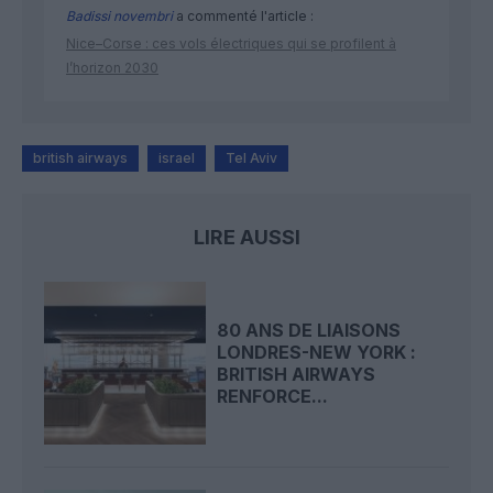
Badissi novembri
a commenté l'article :
Nice–Corse : ces vols électriques qui se profilent à
l’horizon 2030
british airways
israel
Tel Aviv
LIRE AUSSI
80 ANS DE LIAISONS
LONDRES-NEW YORK :
BRITISH AIRWAYS
RENFORCE...