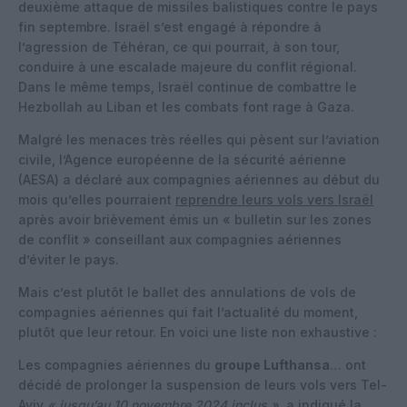
deuxième attaque de missiles balistiques contre le pays
fin septembre. Israël s’est engagé à répondre à
l’agression de Téhéran, ce qui pourrait, à son tour,
conduire à une escalade majeure du conflit régional.
Dans le même temps, Israël continue de combattre le
Hezbollah au Liban et les combats font rage à Gaza.
Malgré les menaces très réelles qui pèsent sur l’aviation
civile, l’Agence européenne de la sécurité aérienne
(AESA) a déclaré aux compagnies aériennes au début du
mois qu’elles pourraient
reprendre leurs vols vers Israël
après avoir brièvement émis un « bulletin sur les zones
de conflit » conseillant aux compagnies aériennes
d’éviter le pays.
Mais c’est plutôt le ballet des annulations de vols de
compagnies aériennes qui fait l’actualité du moment,
plutôt que leur retour. En voici une liste non exhaustive :
Les compagnies aériennes du
groupe Lufthansa
… ont
décidé de prolonger la suspension de leurs vols vers Tel-
Aviv
« jusqu’au 10 novembre 2024 inclus »,
a indiqué la