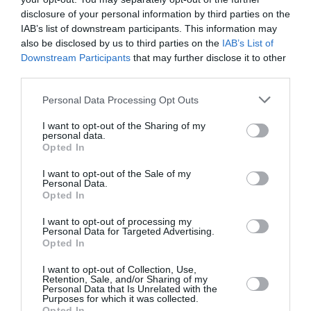
disclosure of your personal information by third parties on the
agression de Téhéran
a commenté
25 octobre 2024 - 10 h 48
IAB’s list of downstream participants. This information may
:
min
also be disclosed by us to third parties on the
IAB’s List of
Downstream Participants
that may further disclose it to other
D’un côté : “après que l’Iran a lancé sa deuxième attaque de
missiles”
third parties.
Et de l’autre : “Israël s’est engagé à répondre à l’agression de
Téhéran”
Personal Data Processing Opt Outs
Car à la lecture de cette vision des faits, l’Iran est à l’initiative
I want to opt-out of the Sharing of my
personal data.
?
Opted In
Quand quelqu’un vient chez vous commettre des assassinat
comment appelez vous cette manoeuvre ? Ça s’appelle une
I want to opt-out of the Sale of my
agression, mais, pas dans cet article qui soutient que
Personal Data.
l’agresseur est l’Iran qui lance sans raison deux vagues de
Opted In
missiles.
Par la suite, la lecture se confirme car il s’agit de “répondre à
I want to opt-out of processing my
Personal Data for Targeted Advertising.
l’agression de Téhéran” car quand c’est Téhéran qui RÉPOND
Opted In
à des actes terroristes/assassinats sur son sol, ça n’est pas
une réponse mais une agression. À ce rythme là, des
I want to opt-out of Collection, Use,
colonies seront installées dans le golfe persique “en
Retention, Sale, and/or Sharing of my
réponse au risque sécuritaire dans la région” n’est-ce pas ?
Personal Data that Is Unrelated with the
Purposes for which it was collected.
Et voilà comment les occidentaux pretextent toujours pour
Opted In