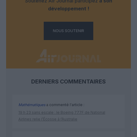
Soutenez Air Journal participez
à son
développement !
NOUS SOUTENIR
DERNIERS COMMENTAIRES
Mathématiques
a commenté l'article :
19 h 23 sans escale : le Boeing 777F de National
Airlines relie l’Écosse à l’Australie