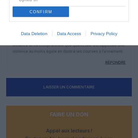
s’installer ça et là car, coïncidence, il y a des richesses
minières à ramasser !
CONFIRM
Illustration de la propagande suprémasiste occidentale qui
maintien que seuls les uns savent réfléchir, prendre des
décisions, anaylser une situation et faire le bien sur terre car
les autres sont fous, instables, irréfléchis et agressif : ces
Data Deletion
Data Access
Privacy Policy
mêmes premières personnes ne vivent/existent que par la
violence et ne comprennent que quand leur est opposée une
violence au moins égale en illustre les courses à l’armement.
RÉPONDRE
LAISSER UN COMMENTAIRE
FAIRE UN DON
Appel aux lecteurs !