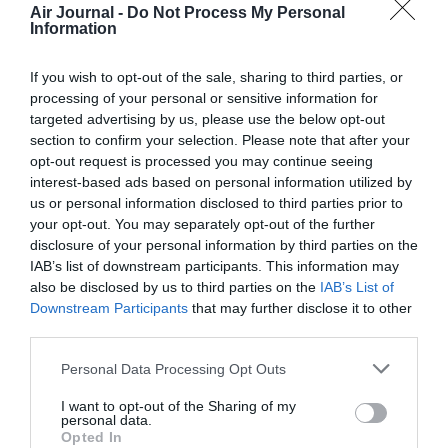
Air Journal -
Do Not Process My Personal
h 31 min
Information
Encore une manifestation de la haine de soi.
Je vous rappelle en passant, vous le spécialiste de
If you wish to opt-out of the sale, sharing to third parties, or
la gestion de flotte, qu’AF ne possède plus de
processing of your personal or sensitive information for
quadrimoteurs, contrairement à LH (380 et 747-9)
targeted advertising by us, please use the below opt-out
et BA (380).
section to confirm your selection. Please note that after your
De plus, ces deux groupes sont bien coincés avec
opt-out request is processed you may continue seeing
le retard phénoménal du Boeing 777-9 qu’ils ont
interest-based ads based on personal information utilized by
commandé et qui n’est pas près d’être livré, ce qui
us or personal information disclosed to third parties prior to
les contraint à prolonger des avions gourmands en
your opt-out. You may separately opt-out of the further
carburant et gros émetteurs de CO2.
disclosure of your personal information by third parties on the
Pour AF, ça va , merci, les livraisons d’A350 se
poursuivent comme prévu…
IAB’s list of downstream participants. This information may
also be disclosed by us to third parties on the
IAB’s List of
RÉPONDRE
Downstream Participants
that may further disclose it to other
third parties.
Personal Data Processing Opt Outs
Greg6
a commenté :
26 octobre 2024 - 17
h 58 min
I want to opt-out of the Sharing of my
personal data.
Vraie question : vous êtes au courant qu’AF a
Opted In
commandé des a350 supplémentaires, dont des