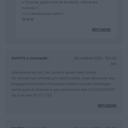
« Tous les goûts sont ds la nature, même les
mauvais »
« La saucisse pas cuite »
😂😂😂
RÉPONDRE
GVA1112
a commenté :
26 octobre 2024 - 12 h 30
min
Intéressant de voir JAL investir autant dans Airbus.
On connait leur affinités pro américaines, mais découvrir leur
engagement envers l’Européen montre tous les avantages
techniques et financiers que représente des A350 900/1000
vis à vis des B777 / 787.
RÉPONDRE