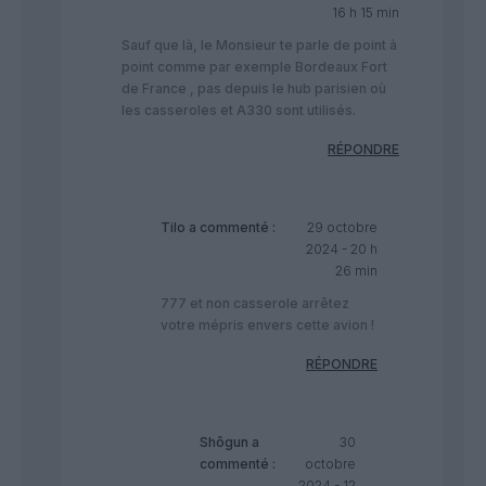
16 h 15 min
Sauf que là, le Monsieur te parle de point à
point comme par exemple Bordeaux Fort
de France , pas depuis le hub parisien où
les casseroles et A330 sont utilisés.
RÉPONDRE
Tilo
a commenté :
29 octobre
2024 - 20 h
26 min
777 et non casserole arrêtez
votre mépris envers cette avion !
RÉPONDRE
Shôgun
a
30
commenté :
octobre
2024 - 12