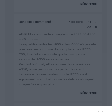
RÉPONDRE
Bencello
a commenté :
26 octobre 2024 - 17
h 29 min
AF-KLM a commandé en septembre 2023 50 A350
+ 40 options.
La répartition entre les -900 et les -1000 n’a pas été
précisée, mais comme doit remplacer les B777-
200, il ne fait aucun doute que la plus grande
version de l’A350 sera concernée.
Pendant le Covid, AF a continué de recevoir ses
A350, on ne peut donc pas parler de retard.
L’absence de commandes pour le B777-X est
également un atout alors que les délais s’allongent
chaque fois un peu plus.
RÉPONDRE
Sam
a commenté :
26 octobre 2024 - 17