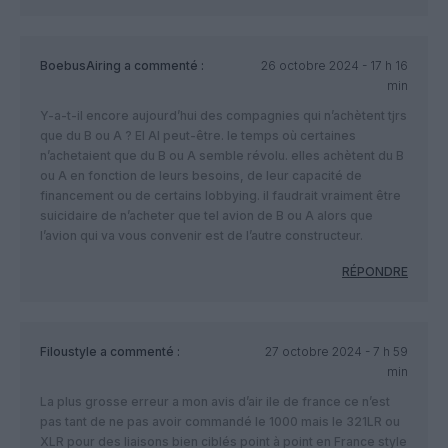
BoebusAiring
a commenté :
26 octobre 2024 - 17 h 16
min
Y-a-t-il encore aujourd’hui des compagnies qui n’achètent tjrs
que du B ou A ? El Al peut-être. le temps où certaines
n’achetaient que du B ou A semble révolu. elles achètent du B
ou A en fonction de leurs besoins, de leur capacité de
financement ou de certains lobbying. il faudrait vraiment être
suicidaire de n’acheter que tel avion de B ou A alors que
l’avion qui va vous convenir est de l’autre constructeur.
RÉPONDRE
Filoustyle
a commenté :
27 octobre 2024 - 7 h 59
min
La plus grosse erreur a mon avis d’air ile de france ce n’est
pas tant de ne pas avoir commandé le 1000 mais le 321LR ou
XLR pour des liaisons bien ciblés point à point en France style