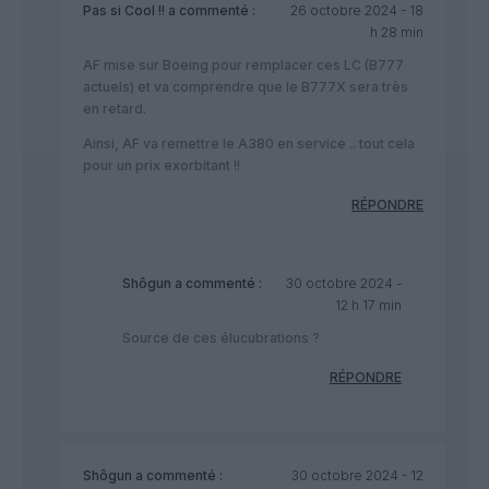
Pas si Cool !!
a commenté :
26 octobre 2024 - 18
h 28 min
AF mise sur Boeing pour remplacer ces LC (B777
actuels) et va comprendre que le B777X sera très
en retard.
Ainsi, AF va remettre le A380 en service .. tout cela
pour un prix exorbitant !!
RÉPONDRE
Shôgun
a commenté :
30 octobre 2024 -
12 h 17 min
Source de ces élucubrations ?
RÉPONDRE
Shôgun
a commenté :
30 octobre 2024 - 12