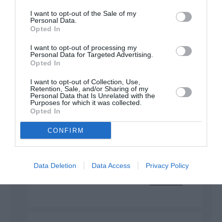
-1000 ?
I want to opt-out of the Sale of my
Sinon, en ce qui concerne l’a380, il ne me semble
Personal Data.
pas que ça aille plus mal depuis son retrait…
Opted In
RÉPONDRE
I want to opt-out of processing my
Personal Data for Targeted Advertising.
Opted In
Communiqué d'Air
27 octobre 2024 -
I want to opt-out of Collection, Use,
Retention, Sale, and/or Sharing of my
France sur la version
16 h 40 min
Personal Data that Is Unrelated with the
1000
a commenté :
Purposes for which it was collected.
Opted In
Concernant la version 1000 Air France a
communiqué sur ce point il y a un an.
CONFIRM
https://www.airfranceklm.com/fr/newsroom/le-
groupe-air-france-klm-va-commander-
50-appareils-de-la-famille-airbus-a350-
avec-des
Data Deletion
Data Access
Privacy Policy
RÉPONDRE