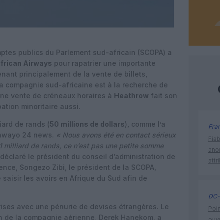
tes publics du Parlement sud-africain (SCOPA) a
frican Airways
pour rapatrier une importante
ant principalement de la vente de billets,
 la compagnie sud-africaine est à la recherche de
une vente de créneaux horaires à
Heathrow
fait son
ation minoritaire aussi.
iard de rands (
50 millions de dollars
), comme l’a
Fra
lawayo 24 news.
« Nous avons été en contact sérieux
Fia
 milliard de rands, ce n’est pas une petite somme
ano
 déclaré le président du conseil d’administration de
attr
nce, Songezo Zibi, le président de la SCOPA,
 saisir les avoirs en Afrique du Sud afin de
DC-
rises avec une pénurie de devises étrangères. Le
Poin
on de la compagnie aérienne, Derek Hanekom, a
ouvr