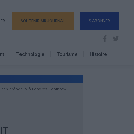
TER
SOUTENIR AIR JOURNAL
S'ABONNER
nt
Technologie
Tourisme
Histoire
Pratique
Hôtellerie
Voyages d’affaires
dre ses créneaux à Londres Heathrow
IT