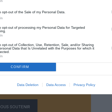
In
o opt-out of the Sale of my Personal Data.
In
to opt-out of processing my Personal Data for Targeted
ing.
In
o opt-out of Collection, Use, Retention, Sale, and/or Sharing
ersonal Data that Is Unrelated with the Purposes for which it
lected.
outh African Airways
In
CONFIRM
z apprécié l’article ?
Data Deletion
Data Access
Privacy Policy
-nous, faites un don !
OUS SOUTENIR