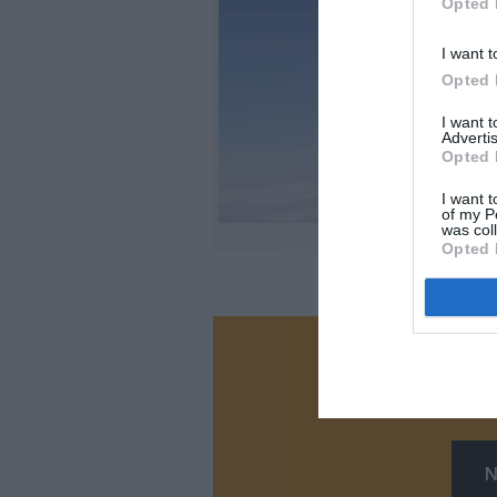
Opted 
I want t
Opted 
I want 
Advertis
Opted 
I want t
of my P
was col
©S
Opted 
Vous ave
Soutenez
N