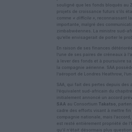
souligné que les fonds bloqués au 
projets de croissance futurs s’ils é
comme
« difficile »,
reconnaissant la
importante, malgré des communicatio
zimbabwéennes. La ministre sud-afr
qu’elle envisagerait de porter le pr
En raison de ses finances détérioré
l’une de ses paires de créneaux à l
à lever des fonds et à poursuivre sa 
la compagnie aérienne. SAA possède
l’aéroport de Londres Heathrow, l’une
SAA, qui fait des pertes depuis des 
l’équivalent sud-africain du chapit
initialement annoncé un accord prév
SAA
au Consortium
Takatso
, parte
cadre des efforts visant à mettre fi
compagnie nationale, mais l’accord, 
est resté entièrement propriété de 
qu’il n’était désormais plus question