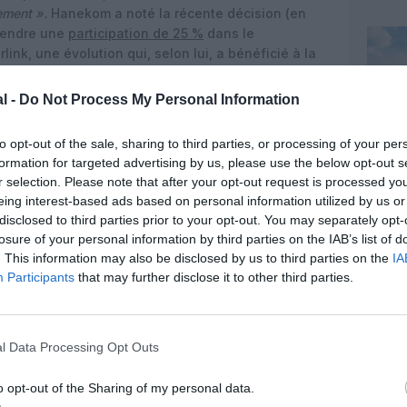
sement ».
Hanekom a noté la récente décision (en
prendre une
participation de 25 %
dans le
link, une évolution qui, selon lui, a bénéficié à la
l -
Do Not Process My Personal Information
ie de sa flotte reprise ou vendue et elle ne
’avions, mélange d’A320-200, d’A330-300, d’A340-
to opt-out of the sale, sharing to third parties, or processing of your per
-lease à diverses sociétés.
formation for targeted advertising by us, please use the below opt-out s
r selection. Please note that after your opt-out request is processed y
eing interest-based ads based on personal information utilized by us or
disclosed to third parties prior to your opt-out. You may separately opt-
losure of your personal information by third parties on the IAB’s list of
. This information may also be disclosed by us to third parties on the
IA
Participants
that may further disclose it to other third parties.
l Data Processing Opt Outs
o opt-out of the Sharing of my personal data.