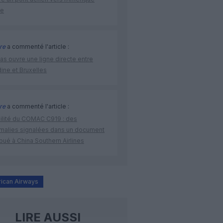
ne
re
a commenté l'article :
as ouvre une ligne directe entre
ine et Bruxelles
re
a commenté l'article :
bilité du COMAC C919 : des
malies signalées dans un document
ibué à China Southern Airlines
rican Airways
LIRE AUSSI