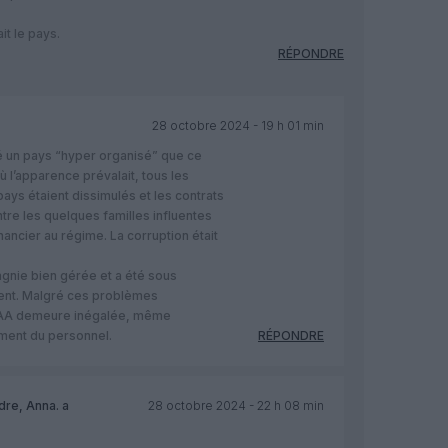
it le pays.
RÉPONDRE
28 octobre 2024 - 19 h 01 min
té un pays “hyper organisé” que ce
ù l’apparence prévalait, tous les
s étaient dissimulés et les contrats
ntre les quelques familles influentes
nancier au régime. La corruption était
gnie bien gérée et a été sous
ment. Malgré ces problèmes
SAA demeure inégalée, même
ment du personnel.
RÉPONDRE
ndre, Anna.
a
28 octobre 2024 - 22 h 08 min