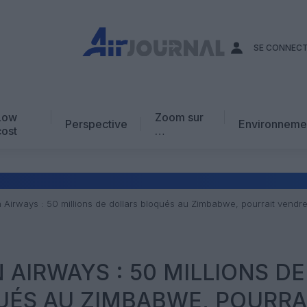
SE CONNEC
Low
Zoom sur
Perspective
Environneme
cost
…
Edito
En chiffres
Avis d’expert
n Airways : 50 millions de dollars bloqués au Zimbabwe, pourrait ven
AJ Académie
Vidéo
 AIRWAYS : 50 MILLIONS DE
UÉS AU ZIMBABWE, POURRA