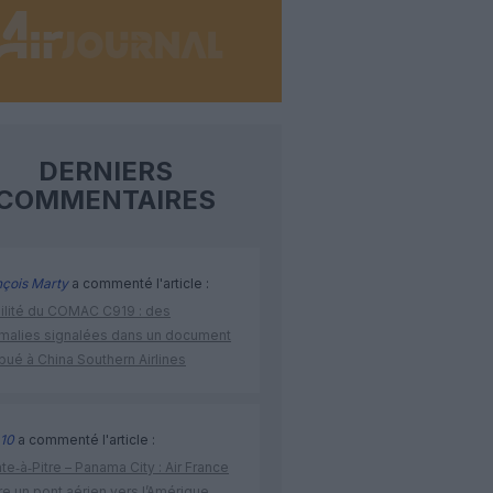
DERNIERS
COMMENTAIRES
nçois Marty
a commenté l'article :
bilité du COMAC C919 : des
malies signalées dans un document
ibué à China Southern Airlines
10
a commenté l'article :
te‑à‑Pitre – Panama City : Air France
e un pont aérien vers l’Amérique