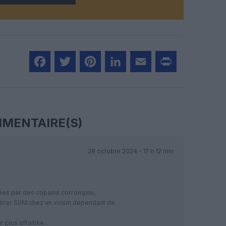
Facebook
Twitter
Pinterest
LinkedIn
Email
Print
MENTAIRE(S)
28 octobre 2024 - 17 h 12 min
ées par des copains corrompus,
érer 50M chez un voisin dépendant de
plus affaiblie.