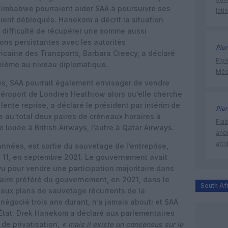
Zimbabwe pourraient aider SAA à poursuivre ses
lati
taient débloqués. Hanekom a décrit la situation
 difficulté de récupérer une somme aussi
ns persistantes avec les autorités
Pier
icaine des Transports, Barbara Creecy, a déclaré
Flyn
oblème au niveau diplomatique.
Méd
es, SAA pourrait également envisager de vendre
’aéroport de Londres Heathrow alors qu’elle cherche
lente reprise, a déclaré le président par intérim de
Pier
 au total deux paires de créneaux horaires à
Fia
 louée à British Airways, l’autre à Qatar Airways.
ano
attr
années, est sortie du sauvetage de l’entreprise,
re 11, en septembre 2021. Le gouvernement avait
u pour vendre une participation majoritaire dans
naire préféré du gouvernement, en 2021, dans le
South Af
n aux plans de sauvetage récurrents de la
négocié trois ans durant, n’a jamais abouti et SAA
l’État. Drek Hanekom a déclaré aux parlementaires
 de privatisation,
« mais il existe un consensus sur le