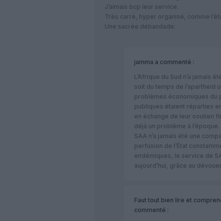
J’aimais bcp leur service.
Très carré, hyper organisé, comme l’éta
Une sacrée débandade.
jamma
a commenté :
L’Afrique du Sud n’a jamais é
soit du temps de l’apartheid o
problèmes économiques du pay
publiques étaient réparties e
en échange de leur soutien fi
déjà un problème à l’époque.
SAA n’a jamais été une compa
perfusion de l’État constam
endémiques, le service de 
aujourd’hui, grâce au dévoue
Faut tout bien lire et compre
commenté :