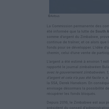
©Airbus
La Commission permanente des comp
été informée que la lutte de
South A
somme d’argent du Zimbabwe, proven
continue de traîner, et ce alors que
fonds pour se développer. L’idée d’
chemin, celui d’une vente de particip
L’argent a été estimé à environ 1 mill
rapporté le journal zimbabwéen Bu
avec le gouvernement zimbabwéen. 1,1
d’argent et cela n’a pas été facile »,
a
la SSA, Derek Hanekom. En conséque
envisage désormais la possibilité de
récupérer les fonds bloqués.
Depuis 2016, le Zimbabwe est aux p
président du conseil d’administrati