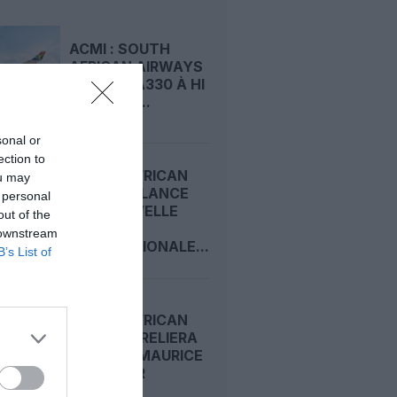
ACMI : SOUTH
AFRICAN AIRWAYS
LOUE UN A330 À HI
FLY POUR...
sonal or
ection to
SOUTH AFRICAN
ou may
AIRWAYS LANCE
 personal
UNE NOUVELLE
out of the
LIAISON
 downstream
INTERNATIONALE...
B’s List of
SOUTH AFRICAN
AIRWAYS RELIERA
LE CAP À MAURICE
CET HIVER