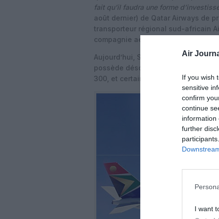
fait qu’il faudra une forme d’investis
août dernier) de Qatar Airways de 
transporteur régional sud-africain Air
compagnie aérienne locale.
Air Journa
Aujourd’hui, SAA a vu la majeure part
possède désormais qu’une dizaine d
If you wish 
300, et certains autres loués en wet
sensitive in
confirm you
continue se
information 
further disc
participants
Downstream 
Persona
I want t