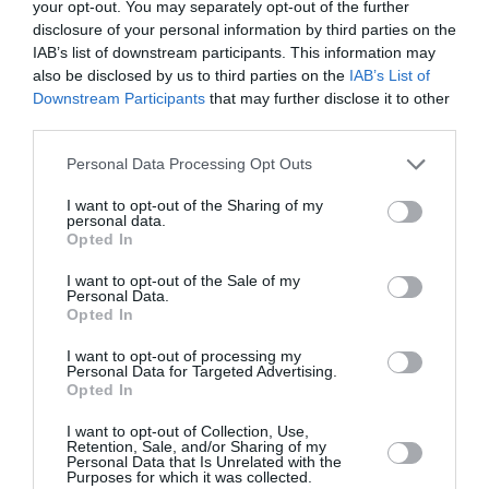
your opt-out. You may separately opt-out of the further
Conseils supplémentaires:
disclosure of your personal information by third parties on the
IAB’s list of downstream participants. This information may
La meilleure période:
Les mois d’octobre à avril sont
also be disclosed by us to third parties on the
IAB’s List of
les plus agréables.
Downstream Participants
that may further disclose it to other
Les vêtements:
Prévoyez des vêtements légers et
third parties.
couvrants.
La nourriture:
Goûtez aux spécialités locales comme le
Personal Data Processing Opt Outs
machbous et le harees.
I want to opt-out of the Sharing of my
Envie de personnaliser votre itinéraire ?
N’hésitez pas à
personal data.
Opted In
me donner plus d’informations sur vos centres d’intérêt et
la durée de votre séjour.
I want to opt-out of the Sale of my
Personal Data.
Opted In
I want to opt-out of processing my
Personal Data for Targeted Advertising.
Vous avez apprécié l’article ?
Opted In
Soutenez-nous, faites un don !
I want to opt-out of Collection, Use,
Retention, Sale, and/or Sharing of my
Personal Data that Is Unrelated with the
NOUS SOUTENIR
Purposes for which it was collected.