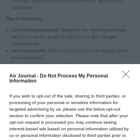
connues pour leurs eaux cristallines et leurs récifs
coralliens.
Ras Al Khaimah:
Les montagnes Hajar:
Explorez les montagnes Hajar
depuis un autre angle et découvrez des villages
traditionnels.
Les mangroves:
Faites une excursion en kayak dans
les mangroves.
Les sources chaudes:
Détendez-vous dans les
sources chaudes naturelles.
Air Journal -
Do Not Process My Personal
Information
Autres activités:
Safari dans le désert:
Vivez une expérience
If you wish to opt-out of the sale, sharing to third parties, or
inoubliable en traversant les dunes à bord d’un 4×4.
processing of your personal or sensitive information for
Plongée sous-marine:
Explorez les fonds marins riches
targeted advertising by us, please use the below opt-out
en coraux et en poissons tropicaux.
section to confirm your selection. Please note that after your
Fauconnerie:
Assistez à une démonstration de
opt-out request is processed you may continue seeing
fauconnerie, un art traditionnel des Émirats Arabes
interest-based ads based on personal information utilized by
Unis.
us or personal information disclosed to third parties prior to