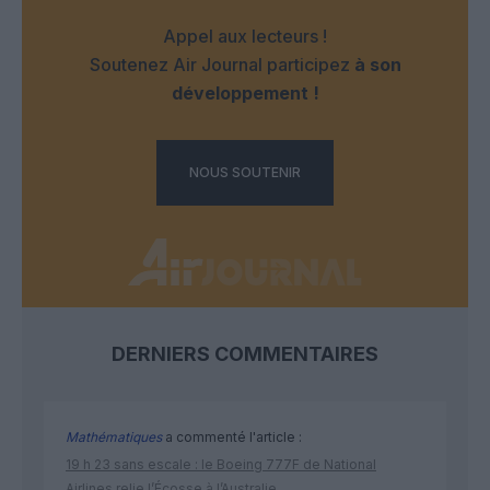
Appel aux lecteurs !
Soutenez Air Journal participez
à son
développement !
NOUS SOUTENIR
DERNIERS COMMENTAIRES
Mathématiques
a commenté l'article :
19 h 23 sans escale : le Boeing 777F de National
Airlines relie l’Écosse à l’Australie