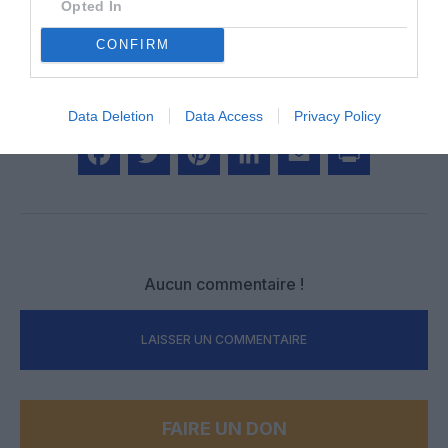
Opted In
CONFIRM
PARTAGER L'ARTICLE
Data Deletion
Data Access
Privacy Policy
Facebook
Twitter
Pinterest
LinkedIn
Email
Print
Aucun commentaire !
LAISSER UN COMMENTAIRE
FAIRE UN DON