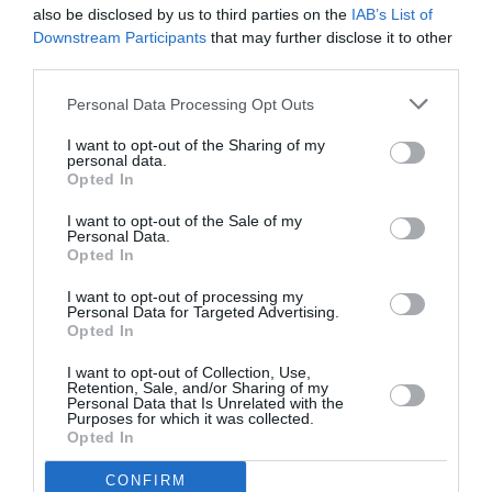
NOUS SOUTENIR
also be disclosed by us to third parties on the
IAB’s List of
Downstream Participants
that may further disclose it to other
third parties.
Personal Data Processing Opt Outs
I want to opt-out of the Sharing of my
personal data.
Opted In
DERNIERS COMMENTAIRES
I want to opt-out of the Sale of my
Personal Data.
Opted In
Mathématiques
a commenté l'article :
19 h 23 sans escale : le Boeing 777F de National
I want to opt-out of processing my
Personal Data for Targeted Advertising.
Airlines relie l’Écosse à l’Australie
Opted In
I want to opt-out of Collection, Use,
Retention, Sale, and/or Sharing of my
Badissi novembri
a commenté l'article :
Personal Data that Is Unrelated with the
Purposes for which it was collected.
Nice–Corse : ces vols électriques qui se profilent à
Opted In
l’horizon 2030
CONFIRM