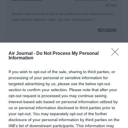
45 min
Quand c’est en france alors des pléthores de commentaires ,
mais ailleurs silence radio…Ils sont ou les jaloux ?
RÉPONDRE
LAISSER UN COMMENTAIRE
Air Journal -
Do Not Process My Personal
Information
If you wish to opt-out of the sale, sharing to third parties, or
FAIRE UN DON
processing of your personal or sensitive information for
targeted advertising by us, please use the below opt-out
section to confirm your selection. Please note that after your
Appel aux lecteurs !
opt-out request is processed you may continue seeing
Soutenez Air Journal participez
à son
interest-based ads based on personal information utilized by
développement !
us or personal information disclosed to third parties prior to
your opt-out. You may separately opt-out of the further
disclosure of your personal information by third parties on the
IAB’s list of downstream participants. This information may