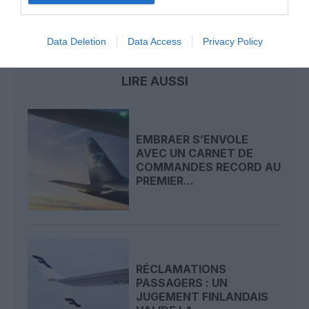
finnair
grève des pilotes
Data Deletion
Data Access
Privacy Policy
LIRE AUSSI
EMBRAER S’ENVOLE
AVEC UN CARNET DE
COMMANDES RECORD AU
PREMIER...
RÉCLAMATIONS
PASSAGERS : UN
JUGEMENT FINLANDAIS