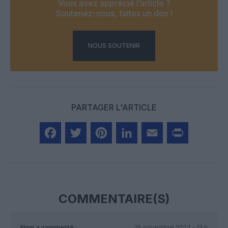
Vous avez apprécié l’article ?
Soutenez-nous, faites un don !
NOUS SOUTENIR
PARTAGER L'ARTICLE
Facebook
Twitter
Pinterest
LinkedIn
Email
Print
COMMENTAIRE(S)
Nom
a commenté :
25 novembre 2024 - 13 h