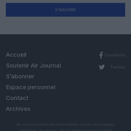
S'INSCRIRE
Accueil
Facebook
Soutenir Air Journal
Twitter
S’abonner
Espace personnel
Contact
Archives
Air Journal publie des informations sur les compagnies
aériennes, les avions, les nouvelles liaisons et toute