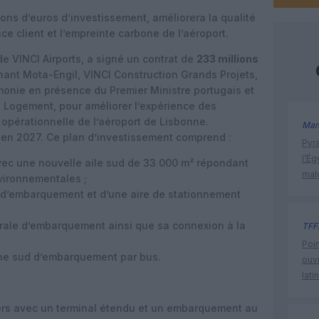
ions d’euros d’investissement, améliorera la qualité
nce client et l’empreinte carbone de l’aéroport.
de VINCI Airports, a signé un contrat de
233 millions
nt Mota-Engil, VINCI Construction Grands Projets,
émonie en présence du Premier Ministre portugais et
u Logement, pour améliorer l’expérience des
opérationnelle de l’aéroport de Lisbonne.
Man
 en 2027. Ce plan d’investissement comprend :
Pyr
l’Ég
vec une nouvelle aile sud de 33 000 m² répondant
mal
vironnementales ;
s d’embarquement et d’une aire de stationnement
trale d’embarquement ainsi que sa connexion à la
TFF
Poin
one sud d’embarquement par bus.
ouvr
lati
ers avec un terminal étendu et un embarquement au