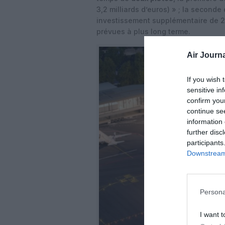
3,2 milliards d’euros) » ; la seconde
investissement supplémentaire de 2,
prévues à plus long terme.
Air Journa
If you wish 
sensitive in
confirm you
continue se
information 
further disc
participants
Downstream 
Persona
I want t