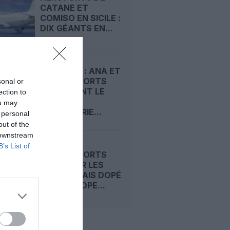
CATANE ET
COMISO EN SICILE :
DIX GÉANTS EN...
LISBONNE : ANA ET
VINCI AIRPORTS
sonal or
REMETTENT LE
ection to
RAPPORT
ou may
D’INGÉNIERIE...
 personal
out of the
 downstream
B’s List of
VINCI AIRPORTS
FREINÉ PAR LES
CRISES, MAIS DOPÉ
PAR L’EUROPE...