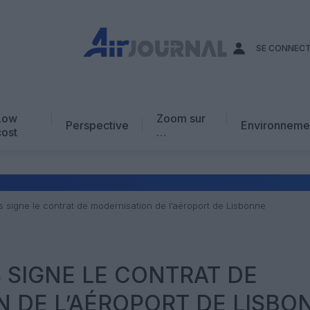
SE CONNEC
Low
Zoom sur
Perspective
Environneme
cost
…
Edito
En chiffres
Avis d’expert
s signe le contrat de modernisation de l’aéroport de Lisbonne
AJ Académie
Vidéo
S SIGNE LE CONTRAT DE
 DE L’AÉROPORT DE LISBO