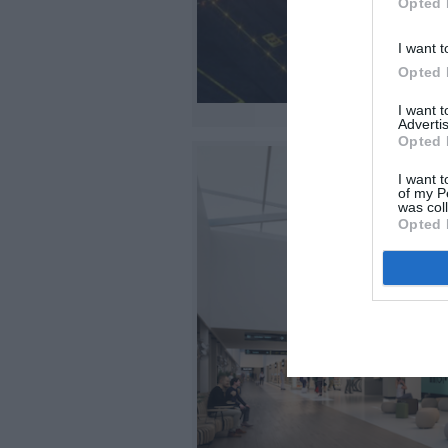
Opted 
I want t
Opted 
I want 
Advertis
Opted 
I want t
of my P
was col
Opted 