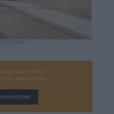
©Vinci Airports
z apprécié l’article ?
-nous, faites un don !
OUS SOUTENIR