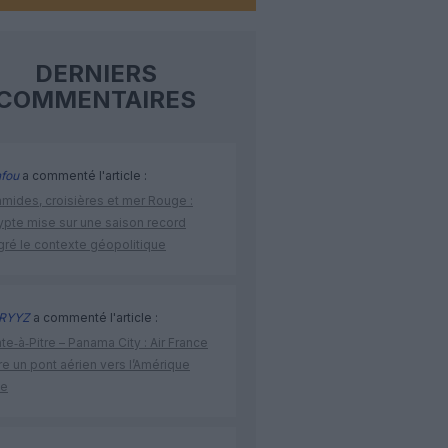
DERNIERS
COMMENTAIRES
fou
a commenté l'article :
amides, croisières et mer Rouge :
ypte mise sur une saison record
gré le contexte géopolitique
RYYZ
a commenté l'article :
te‑à‑Pitre – Panama City : Air France
e un pont aérien vers l’Amérique
ne