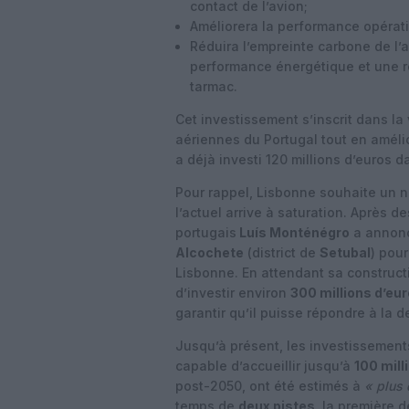
contact de l’avion;
Améliorera la performance opératio
Réduira l’empreinte carbone de l’
performance énergétique et une r
tarmac.
Cet investissement s’inscrit dans la 
aériennes du Portugal tout en améli
a déjà investi 120 millions d’euros 
Pour rappel, Lisbonne souhaite un no
l’actuel arrive à saturation. Après d
portugais
Luís Monténégro
a annonc
Alcochete
(district de
Setubal
) pou
Lisbonne. En attendant sa constructi
d’investir environ
300 millions d’eu
garantir qu’il puisse répondre à la
Jusqu’à présent, les investissement
capable d’accueillir jusqu’à
100 mill
post-2050, ont été estimés à
« plus
temps de
deux pistes
, la première 