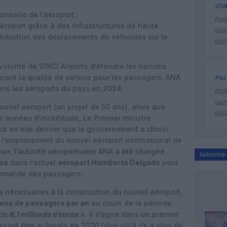
GVA
nnelle de l’aéroport ;
Apr
aéroport grâce à des infrastructures de haute
cau
éduction des déplacements de véhicules sur le
déjà
volonté de VINCI Airports d’étendre les liaisons
orant la qualité de service pour les passagers. ANA
Pas 
dans les aéroports du pays en 2024.
Apr
cau
uvel aéroport (un projet de 50 ans), alors que
déjà
es années d’incertitude, Le Premier ministre
é en mai dernier que le gouvernement a choisi
r l’emplacement du nouvel aéroport international de
on, l’autorité aéroportuaire ANA a été chargée
lisbonne
ros
dans l’actuel
aéroport Humberto Delgado
pour
 demande des passagers.
s nécessaires à la construction du nouvel aéroport,
ions de passagers par an
au cours de la période
 de
6,1 milliards d’euros
». Il s’agira dans un premier
devant être achevée en 2030 (d’un coût de « plus de