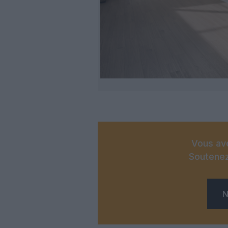
Vous ave
Soutenez
N