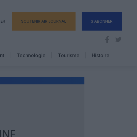
TER
SOUTENIR AIR JOURNAL
S'ABONNER
nt
Technologie
Tourisme
Histoire
Pratique
Hôtellerie
Voyages d’affaires
NNE