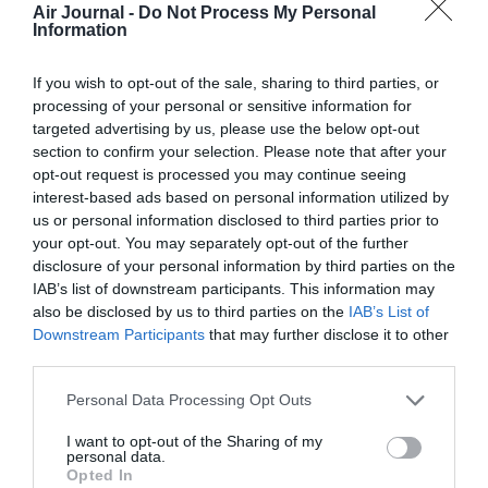
Soutenez Air Journal participez
à son
Air Journal -
Do Not Process My Personal
développement !
Information
If you wish to opt-out of the sale, sharing to third parties, or
processing of your personal or sensitive information for
NOUS SOUTENIR
targeted advertising by us, please use the below opt-out
section to confirm your selection. Please note that after your
opt-out request is processed you may continue seeing
interest-based ads based on personal information utilized by
us or personal information disclosed to third parties prior to
your opt-out. You may separately opt-out of the further
disclosure of your personal information by third parties on the
DERNIERS COMMENTAIRES
IAB’s list of downstream participants. This information may
also be disclosed by us to third parties on the
IAB’s List of
Downstream Participants
that may further disclose it to other
third parties.
Tilo
a commenté l'article :
Personal Data Processing Opt Outs
Airbus A320neo et A350 : un défaut latent de bouton
incendie peut provoquer l’arrêt d’un moteur
I want to opt-out of the Sharing of my
personal data.
Opted In