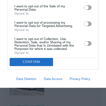
Thaïlande
a commenté l'article :
I want to opt-out of the Sale of my
Il s’est masturbé sur une passagère endormie : trois ans
Personal Data.
Opted In
de prison et interdiction de séjour en Thaïlande
I want to opt-out of processing my
Personal Data for Targeted Advertising.
Opted In
bordeaux-mérignac
charleroi-bruxelles sud
Volotea
I want to opt-out of Collection, Use,
Retention, Sale, and/or Sharing of my
Personal Data that Is Unrelated with the
Purposes for which it was collected.
LIRE AUSSI
Opted In
CONFIRM
CHARLEROI-BRUXELLES
SUD À L’ARRÊT TOTAL
Data Deletion
Data Access
Privacy Policy
DURANT 11 SEMAINES...