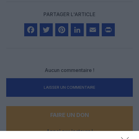
PARTAGER L'ARTICLE
Facebook
Twitter
Pinterest
LinkedIn
Email
Print
Aucun commentaire !
LAISSER UN COMMENTAIRE
FAIRE UN DON
Appel aux lecteurs !