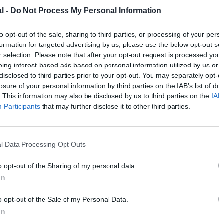
z apprécié l’article ?
l -
Do Not Process My Personal Information
-nous, faites un don !
to opt-out of the sale, sharing to third parties, or processing of your per
formation for targeted advertising by us, please use the below opt-out s
OUS SOUTENIR
r selection. Please note that after your opt-out request is processed y
eing interest-based ads based on personal information utilized by us or
disclosed to third parties prior to your opt-out. You may separately opt-
losure of your personal information by third parties on the IAB’s list of
. This information may also be disclosed by us to third parties on the
IA
Participants
that may further disclose it to other third parties.
l Data Processing Opt Outs
Facebook
Twitter
Pinterest
LinkedIn
Email
Print
o opt-out of the Sharing of my personal data.
In
MENTAIRE(S)
o opt-out of the Sale of my Personal Data.
In
2 mars 2025 - 13 h 58 min