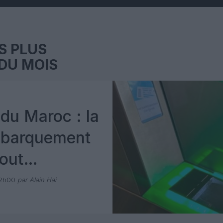
S PLUS
DU MOIS
du Maroc : la
mbarquement
out
 avec Pax
12h00
par Alain Hai