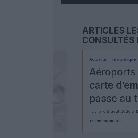
ARTICLES LE
CONSULTÉS 
Actualité
Info pratique
Aéroports 
carte d’e
passe au t
numérique
Publié le 2 août 2026 à 
12 commentaires
Check