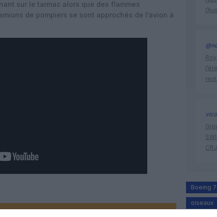
nant sur le tarmac alors que des flammes
l’Au
camions de pompiers se sont approchés de l’avion à
@nd
Roya
l’ét
res
vic
Gro
SWIS
CRJ
Boeing 
oiseaux