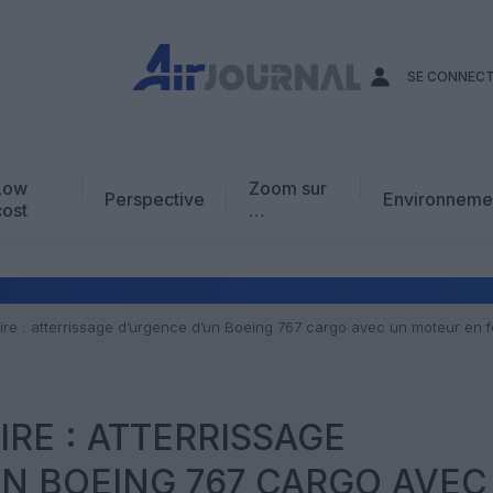
SE CONNEC
Low
Zoom sur
Perspective
Environneme
cost
…
Edito
En chiffres
Avis d’expert
iaire : atterrissage d’urgence d’un Boeing 767 cargo avec un moteur en
AJ Académie
Vidéo
IRE : ATTERRISSAGE
N BOEING 767 CARGO AVEC