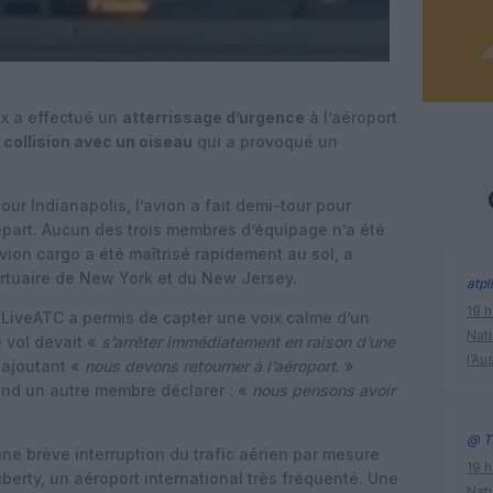
x a effectué un
atterrissage d’urgence
à l’aéroport
e
collision avec un oiseau
qui a provoqué un
r Indianapolis, l’avion a fait demi-tour pour
départ. Aucun des trois membres d’équipage n’a été
avion cargo a été maîtrisé rapidement au sol, a
ortuaire de New York et du New Jersey.
atpl
19 h
 LiveATC a permis de capter une voix calme d’un
Nati
 vol devait «
s’arrêter immédiatement en raison d’une
l’Au
 ajoutant «
nous devons retourner à l’aéroport
. »
end un autre membre déclarer : «
nous pensons avoir
@ Ti
une brève interruption du trafic aérien par mesure
19 h
erty, un aéroport international très fréquenté. Une
Nati