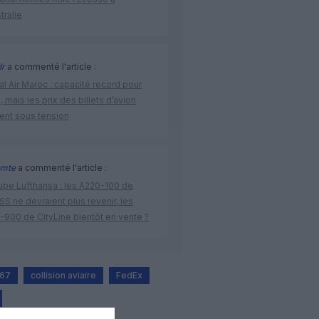
stralie
r
a commenté l'article :
l Air Maroc : capacité record pour
é, mais les prix des billets d’avion
tent sous tension
omte
a commenté l'article :
upe Lufthansa : les A220-100 de
S ne devraient plus revenir, les
-900 de CityLine bientôt en vente ?
767
collision aviaire
FedEx