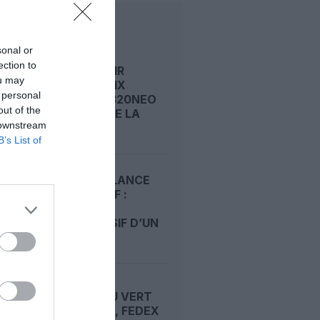
LIRE AUSSI
sonal or
ection to
ICELANDAIR
ou may
S’OFFRE DIX
 personal
AIRBUS A320NEO
out of the
ET TOURNE LA
 downstream
PAGE...
B’s List of
FEDEX RELANCE
SES MD-11F :
RETOUR
PROGRESSIF D’UN
GÉANT...
MD‑11 : FEU VERT
DE LA FAA, FEDEX