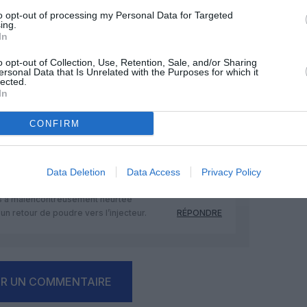
onné ou été activé ?
RÉPONDRE
to opt-out of processing my Personal Data for Targeted
ing.
In
2 mars 2025 - 17 h 24 min
o opt-out of Collection, Use, Retention, Sale, and/or Sharing
ersonal Data that Is Unrelated with the Purposes for which it
extincteurs à déclenchement manuel.
lected.
In
 l’équipage ait percuté les extincteurs
ffit à l’éteindre, ce qui sera fait
CONFIRM
s anti-incendie.
RÉPONDRE
Data Deletion
Data Access
Privacy Policy
3 mars 2025 - 9 h 51 min
is a malencontreusement heurtée
 un retour de poudre vers l’injecteur.
RÉPONDRE
ER UN COMMENTAIRE