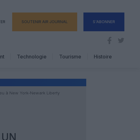
TER
SOUTENIR AIR JOURNAL
S'ABONNER
nt
Technologie
Tourisme
Histoire
Pratique
Hôtellerie
Voyages d’affaires
 feu à New York-Newark Liberty
 UN