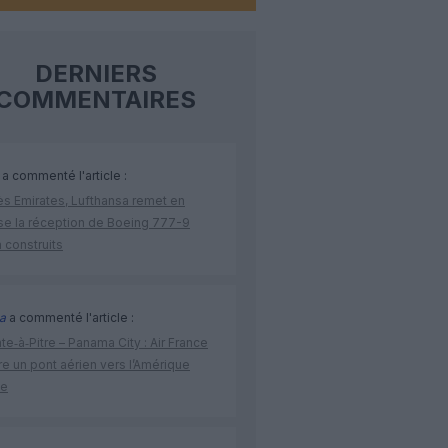
DERNIERS
COMMENTAIRES
a commenté l'article :
ès Emirates, Lufthansa remet en
se la réception de Boeing 777-9
 construits
a
a commenté l'article :
te‑à‑Pitre – Panama City : Air France
e un pont aérien vers l’Amérique
ne