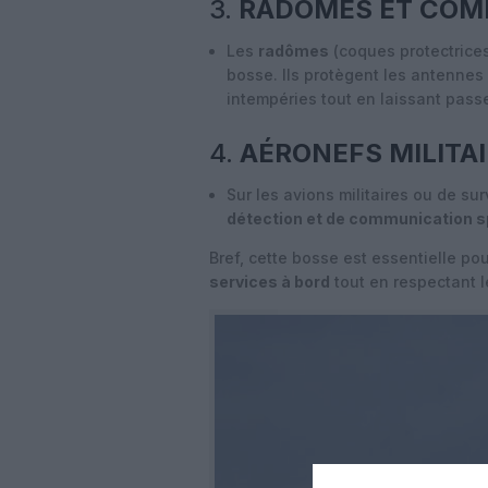
3.
RADÔMES ET COM
Les
radômes
(coques protectrices
bosse. Ils protègent les antennes
intempéries tout en laissant passe
4.
AÉRONEFS MILITA
Sur les avions militaires ou de su
détection et de communication s
Bref, cette bosse est essentielle po
services à bord
tout en respectant 