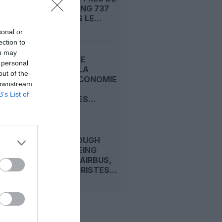
1 500 BOEING 737
MAX DANS LE...
sonal or
ection to
ou may
CARNET DE
 personal
VOYAGE : LA
out of the
CLASSE ECONOMIE
 downstream
PREMIUM
B’s List of
D’EMIRATES...
FARNBOROUGH
2026 : BOEING
DEVANCE AIRBUS,
LES MOTORISTES...