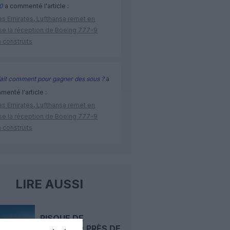
0
a commenté l'article :
ès Emirates, Lufthansa remet en
se la réception de Boeing 777-9
 construits
ait comment pour gagner des sous ?
a
enté l'article :
ès Emirates, Lufthansa remet en
se la réception de Boeing 777-9
 construits
LIRE AUSSI
RISQUE DE
FISSURES : PRÈS DE