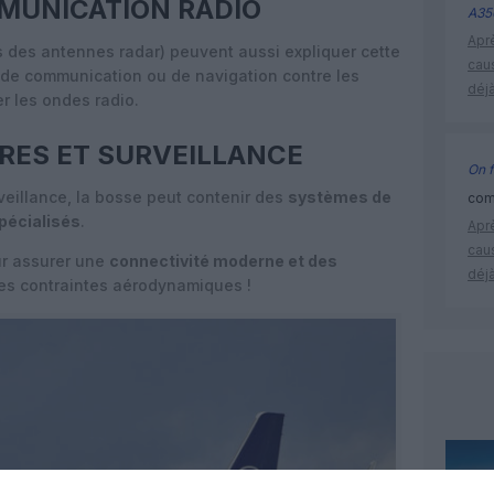
MUNICATION RADIO
A35
Apr
 des antennes radar) peuvent aussi expliquer cette
cau
 de communication ou de navigation contre les
déjà
r les ondes radio.
IRES ET SURVEILLANCE
On f
rveillance, la bosse peut contenir des
systèmes de
comm
pécialisés
.
Apr
cau
ur assurer une
connectivité moderne et des
déjà
les contraintes aérodynamiques !