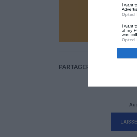
Soutenez
I want 
Advertis
Opted 
N
I want t
of my P
was col
Opted 
PARTAGER L'ARTICLE
Auc
LAISS