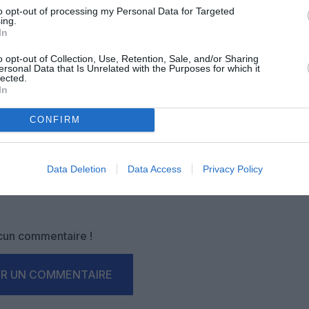
-nous, faites un don !
to opt-out of processing my Personal Data for Targeted
ing.
In
OUS SOUTENIR
o opt-out of Collection, Use, Retention, Sale, and/or Sharing
ersonal Data that Is Unrelated with the Purposes for which it
lected.
In
CONFIRM
Data Deletion
Data Access
Privacy Policy
Facebook
Twitter
Pinterest
LinkedIn
Email
Print
un commentaire !
ER UN COMMENTAIRE