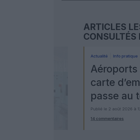
ARTICLES LE
CONSULTÉS 
Actualité
Info pratique
Aéroports 
carte d’e
passe au t
numérique
Publié le 2 août 2026 à 
14 commentaires
Check