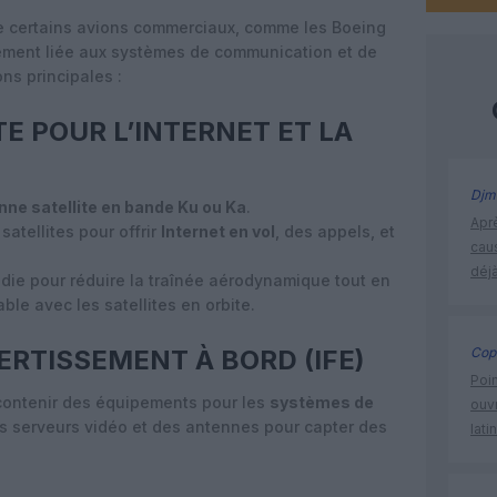
 de certains avions commerciaux, comme les Boeing
lement liée aux systèmes de communication et de
ons principales :
E POUR L’INTERNET ET LA
Djm
nne satellite en bande Ku ou Ka
.
Apr
satellites pour offrir
Internet en vol
, des appels, et
cau
déjà
die pour réduire la traînée aérodynamique tout en
le avec les satellites en orbite.
ERTISSEMENT À BORD (IFE)
Cop
Poin
 contenir des équipements pour les
systèmes de
ouvr
s serveurs vidéo et des antennes pour capter des
lati