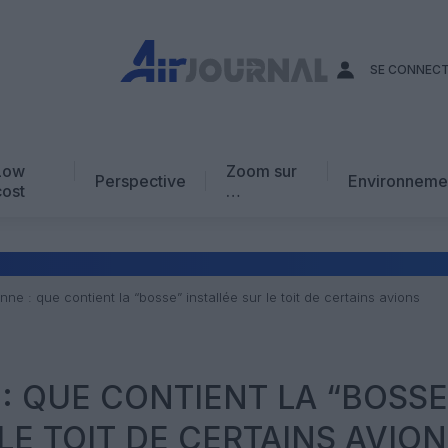
SE CONNEC
Low
Zoom sur
Perspective
Environneme
cost
…
Edito
En chiffres
Avis d’expert
enne : que contient la “bosse” installée sur le toit de certains avions
AJ Académie
Vidéo
 : QUE CONTIENT LA “BOSSE
LE TOIT DE CERTAINS AVIO