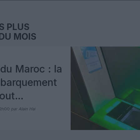
S PLUS
DU MOIS
du Maroc : la
mbarquement
out
 avec Pax
12h00
par Alain Hai