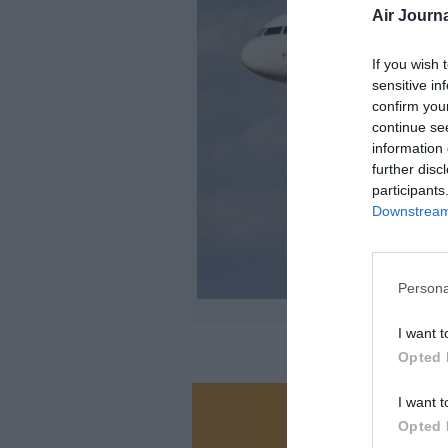
Air Journa
If you wish 
sensitive in
confirm you
continue se
information 
further disc
participants
Downstream 
Persona
I want t
Opted 
I want t
Vous ave
Opted 