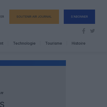
TER
SOUTENIR AIR JOURNAL
S'ABONNER
nt
Technologie
Tourisme
Histoire
Pratique
Hôtellerie
Voyages d’affaires
”
NS