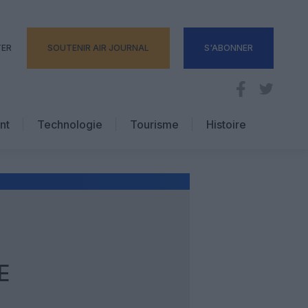
TER
SOUTENIR AIR JOURNAL
S'ABONNER
nt
Technologie
Tourisme
Histoire
Pratique
Hôtellerie
Voyages d’affaires
E