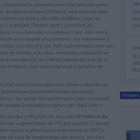
Uly
s, elle permet la compréhension internationale grâce
s. Au sein du groupe Lufthansa, nous pouvons nous
Poin
e histoire en termes de chiffre d’affaires, avec un
ouvr
e »,
a déclaré Carsten Spohr, président du
lati
hansa.
« Au cours des six premiers mois, nous avons
ificative du résultat d’exploitation, due notamment à
raisons d’avions et à des défis opérationnels dans nos
erre
ours de l’année, avec deux trimestres consécutifs au
19 h
la première fois un chiffre d’affaires de plus de 10
Nati
ième trimestre, nous avons dépassé le bénéfice de
l’Au
l ne fait aucun doute que nous devons maintenant
 économique pour notre marque principale
Groupe L
 sera
« une année de transformation avec un objectif
n de numéro un mondial en dehors des États-Unis.
»
du groupe Lufthansa ont accueilli
131 millions de
soit une augmentation de
7 %
par rapport à l’année
des avions a atteint un niveau record de 83,1 %
mes de taux de remplissage des avions, les mois