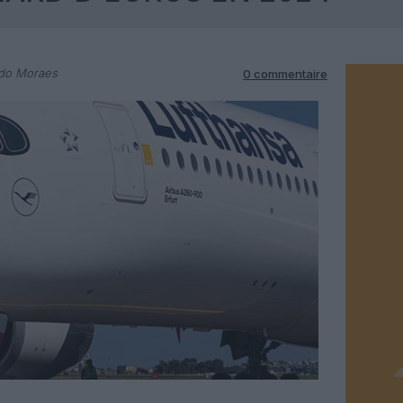
rdo Moraes
0 commentaire