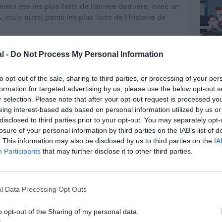
ement été les plus forts de l’année dernière, avec un
 mais aussi parmi les plus forts de l’histoire de
cités dans l’ensemble du secteur, les rendements
l -
Do Not Process My Personal Information
% par rapport à l’année précédente, avec une
ormances au cours de l’année.
to opt-out of the sale, sharing to third parties, or processing of your per
 de transport de passagers du groupe ont généré un
formation for targeted advertising by us, please use the below opt-out s
n 2024 (exercice précédent : 2,0 milliards d’euros).
r selection. Please note that after your opt-out request is processed y
n des compagnies aériennes de transport de
eing interest-based ads based on personal information utilized by us or
 la
baisse des bénéfices
de Lufthansa Airlines de
disclosed to third parties prior to your opt-out. You may separately opt-
livraison
de nouveaux avions ont contraint
losure of your personal information by third parties on the IAB’s list of
vions en service plus longtemps, ce qui, combiné à
. This information may also be disclosed by us to third parties on the
IA
sonnel plus élevés et à des dépenses accrues pour
Participants
that may further disclose it to other third parties.
 vol, a pesé de manière disproportionnée sur les
l Data Processing Opt Outs
record de l’année précédente et a dépassé pour la
ons d’euros d’EBIT ajusté. Eurowings a réitéré son
o opt-out of the Sharing of my personal data.
et a de nouveau affiché un EBIT ajusté de plus de