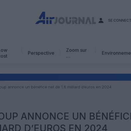
SE CONNEC
Low
Zoom sur
Perspective
Environneme
cost
…
Edito
En chiffres
Avis d’expert
oup annonce un bénéfice net de 1,6 milliard d’euros en 2024
AJ Académie
Vidéo
OUP ANNONCE UN BÉNÉFIC
LIARD D’EUROS EN 2024