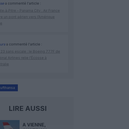
sse
a commenté l'article :
te‑à‑Pitre – Panama City : Air France
e un pont aérien vers l’Amérique
ne
urs
a commenté l'article :
 23 sans escale : le Boeing 777F de
onal Airlines relie l’Écosse à
stralie
ufthansa
LIRE AUSSI
A VIENNE,