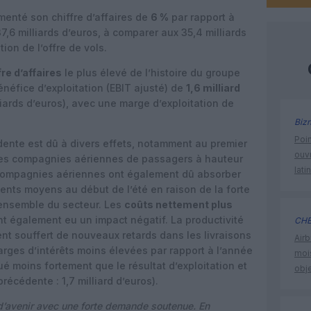
enté son chiffre d’affaires de
6 %
par rapport à
7,6 milliards d’euros, à comparer aux 35,4 milliards
ion de l’offre de vols.
fre d’affaires
le plus élevé de l’histoire du groupe
néfice d’exploitation (EBIT ajusté) de
1,6 milliard
iards d’euros), avec une marge d’exploitation de
Biz
Poin
édente est dû à divers effets, notamment au premier
ouvr
les compagnies aériennes de passagers à hauteur
lati
s compagnies aériennes ont également dû absorber
ents moyens au début de l’été en raison de la forte
ensemble du secteur. Les
coûts nettement plus
t également eu un impact négatif. La productivité
CHE
t souffert de nouveaux retards dans les livraisons
Airb
rges d’intérêts moins élevées par rapport à l’année
moi
é moins fortement que le résultat d’exploitation et
obje
précédente : 1,7 milliard d’euros).
e d’avenir avec une forte demande soutenue. En