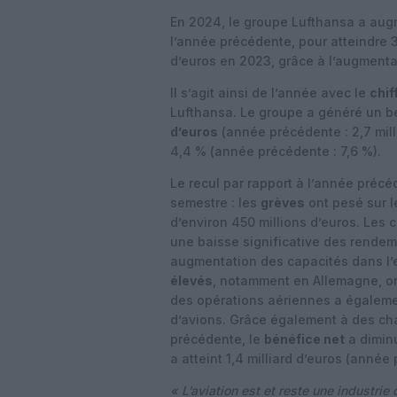
En 2024, le groupe Lufthansa a augm
l’année précédente, pour atteindre 3
d’euros en 2023, grâce à l’augmentat
Il s’agit ainsi de l’année avec le
chif
Lufthansa. Le groupe a généré un bé
d’euros
(année précédente : 2,7 mill
4,4 % (année précédente : 7,6 %).
Le recul par rapport à l’année préc
semestre : les
grèves
ont pesé sur 
d’environ 450 millions d’euros. Le
une baisse significative des rendem
augmentation des capacités dans l’
élevés
, notamment en Allemagne, on
des opérations aériennes a égalemen
d’avions. Grâce également à des cha
précédente, le
bénéfice net
a diminu
a atteint 1,4 milliard d’euros (année 
« L’aviation est et reste une industri