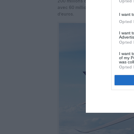
200 millions d’euros. Brussels Airlin
Opted 
avec 60 millions d’euros et Austrian 
d’euros.
I want t
Opted 
I want 
Advertis
Opted 
I want t
of my P
was col
Opted 