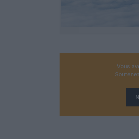
Vous ave
Soutenez
N