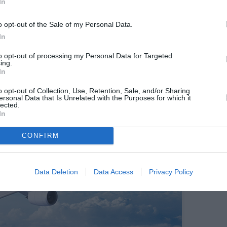
es a réalisé le bénéfice le plus élevé de son histoire
In
Airlines a affiché un EBIT ajusté de 76 millions
o opt-out of the Sale of my Personal Data.
In
to opt-out of processing my Personal Data for Targeted
ing.
In
o opt-out of Collection, Use, Retention, Sale, and/or Sharing
ersonal Data that Is Unrelated with the Purposes for which it
lected.
In
CONFIRM
Data Deletion
Data Access
Privacy Policy