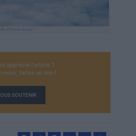
©Lufthansa Group
z apprécié l’article ?
-nous, faites un don !
OUS SOUTENIR