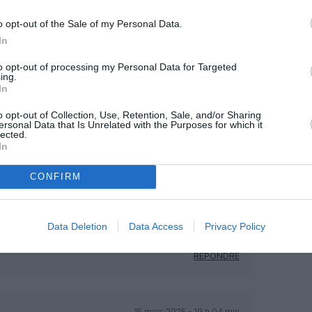
o opt-out of the Sale of my Personal Data.
In
to opt-out of processing my Personal Data for Targeted
ing.
In
o opt-out of Collection, Use, Retention, Sale, and/or Sharing
ersonal Data that Is Unrelated with the Purposes for which it
Facebook
Twitter
Pinterest
LinkedIn
Email
Print
lected.
In
CONFIRM
MENTAIRE(S)
15 mars 2025 - 13 h 10 min
Data Deletion
Data Access
Privacy Policy
t une merveille pour les promenades à
RÉPONDRE
15 mars 2025 - 19 h 04 min