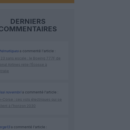
DERNIERS
COMMENTAIRES
hématiques
a commenté l'article :
 23 sans escale : le Boeing 777F de
onal Airlines relie l’Écosse à
stralie
issi novembri
a commenté l'article :
–Corse : ces vols électriques qui se
ilent à l’horizon 2030
rge13
a commenté l'article :