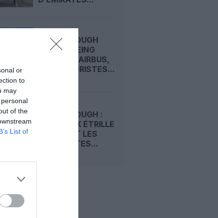
FARNBOROUGH
2026 : BOEING
DEVANCE AIRBUS,
LES MOTORISTES...
sonal or
ection to
ou may
 personal
out of the
FARNBOROUGH :
 downstream
TIM CLARK ÉTRILLE
B’s List of
BOEING ET LES
MOTORISTES...