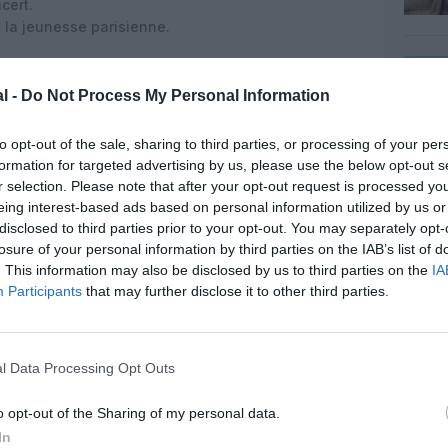
cert.
 la jeunesse parisienne.
 arrondissement, bordée de boutiques de haute
l -
Do Not Process My Personal Information
et du raffinement à la française.
to opt-out of the sale, sharing to third parties, or processing of your per
diversité et de la richesse de Paris. Que vous soyez
formation for targeted advertising by us, please use the below opt-out s
r selection. Please note that after your opt-out request is processed y
e shopping ou simplement à la recherche d’une
eing interest-based ads based on personal information utilized by us or
rcément votre bonheur en explorant ces artères
disclosed to third parties prior to your opt-out. You may separately opt-
losure of your personal information by third parties on the IAB’s list of
. This information may also be disclosed by us to third parties on the
IA
Participants
that may further disclose it to other third parties.
z apprécié l’article ?
-nous, faites un don !
l Data Processing Opt Outs
o opt-out of the Sharing of my personal data.
In
OUS SOUTENIR