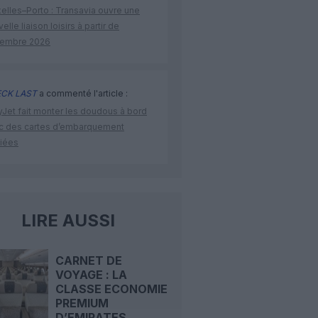
elles–Porto : Transavia ouvre une
elle liaison loisirs à partir de
embre 2026
CK LAST
a commenté l'article :
yJet fait monter les doudous à bord
c des cartes d’embarquement
iées
LIRE AUSSI
CARNET DE
VOYAGE : LA
CLASSE ECONOMIE
PREMIUM
D’EMIRATES...