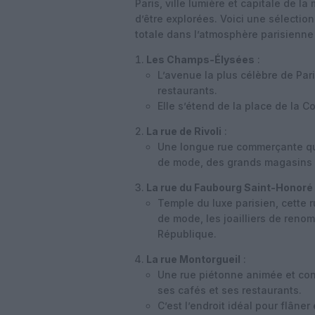
Paris, ville lumière et capitale de 
d’être explorées. Voici une sélecti
totale dans l’atmosphère parisienne 
Les Champs-Élysées
:
L’avenue la plus célèbre de Par
restaurants.
Elle s’étend de la place de la C
La rue de Rivoli
:
Une longue rue commerçante qui
de mode, des grands magasins 
La rue du Faubourg Saint-Honoré
Temple du luxe parisien, cette 
de mode, les joailliers de renom
République.
La rue Montorgueil
:
Une rue piétonne animée et con
ses cafés et ses restaurants.
C’est l’endroit idéal pour flâne