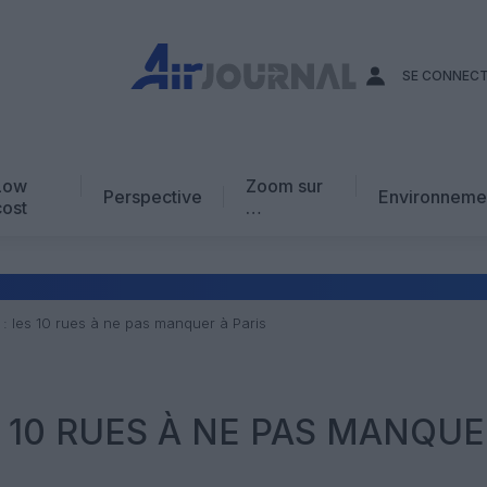
SE CONNEC
Low
Zoom sur
Perspective
Environneme
cost
…
Edito
En chiffres
Avis d’expert
: les 10 rues à ne pas manquer à Paris
AJ Académie
Vidéo
S 10 RUES À NE PAS MANQUE