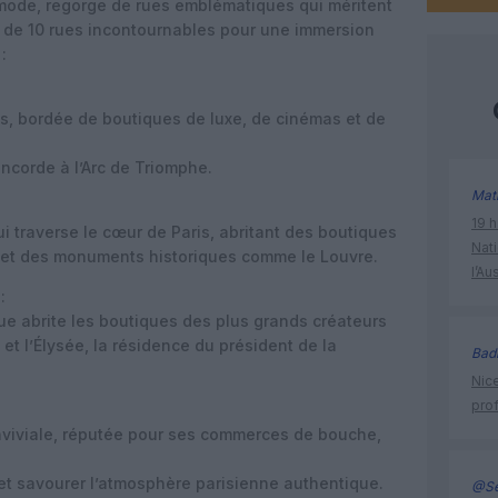
la mode, regorge de rues emblématiques qui méritent
on de 10 rues incontournables pour une immersion
:
is, bordée de boutiques de luxe, de cinémas et de
oncorde à l’Arc de Triomphe.
Mat
19 h
 traverse le cœur de Paris, abritant des boutiques
Nati
et des monuments historiques comme le Louvre.
l’Au
:
rue abrite les boutiques des plus grands créateurs
 et l’Élysée, la résidence du président de la
Bad
Nice
prof
viviale, réputée pour ses commerces de bouche,
r et savourer l’atmosphère parisienne authentique.
@Se