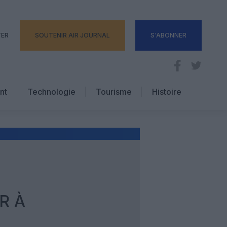
TER
SOUTENIR AIR JOURNAL
S'ABONNER
nt
Technologie
Tourisme
Histoire
Pratique
Hôtellerie
Voyages d’affaires
R À