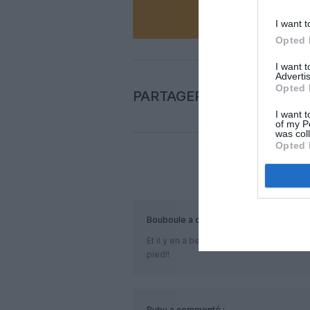
I want t
Opted 
I want 
Advertis
Opted 
PARTAGER L'ARTICLE
I want t
of my P
was col
Opted 
COM
Bouboule
a commenté :
Et il y en a beaucoup d’autres,Paris es
pied!!
Bubu
a commenté :