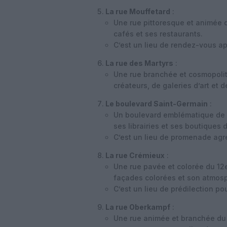
La rue Mouffetard
:
Une rue pittoresque et animée 
cafés et ses restaurants.
C’est un lieu de rendez-vous ap
La rue des Martyrs
:
Une rue branchée et cosmopolit
créateurs, de galeries d’art et 
Le boulevard Saint-Germain
:
Un boulevard emblématique de la
ses librairies et ses boutiques
C’est un lieu de promenade agré
La rue Crémieux
:
Une rue pavée et colorée du 12
façades colorées et son atmosp
C’est un lieu de prédilection p
La rue Oberkampf
:
Une rue animée et branchée du 