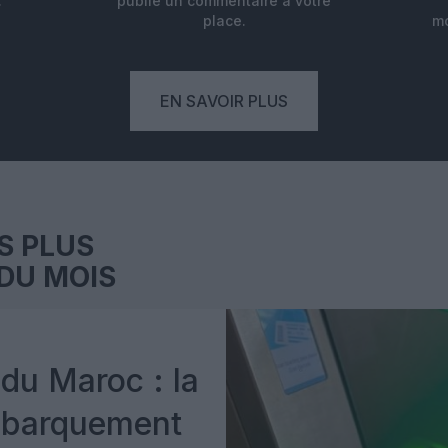
.
publie un commentaire à votre
place.
mo
EN SAVOIR PLUS
S PLUS
DU MOIS
du Maroc : la
mbarquement