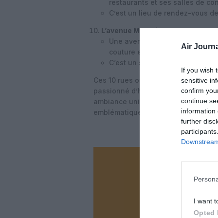
restaurants et ses salles de con
C’est un lieu de rendez-vous de
L’avenue Montaigne
:
Une avenue prestigieuse du 8e
Air Journa
couture et d’hôtels de luxe.
C’est un symbole de l’élégance 
If you wish 
Ces 10 rues offrent un aperçu de la 
sensitive in
confirm you
passionné d’histoire, de culture, d
continue se
ambiance unique, vous trouverez fo
information 
emblématiques.
further disc
participants
Downstream 
Vous ave
Soutenez
Persona
I want t
Opted 
N