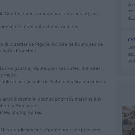
Brux
nouv
du Quartier Latin, connue pour son marché, ses
déc
précié des étudiants et des touristes.
CHE
e du quartier de Pigalle, bordée de boutiques de
Eas
de cafés branchés.
ave
déd
 rive gauche, réputé pour ses cafés littéraires,
 de mode.
able et un symbole de l’intellectualité parisienne.
e arrondissement, connue pour ses maisons aux
hère pittoresque.
our les photographes.
11e arrondissement, réputée pour ses bars, ses