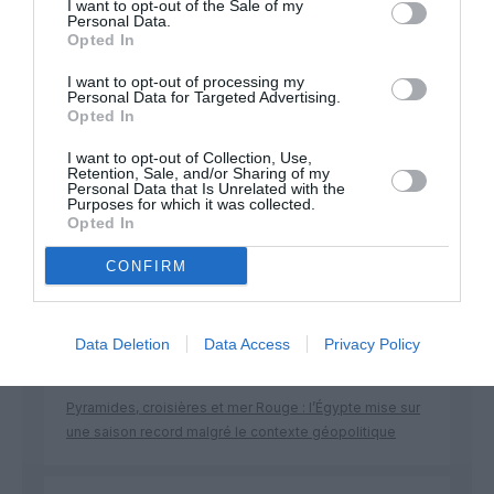
Soutenez Air Journal participez
à son
I want to opt-out of the Sale of my
Personal Data.
développement !
Opted In
I want to opt-out of processing my
Personal Data for Targeted Advertising.
NOUS SOUTENIR
Opted In
I want to opt-out of Collection, Use,
Retention, Sale, and/or Sharing of my
Personal Data that Is Unrelated with the
Purposes for which it was collected.
Opted In
CONFIRM
DERNIERS COMMENTAIRES
Data Deletion
Data Access
Privacy Policy
Manfou
a commenté l'article :
Pyramides, croisières et mer Rouge : l’Égypte mise sur
une saison record malgré le contexte géopolitique