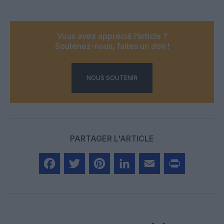
Vous avez apprécié l’article ?
Soutenez-nous, faites un don !
NOUS SOUTENIR
PARTAGER L'ARTICLE
Facebook
Twitter
Pinterest
LinkedIn
Email
Print