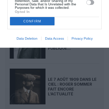
Retention, Sale, and/or Sharing of my
Personal Data that Is Unrelated with the
Purposes for which it was collected.
Opted In
CONFIRM
LE 8 AOÛT 1908 DANS LE
CIEL : UNE
Data Deletion
Data Access
Privacy Policy
DÉMONSTRATION
PUBLIQUE...
LE 7 AOÛT 1909 DANS LE
CIEL : ROGER SOMMER
FAIT ENCORE
L’ACTUALITÉ