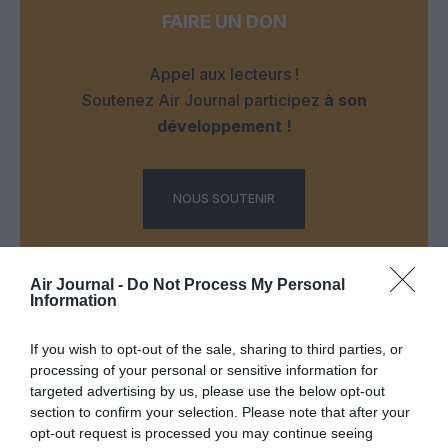
FAIRE UN DON
Appel aux lecteurs !
Soutenez Air Journal participez
à son
développement !
NOUS SOUTENIR
Air Journal -
Do Not Process My Personal
Information
If you wish to opt-out of the sale, sharing to third parties, or
DERNIERS COMMENTAIRES
processing of your personal or sensitive information for
targeted advertising by us, please use the below opt-out
section to confirm your selection. Please note that after your
opt-out request is processed you may continue seeing
NDR
a commenté l'article :