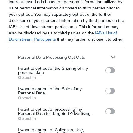
interest-based ads based on personal information utilized by
Contrôles aux frontières entre l’Espagne et l’Italie : des
us or personal information disclosed to third parties prior to
arrivées plus longues, des correspondances à risque
your opt-out. You may separately opt-out of the further
disclosure of your personal information by third parties on the
IAB’s list of downstream participants. This information may
also be disclosed by us to third parties on the
IAB’s List of
Nico
a commenté l'article :
Downstream Participants
that may further disclose it to other
Il s’est masturbé sur une passagère endormie : trois ans
third parties.
de prison et interdiction de séjour en Thaïlande
Personal Data Processing Opt Outs
I want to opt-out of the Sharing of my
histoire de l'aviation
personal data.
Opted In
I want to opt-out of the Sale of my
LIRE AUSSI
Personal Data.
Opted In
I want to opt-out of processing my
Personal Data for Targeted Advertising.
Opted In
LE 9 AOÛT 1912 DANS LE
CIEL : DÉPART DE
I want to opt-out of Collection, Use,
BEAUMONT POUR LA...