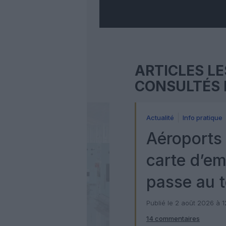
ARTICLES LE
CONSULTÉS 
Actualité
Info pratique
Aéroports 
carte d’e
passe au t
numérique
Publié le 2 août 2026 à 
14 commentaires
Check