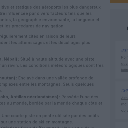
éfinitive et statique des aéroports les plus dangereux
re influencée par divers facteurs tels que les
ntes, la géographie environnante, la longueur et
s et les procédures de navigation.
régulièrement cités en raison de leurs
ndent les atterrissages et les décollages plus
Biz
Poin
, Népal) :
Situé à haute altitude avec une piste
ouvr
r un ravin. Les conditions météorologiques sont très
lati
houtan) :
Enclavé dans une vallée profonde de
omplexes entre les montagnes. Seuls quelques
r.
CHE
aba, Antilles néerlandaises) :
Possède l’une des
Airb
rtes au monde, bordée par la mer de chaque côté et
moi
obje
:
Une courte piste en pente utilisée par des petits
e sur une station de ski en montagne.