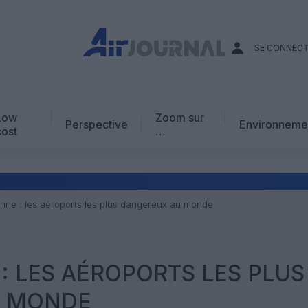
SE CONNEC
Low
Zoom sur
Perspective
Environneme
cost
…
Edito
En chiffres
Avis d’expert
enne : les aéroports les plus dangereux au monde
AJ Académie
Vidéo
 : LES AÉROPORTS LES PLUS
U MONDE