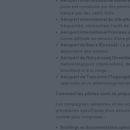
Aéroport international de Madère 
piste est construite sur des pilier
balayé par des vents forts.
Aéroport international de Gibralt
fréquentée, nécessitant l’arrêt de 
Aéroport international Princess J
basse altitude au-dessus d’une pla
Aéroport de Barra (Écosse) :
La pi
dépendent des marées.
Aéroport de Narsarsuaq (Groenlan
météorologiques imprévisibles, de
brouillard et à la neige.
Aéroport de Toncontín (Tegucigal
approche et un atterrissage néce
Comment les pilotes sont-ils prépa
Les compagnies aériennes et les or
procédures spécifiques pour assurer
comme plus complexes :
Briefings et documentation spéci