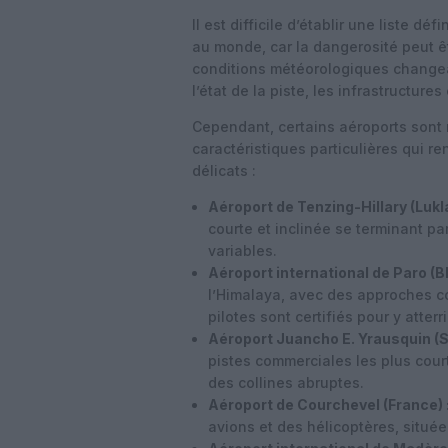
Il est difficile d’établir une liste d
au monde, car la dangerosité peut êt
conditions météorologiques changea
l’état de la piste, les infrastructure
Cependant, certains aéroports sont 
caractéristiques particulières qui re
délicats :
Aéroport de Tenzing-Hillary (Lukla
courte et inclinée se terminant pa
variables.
Aéroport international de Paro (B
l’Himalaya, avec des approches c
pilotes sont certifiés pour y atterri
Aéroport Juancho E. Yrausquin (S
pistes commerciales les plus cou
des collines abruptes.
Aéroport de Courchevel (France) 
avions et des hélicoptères, situé