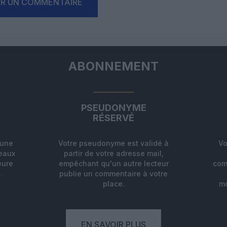
ER UN COMMENTAIRE
ABONNEMENT
PSEUDONYME
RÉSERVÉ
'une
Votre pseudonyme est validé à
Vo
deaux
partir de votre adresse mail,
eure
empêchant qu'un autre lecteur
com
.
publie un commentaire à votre
place.
mo
EN SAVOIR PLUS