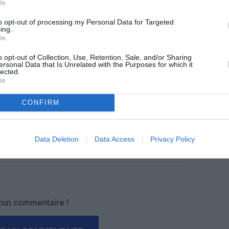
In
z apprécié l’article ?
to opt-out of processing my Personal Data for Targeted
-nous, faites un don !
ing.
In
o opt-out of Collection, Use, Retention, Sale, and/or Sharing
ersonal Data that Is Unrelated with the Purposes for which it
OUS SOUTENIR
lected.
In
CONFIRM
Data Deletion
Data Access
Privacy Policy
Facebook
Twitter
Pinterest
LinkedIn
Email
Print
un commentaire !