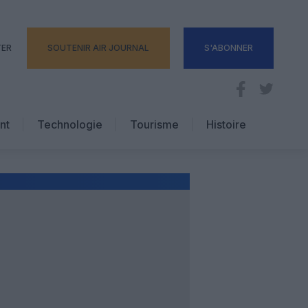
TER
SOUTENIR AIR JOURNAL
S'ABONNER
nt
Technologie
Tourisme
Histoire
Pratique
Hôtellerie
Voyages d’affaires