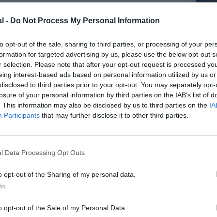
is les cartes d’approche et de départ spécifiques, les
arités du terrain et les conditions météorologiques
l -
Do Not Process My Personal Information
Les pilotes s’entraînent sur des simulateurs
to opt-out of the sale, sharing to third parties, or processing of your per
éristiques de l’aéroport et les procédures
formation for targeted advertising by us, please use the below opt-out s
ios d’urgence.
r selection. Please note that after your opt-out request is processed y
e :
Pour certains aéroports particulièrement
eing interest-based ads based on personal information utilized by us or
seuls les pilotes ayant suivi une formation et une
disclosed to third parties prior to your opt-out. You may separately opt-
risés à y voler.
losure of your personal information by third parties on the IAB’s list of
torisés à piloter vers un aéroport complexe, les
. This information may also be disclosed by us to third parties on the
IA
n vol en tant qu’observateur avec un pilote
Participants
that may further disclose it to other third parties.
roport.
ard (SOP) strictes :
Les compagnies aériennes
rès précises pour les approches, les atterrissages
l Data Processing Opt Outs
s.
limitations peuvent être imposées en fonction des
o opt-out of the Sharing of my personal data.
pe d’avion ou de l’expérience du pilote.
In
o opt-out of the Sale of my Personal Data.