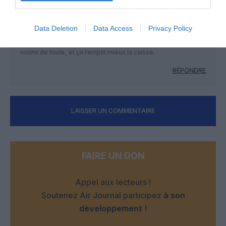
pauvre.
Les low-costs qui dégueulent leurs cargaisons de beaufs en
Data Deletion
Data Access
Privacy Policy
Pataugas ou tongs et sacs à dos, ça ne rapporte rien, alors
qu’une classe affaires bien remplie, c’est moins de bazar,
moins de foule, et ça remplit mieux la caisse.
RÉPONDRE
LAISSER UN COMMENTAIRE
FAIRE UN DON
Appel aux lecteurs !
Soutenez Air Journal participez
à son
développement !