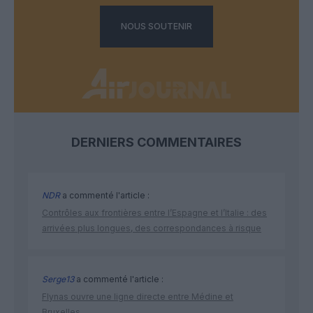
NOUS SOUTENIR
DERNIERS COMMENTAIRES
NDR
a commenté l'article :
Contrôles aux frontières entre l’Espagne et l’Italie : des
arrivées plus longues, des correspondances à risque
Serge13
a commenté l'article :
Flynas ouvre une ligne directe entre Médine et
Bruxelles