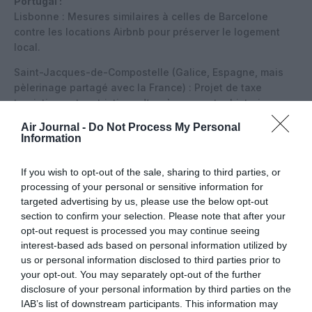
Portugal :
Lisbonne : Mesures similaires à celles de Barcelone
contre les locations Airbnb pour préserver le logement
local.
Saint-Jacques-de-Compostelle (Galice, Espagne, mais
pèlerinage partagé avec la France) : Projet de taxe
touristique et restrictions d’accès au centre historique.
Air Journal -
Do Not Process My Personal
Ces mesures incluent des taxes, quotas, restrictions
Information
d’accès, interdictions (croisières, locations Airbnb,
comportements inappropriés), et promotion du tourisme
If you wish to opt-out of the sale, sharing to third parties, or
hors saison ou vers des destinations alternatives. Elles
processing of your personal or sensitive information for
reflètent une volonté d’équilibrer les retombées
targeted advertising by us, please use the below opt-out
économiques du tourisme avec la préservation du
section to confirm your selection. Please note that after your
patrimoine et la qualité de vie des habitants.
opt-out request is processed you may continue seeing
interest-based ads based on personal information utilized by
us or personal information disclosed to third parties prior to
your opt-out. You may separately opt-out of the further
disclosure of your personal information by third parties on the
Vous avez apprécié l’article ?
Soutenez-nous, faites un don !
IAB’s list of downstream participants. This information may