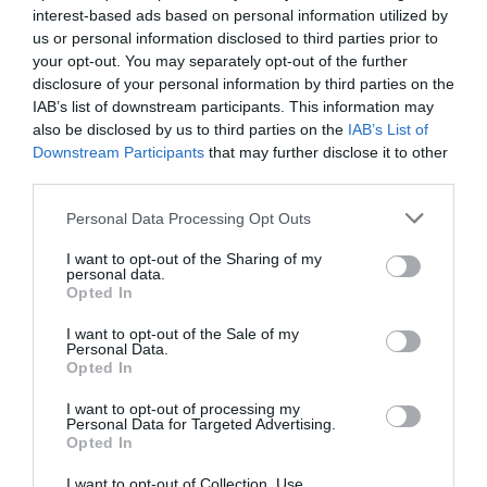
FAIRE UN DON
interest-based ads based on personal information utilized by
us or personal information disclosed to third parties prior to
your opt-out. You may separately opt-out of the further
Appel aux lecteurs !
disclosure of your personal information by third parties on the
Soutenez Air Journal participez
à son
IAB’s list of downstream participants. This information may
développement !
also be disclosed by us to third parties on the
IAB’s List of
Downstream Participants
that may further disclose it to other
third parties.
NOUS SOUTENIR
Personal Data Processing Opt Outs
I want to opt-out of the Sharing of my
personal data.
Opted In
I want to opt-out of the Sale of my
Personal Data.
Opted In
DERNIERS COMMENTAIRES
I want to opt-out of processing my
Personal Data for Targeted Advertising.
Opted In
On fait comment pour gagner des sous ?
a commenté
I want to opt-out of Collection, Use,