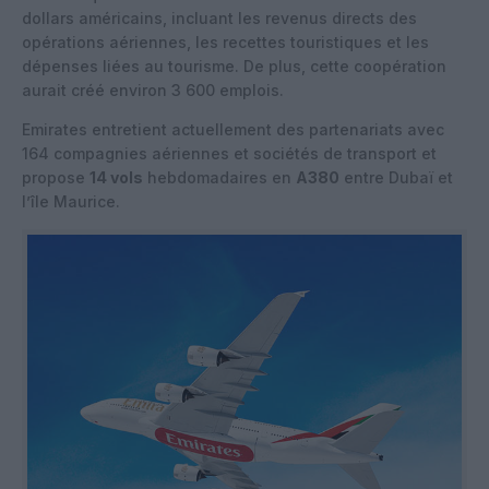
dollars américains, incluant les revenus directs des
opérations aériennes, les recettes touristiques et les
dépenses liées au tourisme. De plus, cette coopération
aurait créé environ 3 600 emplois.
Emirates entretient actuellement des partenariats avec
164 compagnies aériennes et sociétés de transport et
propose
14 vols
hebdomadaires en
A380
entre Dubaï et
l’île Maurice.