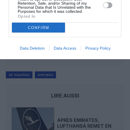
l'article :
Retention, Sale, and/or Sharing of my
Personal Data that Is Unrelated with the
Après Emirates, Lufthansa remet en cause la réception
Purposes for which it was collected.
Opted In
de Boeing 777-9 déjà construits
CONFIRM
CHECK LAST
a commenté l'article :
Après Emirates, Lufthansa remet en cause la réception
Data Deletion
Data Access
Privacy Policy
de Boeing 777-9 déjà construits
air mauritius
emirates
LIRE AUSSI
APRÈS EMIRATES,
LUFTHANSA REMET EN