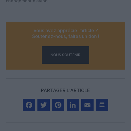
changement d’avion.
Vous avez apprécié l’article ?
Soutenez-nous, faites un don !
NOUS SOUTENIR
PARTAGER L'ARTICLE
Facebook
Twitter
Pinterest
LinkedIn
Email
Print