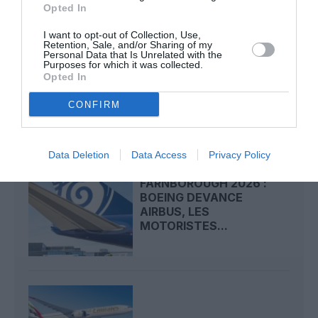
Opted In
I want to opt-out of Collection, Use,
Retention, Sale, and/or Sharing of my
Personal Data that Is Unrelated with the
CARNET DE VOYAGE : LA
Purposes for which it was collected.
CLASSE ECONOMIE
Opted In
PREMIUM D’EMIRATES...
CONFIRM
Data Deletion
Data Access
Privacy Policy
FARNBOROUGH 2026 :
BOEING DEVANCE
AIRBUS, LES
MOTORISTES...