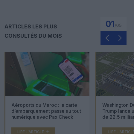
01
/
05
ARTICLES LES PLUS
CONSULTÉS DU MOIS
Aéroports du Maroc : la carte
Washington Du
d’embarquement passe au tout
Trump lance u
numérique avec Pax Check
de 22,5 millia
LIRE L'ARTICLE
LIRE L'ARTICL