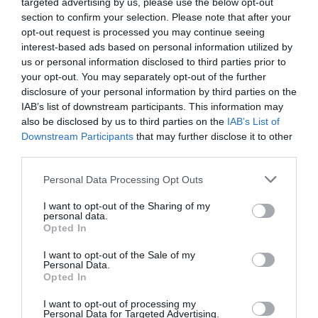
targeted advertising by us, please use the below opt-out
section to confirm your selection. Please note that after your
opt-out request is processed you may continue seeing
interest-based ads based on personal information utilized by
DERNIERS COMMENTAIRES
us or personal information disclosed to third parties prior to
your opt-out. You may separately opt-out of the further
disclosure of your personal information by third parties on the
IAB’s list of downstream participants. This information may
GVA1112
a commenté l'article :
also be disclosed by us to third parties on the
IAB’s List of
19 h 23 sans escale : le Boeing 777F de National
Downstream Participants
that may further disclose it to other
Airlines relie l’Écosse à l’Australie
third parties.
Personal Data Processing Opt Outs
Pas si Cool
a commenté l'article :
I want to opt-out of the Sharing of my
19 h 23 sans escale : le Boeing 777F de National
personal data.
Opted In
Airlines relie l’Écosse à l’Australie
I want to opt-out of the Sale of my
Personal Data.
Opted In
I want to opt-out of processing my
LIRE AUSSI
Personal Data for Targeted Advertising.