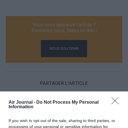
Vous avez apprécié l’article ?
Soutenez-nous, faites un don !
NOUS SOUTENIR
PARTAGER L'ARTICLE
Air Journal -
Do Not Process My Personal
Information
Facebook
Twitter
Pinterest
LinkedIn
Email
Print
If you wish to opt-out of the sale, sharing to third parties, or
processing of your personal or sensitive information for