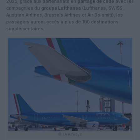
2025, grâce aux partenariats en
partage de code
avec les
compagnies du
groupe Lufthansa
(Lufthansa, SWISS,
Austrian Airlines, Brussels Airlines et Air Dolomiti), les
passagers auront accès à plus de 100 destinations
supplémentaires.
©ITA Airways