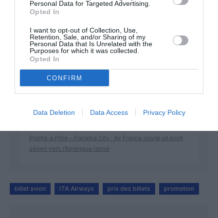
Personal Data for Targeted Advertising.
Opted In
DERNIERS COMMENTAIRES
I want to opt-out of Collection, Use,
Retention, Sale, and/or Sharing of my
Personal Data that Is Unrelated with the
Purposes for which it was collected.
Opted In
Manfou
a commenté l'article :
CONFIRM
Pyramides, croisières et mer Rouge : l’Égypte mise sur
une saison record malgré le contexte géopolitique
Data Deletion
Data Access
Privacy Policy
TFFRYYZ
a commenté l'article :
Pointe‑à‑Pitre – Panama City : Air France ouvre un pont
aérien vers l’Amérique latine
billet avion
ITA Airways
prix des billets
promotion