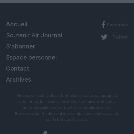
Accueil
Facebook
Soutenir Air Journal
Twitter
S’abonner
Espace personnel
Contact
Archives
Air Journal publie des informations sur les compagnies
aériennes, les avions, les nouvelles liaisons et toute
autre actualité concernant l’aéronautique civile.
Retrouvez sur Air Journal tout ce que vous voulez savoir
sur le transport aérien.