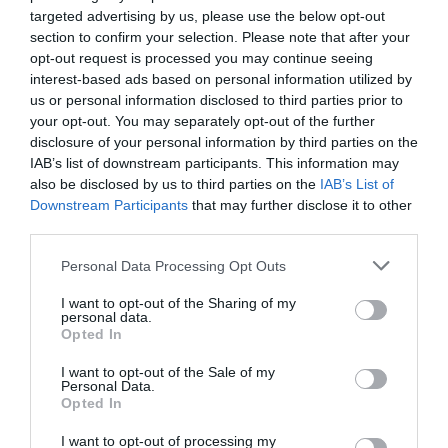
targeted advertising by us, please use the below opt-out
Aucun commentaire !
section to confirm your selection. Please note that after your
opt-out request is processed you may continue seeing
interest-based ads based on personal information utilized by
LAISSER UN COMMENTAIRE
us or personal information disclosed to third parties prior to
your opt-out. You may separately opt-out of the further
disclosure of your personal information by third parties on the
IAB’s list of downstream participants. This information may
FAIRE UN DON
also be disclosed by us to third parties on the
IAB’s List of
Downstream Participants
that may further disclose it to other
Appel aux lecteurs !
third parties.
Soutenez Air Journal participez
à son
Personal Data Processing Opt Outs
développement !
I want to opt-out of the Sharing of my
personal data.
Opted In
NOUS SOUTENIR
I want to opt-out of the Sale of my
Personal Data.
Opted In
I want to opt-out of processing my