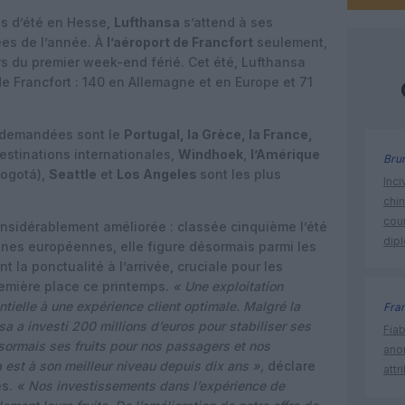
es d’été en Hesse,
Lufthansa
s’attend à ses
es de l’année. À
l’aéroport de Francfort
seulement,
s du premier week-end férié. Cet été, Lufthansa
e Francfort : 140 en Allemagne et en Europe et 71
s demandées sont le
Portugal, la Grèce, la France,
destinations internationales,
Windhoek
,
l’Amérique
Bru
Bogotá),
Seattle
et
Los Angeles
sont les plus
Inci
chi
cour
onsidérablement améliorée : classée cinquième l’été
dip
nes européennes, elle figure désormais parmi les
 la ponctualité à l’arrivée, cruciale pour les
remière place ce printemps.
« Une exploitation
ntielle à une expérience client optimale. Malgré la
Fra
sa a investi 200 millions d’euros pour stabiliser ses
Fia
ésormais ses fruits pour nos passagers et nos
ano
 est à son meilleur niveau depuis dix ans »,
déclare
attr
es.
« Nos investissements dans l’expérience de