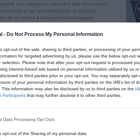
nregistré. Les voyageurs reçoivent des informations
ersonnalisé et un reçu d’étiquette de bagage
rs de se rendre à l’aéroport sans bagages
t au contrôle de sécurité, où ils récupèrent leurs
l -
Do Not Process My Personal Information
 passagers vers leurs destinations de vacances
to opt-out of the sale, sharing to third parties, or processing of your per
 plus particulièrement pendant les vacances de
formation for targeted advertising by us, please use the below opt-out s
 nouveau assuré des vols fiables et ponctuels, prêts
r selection. Please note that after your opt-out request is processed y
argée de l’année. Nos équipes, à bord comme au sol,
eing interest-based ads based on personal information utilized by us or
pour offrir à nos passagers la meilleure expérience de
disclosed to third parties prior to your opt-out. You may separately opt-
er.
losure of your personal information by third parties on the IAB’s list of
. This information may also be disclosed by us to third parties on the
IA
Participants
that may further disclose it to other third parties.
l Data Processing Opt Outs
o opt-out of the Sharing of my personal data.