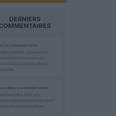
DERNIERS
COMMENTAIRES
no C
a commenté l'article :
vilités à Bangkok : 22 passagers
nois refusés à bord après une
se-poursuite, l’incident devient
lomatique
nçois Marty
a commenté l'article :
bilité du COMAC C919 : des
malies signalées dans un document
ibué à China Southern Airlines