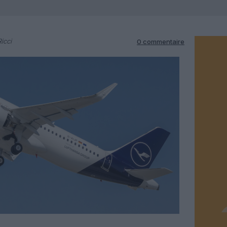
icci
0 commentaire