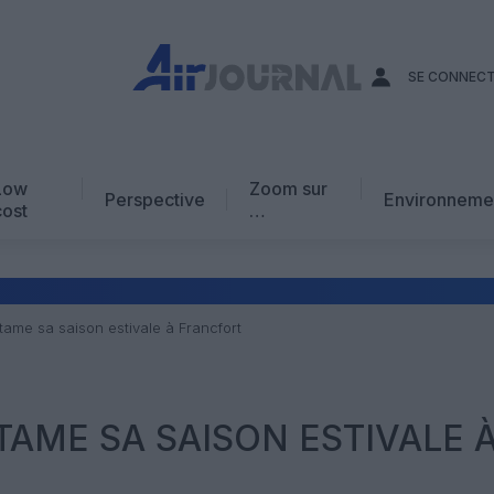
SE CONNEC
Low
Zoom sur
Perspective
Environneme
cost
…
Edito
En chiffres
Avis d’expert
tame sa saison estivale à Francfort
AJ Académie
Vidéo
AME SA SAISON ESTIVALE 