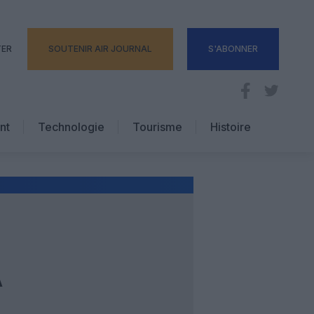
TER
SOUTENIR AIR JOURNAL
S'ABONNER
nt
Technologie
Tourisme
Histoire
Pratique
Hôtellerie
Voyages d’affaires
À