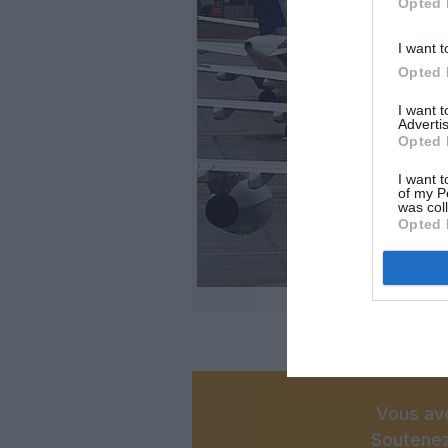
Opted 
I want t
Opted 
I want 
Advertis
Opted 
I want t
of my P
was col
Opted 
Vous ave
Soutenez