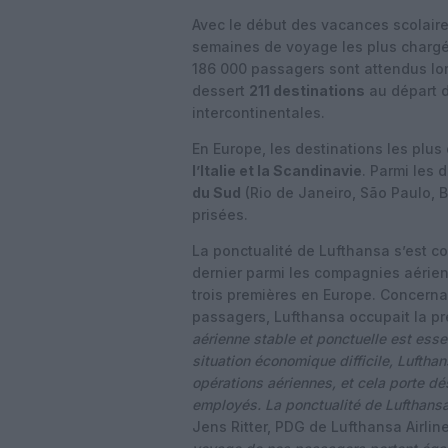
Avec le début des vacances scolair
semaines de voyage les plus chargé
186 000 passagers sont attendus lor
dessert
211 destinations
au départ d
intercontinentales.
En Europe, les destinations les plu
l’Italie et la Scandinavie
. Parmi les 
du Sud
(Rio de Janeiro, São Paulo, 
prisées.
La ponctualité de Lufthansa s’est c
dernier parmi les compagnies aérien
trois premières en Europe. Concernant
passagers, Lufthansa occupait la p
aérienne stable et ponctuelle est esse
situation économique difficile, Lufthan
opérations aériennes, et cela porte d
employés. La ponctualité de Lufthansa
Jens Ritter, PDG de Lufthansa Airlin