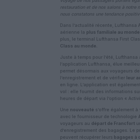
voyage de nos passagers portent égalem
restauration et de nos salons à notre 
nous constatons une tendance positive 
Dans l’actualité récente, Lufthans
aérienne la
plus familiale au monde
plus, le terminal Lufthansa First Cla
Class au monde.
Juste à temps pour l’été, Lufthansa
l’application Lufthansa, élue meill
permet désormais aux voyageurs de 
l’enregistrement et de vérifier
leur 
en ligne. L’application est égalem
vol : elle fournit des informations s
heures de départ via l’option « Activ
Une
nouveauté
s’offre également à
avec le fournisseur de technologie
voyageurs au
départ de Francfort
un
d’enregistrement des bagages. Le pri
peuvent récupérer leurs
bagages à 