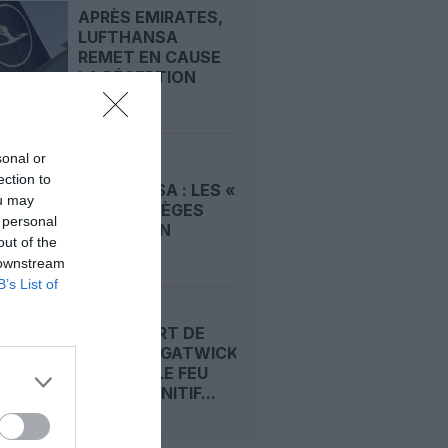
APRÈS EMIRATES,
LUFTHANSA
REMET EN CAUSE
LA RÉCEPTION
DE...
sonal or
A380 DE
ection to
LUFTHANSA : LES «
ou may
VRAIS » SIÈGES
 personal
HUBLOT EN
out of the
CLASSE...
 downstream
B’s List of
L’AÉROPORT DE
LONDRES‑GATWICK
OBTIENT LE FEU
VERT DÉFINITIF...