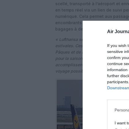
scellé, transporté à l’aéroport et e
en temps réel via un lien de suivi p
numérique. Cela permet aux passage
encombrants et de passer directemen
bagages à destination.
Air Journa
« Lufthansa se réjouit d’emmener ses
If you wish 
estivales. Ces dernières semaines, et
sensitive in
Pâques et de Pentecôte, nous avons de
confirm you
pour la saison touristique la plus ch
continue se
accomplissent un travail remarquable 
information 
voyage possible »,
souligne Jens Ritt
further disc
participants
Downstream 
Persona
I want t