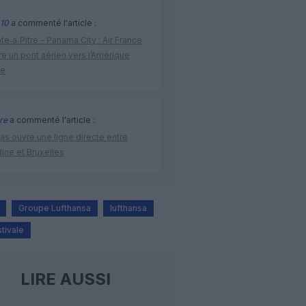
10
a commenté l'article :
te‑à‑Pitre – Panama City : Air France
e un pont aérien vers l’Amérique
ne
re
a commenté l'article :
as ouvre une ligne directe entre
ine et Bruxelles
Groupe Lufthansa
lufthansa
tivale
LIRE AUSSI