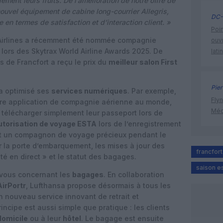
ent leurs fruits. De l’amélioration de notre offre de
nouvel équipement de cabine long-courrier Allegris,
DC-
en termes de satisfaction et d’interaction client. »
Poin
a Airlines a récemment été nommée compagnie
ouvr
lors des Skytrax World Airline Awards 2025. De
lati
ss de Francfort a reçu le prix du
meilleur salon First
Pier
 a optimisé ses
services numériques
. Par exemple,
Flyn
eure application de compagnie aérienne au monde,
Méd
télécharger simplement leur passeport lors de
autorisation de voyage ESTA
lors de l’enregistrement
ent un compagnon de voyage précieux pendant le
ur la porte d’embarquement, les mises à jour des
francfort
ité en direct » et le statut des bagages.
saison es
 vous concernant les
bagages
. En collaboration
AirPortr
, Lufthansa propose désormais à tous les
 nouveau service innovant de retrait et
ncipe est aussi simple que pratique : les clients
domicile
ou à leur
hôtel
. Le bagage est ensuite