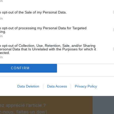
In
o opt-out of the Sale of my Personal Data.
In
to opt-out of processing my Personal Data for Targeted
ing.
In
o opt-out of Collection, Use, Retention, Sale, and/or Sharing
ersonal Data that Is Unrelated with the Purposes for which it
lected.
In
CONFIRM
@Fraport
Data Deletion
Data Access
Privacy Policy
z apprécié l’article ?
-nous, faites un don !