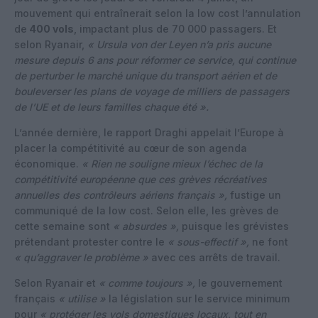
mouvement qui entraînerait selon la low cost l’annulation
de
400 vols
, impactant plus de 70 000 passagers. Et
selon Ryanair,
« Ursula von der Leyen n’a pris aucune
mesure depuis 6 ans pour réformer ce service, qui continue
de perturber le marché unique du transport aérien et de
bouleverser les plans de voyage de milliers de passagers
de l’UE et de leurs familles chaque été ».
L’année dernière, le rapport Draghi appelait l’Europe à
placer la compétitivité au cœur de son agenda
économique.
« Rien ne souligne mieux l’échec de la
compétitivité européenne que ces grèves récréatives
annuelles des contrôleurs aériens français »,
fustige un
communiqué de la low cost. Selon elle, les grèves de
cette semaine sont
« absurdes »,
puisque les grévistes
prétendant protester contre le
« sous-effectif »,
ne font
« qu’aggraver le problème »
avec ces arrêts de travail.
Selon Ryanair et
« comme toujours »,
le gouvernement
français
« utilise »
la législation sur le service minimum
pour
« protéger les vols domestiques locaux, tout en