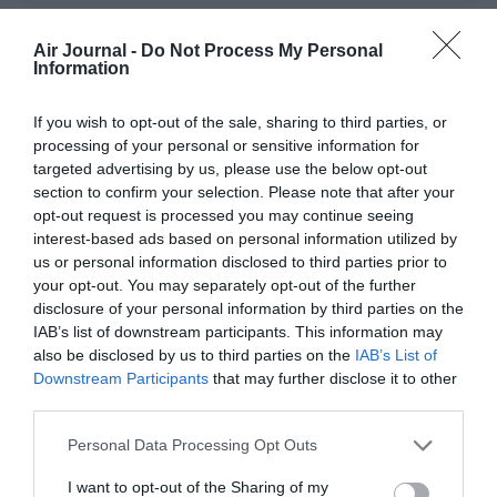
Air Journal -
Do Not Process My Personal
Jean-pierre
a commenté :
5 juillet 2025 - 11 h 59 min
Information
On interdit bien de fumer sur une plage pourquoi ne pas
interdire les greves dans les transports
If you wish to opt-out of the sale, sharing to third parties, or
processing of your personal or sensitive information for
Quon ne me parle pas de droit d’atteinte a la liberté
targeted advertising by us, please use the below opt-out
section to confirm your selection. Please note that after your
RÉPONDRE
opt-out request is processed you may continue seeing
interest-based ads based on personal information utilized by
us or personal information disclosed to third parties prior to
Courage
a commenté :
6 juillet 2025 - 10 h 23 min
your opt-out. You may separately opt-out of the further
disclosure of your personal information by third parties on the
Bon courage aux contrôleurs pour leur mouvement de grève.
IAB’s list of downstream participants. This information may
Ne lâchez rien face aux égoïstes d’ici et ailleurs qui ne
also be disclosed by us to third parties on the
IAB’s List of
connaissent même pas l’importance de votre métier dans
Downstream Participants
that may further disclose it to other
l’aéronautique ! Sans un contrôle aérien solide et
third parties.
professionnel c’est le crash assuré !!!
RÉPONDRE
Personal Data Processing Opt Outs
I want to opt-out of the Sharing of my