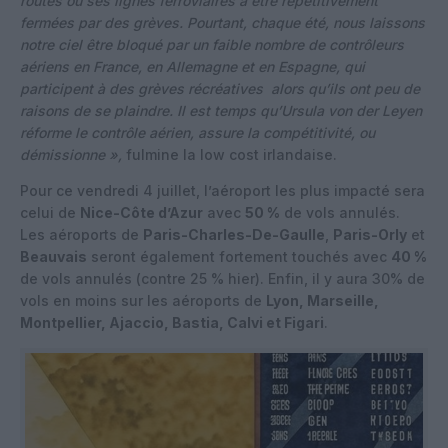
routes ou ses lignes ferroviaires à être répétitivement
fermées par des grèves. Pourtant, chaque été, nous laissons
notre ciel être bloqué par un faible nombre de contrôleurs
aériens en France, en Allemagne et en Espagne, qui
participent à des grèves récréatives alors qu’ils ont peu de
raisons de se plaindre. Il est temps qu’Ursula von der Leyen
réforme le contrôle aérien, assure la compétitivité, ou
démissionne »,
fulmine la low cost irlandaise.
Pour ce vendredi 4 juillet, l’aéroport les plus impacté sera
celui de
Nice-Côte d’Azur
avec
50 %
de vols annulés.
Les aéroports de
Paris-Charles-De-Gaulle
,
Paris-Orly
et
Beauvais
seront également fortement touchés avec
40 %
de vols annulés (contre 25 % hier). Enfin, il y aura 30% de
vols en moins sur les aéroports de
Lyon, Marseille,
Montpellier, Ajaccio, Bastia, Calvi et Figari
.