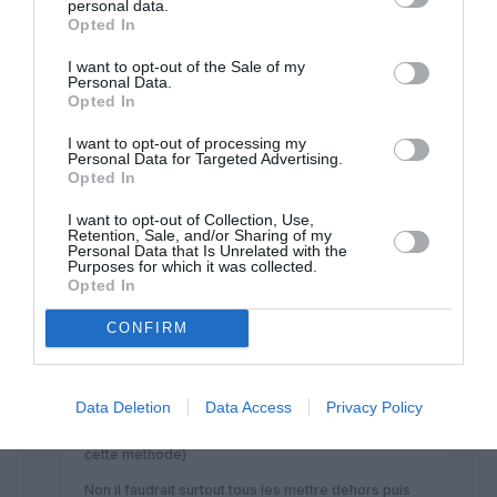
personal data.
Opted In
nom
a commenté :
6 juillet 2025 - 11 h 24
min
I want to opt-out of the Sale of my
Personal Data.
leur métier est de contrôler le traffic aérien , pas
Opted In
d’être à la pêche en faisant pointer un copain à sa
place ….
I want to opt-out of processing my
Personal Data for Targeted Advertising.
RÉPONDRE
Opted In
I want to opt-out of Collection, Use,
Retention, Sale, and/or Sharing of my
Le toulousain
a commenté
6 juillet 2025 - 12 h 59
Personal Data that Is Unrelated with the
Purposes for which it was collected.
:
min
Opted In
Non ,
Quand tu manifestes pour ne pas pointer car ben tu t
CONFIRM
arranges pour que quelqu un pointe pour toi pour
avoir plus de temps que ton contrat, et que cela
amène à des problemes de sécurité
Data Deletion
Data Access
Privacy Policy
Que tu veuille plus de personnes pour assumer une
surcharge de travail ( que tu crée par toi meme avec
cette methode)
Non il faudrait surtout tous les mettre dehors puis