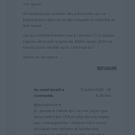
voir apres
On ne peut pas soutenir des personnes qui se
pensent être des rois et qui refusent un contrôle de
leur travail
Oui au contrôle biométrique à l arrivée ET à chaque
reprise de poste ( pause de 30min après 2h30 de
travail ) pour vérifier qu ils sont tous là !!
Après on discutera …
RÉPONDRE
Au soleil levant
a
17 juillet 2025 - 10
commenté :
h 28 min
@leyouloose in
je rajouterai même qu’il ne soit payer que
deux cent franc CFA en plus de vos règles
peu contraignantes ! J’adore votre vision
du travail mes enfants et famille tout
comme vos enfants ou petits-enfants ou