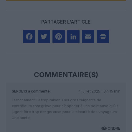
PARTAGER L'ARTICLE
Facebook
Twitter
Pinterest
LinkedIn
Email
Print
COMMENTAIRE(S)
SERGE13
a commenté :
4 juillet 2025 - 8 h 15 min
Franchement il a trop raison. Ces gros feignants de
contrôleurs font grève pour s’opposer à une pointeuse qu’ils
jugent être trop dangereuse pour la sécurité des voyageurs.
Une honte.
RÉPONDRE