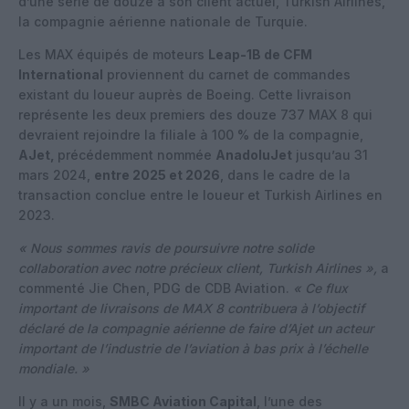
d’une série de douze à son client actuel, Turkish Airlines,
la compagnie aérienne nationale de Turquie.
Les MAX équipés de moteurs
Leap-1B de CFM
International
proviennent du carnet de commandes
existant du loueur auprès de Boeing. Cette livraison
représente les deux premiers des douze 737 MAX 8 qui
devraient rejoindre la filiale à 100 % de la compagnie,
AJet,
précédemment nommée
AnadoluJet
jusqu’au 31
mars 2024,
entre 2025 et 2026
, dans le cadre de la
transaction conclue entre le loueur et Turkish Airlines en
2023.
« Nous sommes ravis de poursuivre notre solide
collaboration avec notre précieux client, Turkish Airlines »,
a
commenté Jie Chen, PDG de CDB Aviation.
« Ce flux
important de livraisons de MAX 8 contribuera à l’objectif
déclaré de la compagnie aérienne de faire d’Ajet un acteur
important de l’industrie de l’aviation à bas prix à l’échelle
mondiale. »
Il y a un mois,
SMBC Aviation Capital
, l’une des