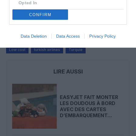
Badissi novembri
a commenté l'article :
Opted In
Nice–Corse : ces vols électriques qui se profilent à
CONFIRM
l’horizon 2030
Data Deletion
Data Access
Privacy Policy
737 MAX
Ajet
AnadoluJet
Boeing 737
Low cost
turkish airlines
Turquie
LIRE AUSSI
EASYJET FAIT MONTER
LES DOUDOUS À BORD
AVEC DES CARTES
D’EMBARQUEMENT...