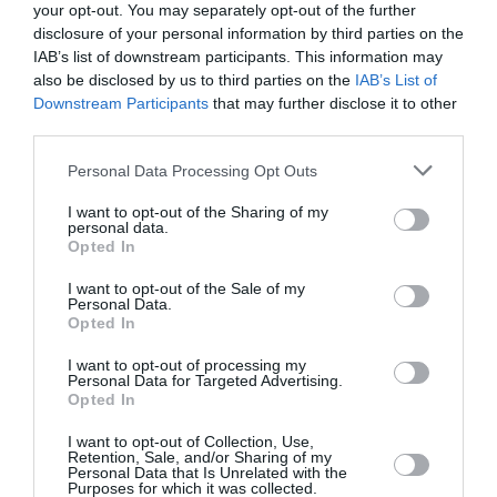
your opt-out. You may separately opt-out of the further
développement !
disclosure of your personal information by third parties on the
IAB’s list of downstream participants. This information may
also be disclosed by us to third parties on the
IAB’s List of
NOUS SOUTENIR
Downstream Participants
that may further disclose it to other
third parties.
Personal Data Processing Opt Outs
I want to opt-out of the Sharing of my
personal data.
Opted In
DERNIERS COMMENTAIRES
I want to opt-out of the Sale of my
Personal Data.
Opted In
I want to opt-out of processing my
Mathématiques
a commenté l'article :
Personal Data for Targeted Advertising.
19 h 23 sans escale : le Boeing 777F de National
Opted In
Airlines relie l’Écosse à l’Australie
I want to opt-out of Collection, Use,
Retention, Sale, and/or Sharing of my
Personal Data that Is Unrelated with the
Purposes for which it was collected.