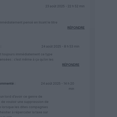
23 août 2025 - 22 h 52 min
immédiatement pensé en lisant le titre
RÉPONDRE
:
24 août 2025 - 8 h 53 min
ont toujours immédiatement ce type
ensées : c’est même à ça qu’on les
RÉPONDRE
ommenté :
24 août 2025 - 14 h 20
min
 un tord d’avoir ce genre de
 de vouloir une suppression de
e lorsque les dites compagnies
 hésiter à répercuter la taxe sur