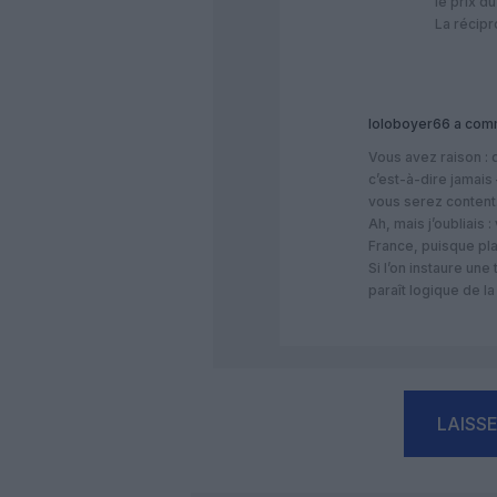
le prix du
La récipr
loloboyer66
a comm
Vous avez raison :
c’est-à-dire jamais
vous serez conten
Ah, mais j’oubliais
France, puisque pla
Si l’on instaure une
paraît logique de l
LAISS