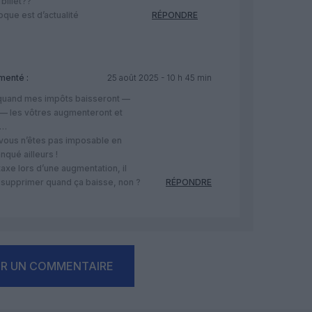
 billet??
oque est d’actualité
RÉPONDRE
enté :
25 août 2025 - 10 h 45 min
 quand mes impôts baisseront —
 — les vôtres augmenteront et
t…
 : vous n’êtes pas imposable en
nqué ailleurs !
 taxe lors d’une augmentation, il
a supprimer quand ça baisse, non ?
RÉPONDRE
ER UN COMMENTAIRE