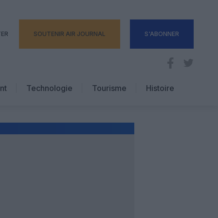
TER
SOUTENIR AIR JOURNAL
S'ABONNER
nt
Technologie
Tourisme
Histoire
Pratique
Hôtellerie
Voyages d’affaires