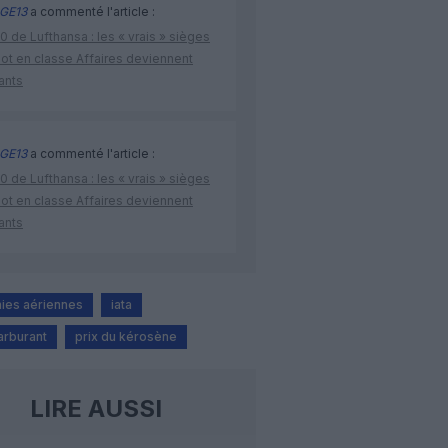
GE13
a commenté l'article :
 de Lufthansa : les « vrais » sièges
lot en classe Affaires deviennent
ants
GE13
a commenté l'article :
 de Lufthansa : les « vrais » sièges
lot en classe Affaires deviennent
ants
ies aériennes
iata
arburant
prix du kérosène
LIRE AUSSI