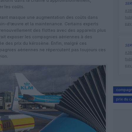
bations dans la chaîne d’approvisionnement,
SER
r les coûts.
A380
rburant masque une augmentation des coûts dans
hub
in-d’œuvre et la maintenance. Certains experts
pay
e renouvellement des flottes avec des appareils plus
ait exposer les compagnies aériennes à des
ée des prix du kérosène. Enfin, malgré ces
SER
mpagnies aériennes ne répercutent pas toujours ces
A380
vion.
hub
pay
compagn
prix du c