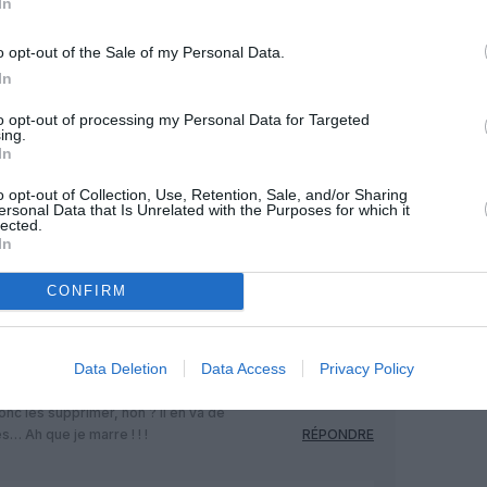
In
OUS SOUTENIR
o opt-out of the Sale of my Personal Data.
In
to opt-out of processing my Personal Data for Targeted
ing.
In
o opt-out of Collection, Use, Retention, Sale, and/or Sharing
Facebook
Twitter
Pinterest
LinkedIn
Email
Print
ersonal Data that Is Unrelated with the Purposes for which it
lected.
In
MENTAIRE(S)
CONFIRM
23 août 2025 - 18 h 36 min
Data Deletion
Data Access
Privacy Policy
firmé avoir instauré des surcharges
onc les supprimer, non ? Il en va de
Ah que je marre ! ! !
RÉPONDRE