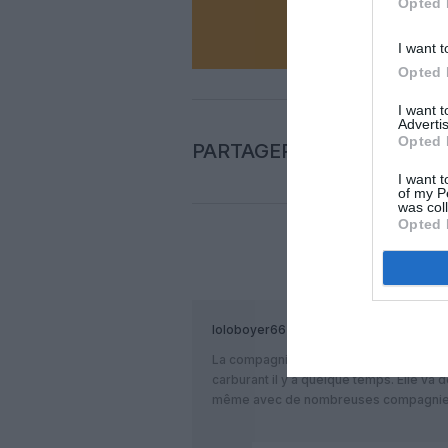
Opted 
N
I want t
Opted 
I want 
Advertis
Opted 
PARTAGER L'ARTICLE
I want t
of my P
was col
Opted 
COM
loloboyer66
a commenté :
La compagnie aérienne Air France a con
carburant il y a quelque temps. Elle va d
même avec de nombreuses compagnies… 