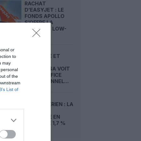
RACHAT
D’EASYJET : LE
FONDS APOLLO
S’OFFRE LA
DEUXIÈME LOW-
COST...
sonal or
KÉROSÈNE ET
ection to
GRÈVES :
ou may
LUFTHANSA VOIT
 personal
SON BÉNÉFICE
out of the
OPÉRATIONNEL...
 downstream
B’s List of
TRAFIC AÉRIEN : LA
DEMANDE
MONDIALE EN
BAISSE DE 1,7 %
EN...