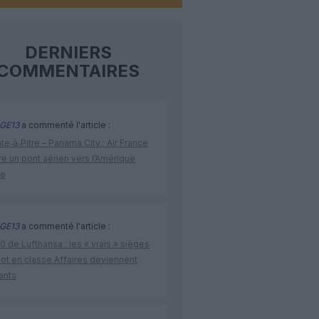
DERNIERS
COMMENTAIRES
GE13
a commenté l'article :
te‑à‑Pitre – Panama City : Air France
e un pont aérien vers l’Amérique
ne
GE13
a commenté l'article :
 de Lufthansa : les « vrais » sièges
lot en classe Affaires deviennent
ants