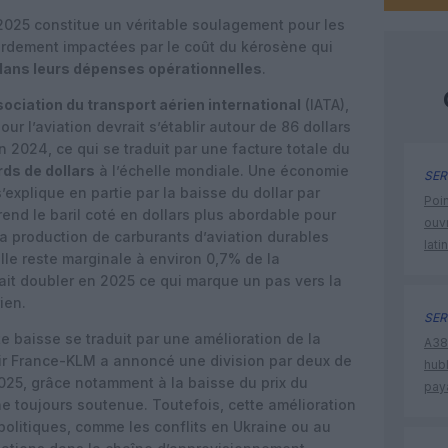
025 constitue un véritable soulagement pour les
urdement impactées par le coût du kérosène qui
dans leurs dépenses opérationnelles
.
ociation du transport aérien international
(IATA),
our l’aviation devrait s’établir autour de 86 dollars
n 2024, ce qui se traduit par une facture totale du
rds de dollars
à l’échelle mondiale. Une économie
SER
’explique en partie par la baisse du dollar par
Poin
rend le baril coté en dollars plus abordable pour
ouvr
la production de carburants d’aviation durables
lati
lle reste marginale à environ 0,7% de la
ait doubler en 2025 ce qui marque un pas vers la
ien.
SER
e baisse se traduit par une amélioration de la
A380
 Air France-KLM a annoncé une division par deux de
hub
2025, grâce notamment à la baisse du prix du
pay
 toujours soutenue. Toutefois, cette amélioration
opolitiques, comme les conflits en Ukraine ou au