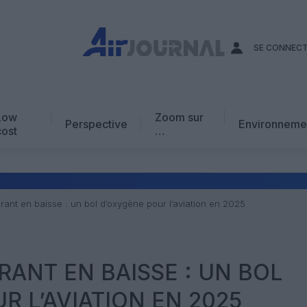
SE CONNEC
Low
Zoom sur
Perspective
Environneme
cost
…
Edito
En chiffres
Avis d’expert
rant en baisse : un bol d’oxygène pour l’aviation en 2025
AJ Académie
Vidéo
RANT EN BAISSE : UN BOL
R L’AVIATION EN 2025