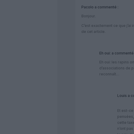
Pacolo
a commenté :
Bonjour.
C’est exactement ce que j’ai 
de cet article.
Eh oui:
a commenté 
Eh oui: les rapins 
d’associations de p
reconnaît…
Louis
a c
Et est-ce
pensées,
cette tax
n’ont pas