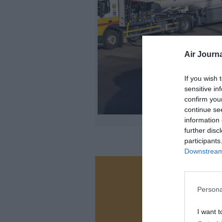
Air Journa
If you wish 
sensitive in
confirm you
continue se
information 
further disc
participants
Downstream 
Vous ave
Soutenez
Persona
I want t