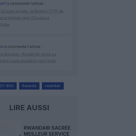
oit?
a commenté l'article :
 23 sans escale : le Boeing 777F de
onal Airlines relie l’Écosse à
stralie
nn
a commenté l'article :
ad–Bombay : Riyadh Air ouvre sa
ière route régulière vers l’Inde
737-800
Rwanda
rwandair
LIRE AUSSI
RWANDAIR SACRÉE
MEILLEUR SERVICE