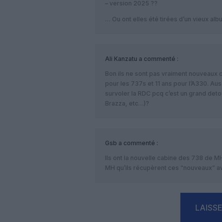
– version 2025 ??
… Ou ont elles été tirées d’un vieux al
Ali Kanzatu
a commenté :
Bon ils ne sont pas vraiment nouveaux 
pour les 737s et 11 ans pour l’A330. Auss
survoler la RDC pcq c’est un grand detou
Brazza, etc…)?
Gsb
a commenté :
Ils ont la nouvelle cabine des 738 de M
MH qu’ils récupèrent ces “nouveaux” a
LAISS