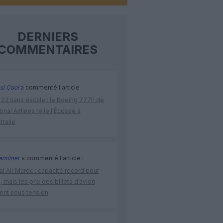
DERNIERS
COMMENTAIRES
si Cool
a commenté l'article :
 23 sans escale : le Boeing 777F de
onal Airlines relie l’Écosse à
stralie
amliner
a commenté l'article :
l Air Maroc : capacité record pour
é, mais les prix des billets d’avion
tent sous tension