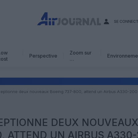
SE CONNEC
Low
Zoom sur
Perspective
Environneme
cost
…
Edito
En chiffres
Avis d’expert
ceptionne deux nouveaux Boeing 737-800, attend un Airbus A330-200
AJ Académie
Vidéo
EPTIONNE DEUX NOUVEAU
0, ATTEND UN AIRBUS A330