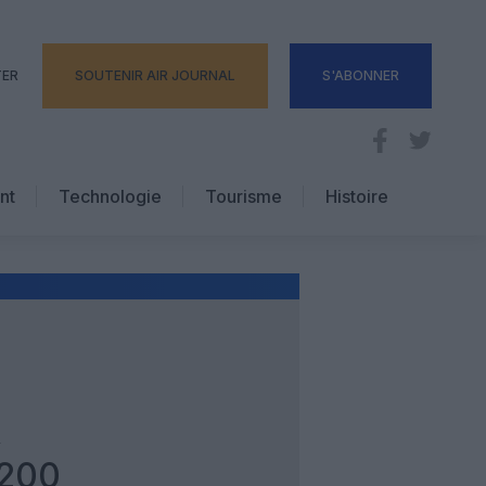
TER
SOUTENIR AIR JOURNAL
S'ABONNER
nt
Technologie
Tourisme
Histoire
Pratique
Hôtellerie
Voyages d’affaires
X
-200