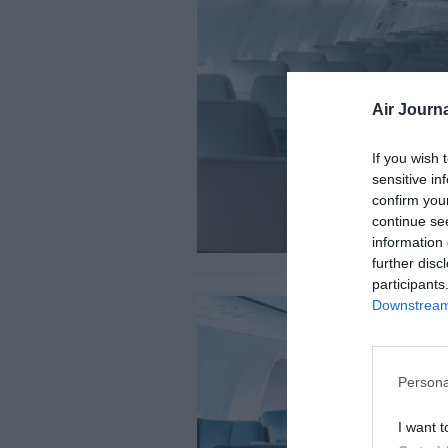
Air Journa
If you wish 
sensitive in
confirm you
continue se
information 
further disc
participants
Downstream 
Persona
I want t