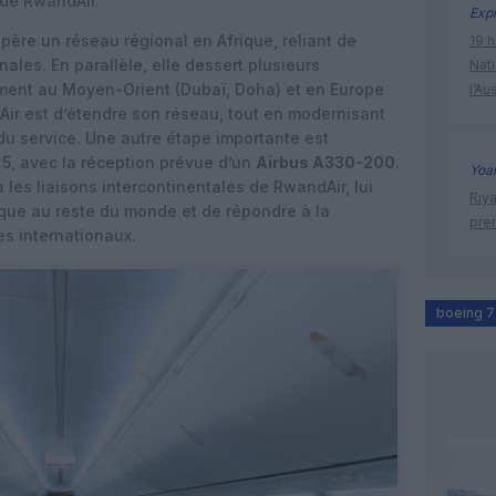
 de RwandAir.
Expl
ère un réseau régional en Afrique, reliant de
19 h
ales. En parallèle, elle dessert plusieurs
Nati
mment au Moyen-Orient (Dubaï, Doha) et en Europe
l’Au
dAir est d’étendre son réseau, tout en modernisant
 du service. Une autre étape importante est
5, avec la réception prévue d’un
Airbus A330-200
.
Yoa
 les liaisons intercontinentales de RwandAir, lui
Riy
ique au reste du monde et de répondre à la
prem
s internationaux.
boeing 