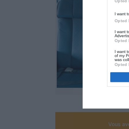
Opted 
I want t
Opted 
I want 
Advertis
Opted 
I want t
of my P
was col
Opted 
Vous ave