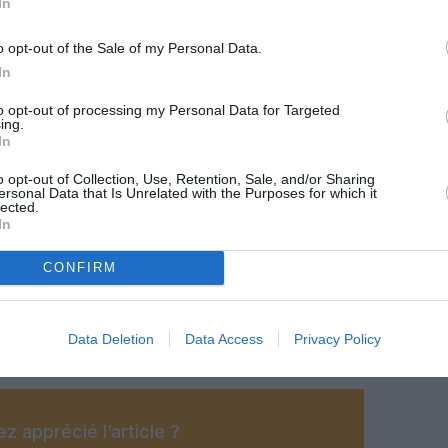
In
o opt-out of the Sale of my Personal Data.
In
to opt-out of processing my Personal Data for Targeted
ing.
In
o opt-out of Collection, Use, Retention, Sale, and/or Sharing
ersonal Data that Is Unrelated with the Purposes for which it
lected.
In
CONFIRM
@RwandAir
Data Deletion
Data Access
Privacy Policy
z apprécié l’article ?