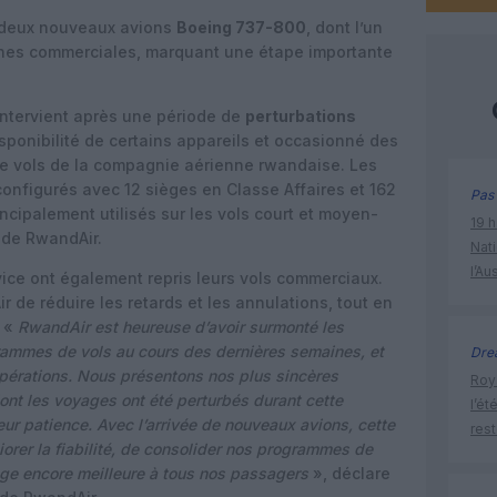
 deux nouveaux avions
Boeing 737-800
, dont l’un
ignes commerciales, marquant une étape importante
intervient après une période de
perturbations
isponibilité de certains appareils et occasionné des
e vols de la compagnie aérienne rwandaise. Les
nfigurés avec 12 sièges en Classe Affaires et 162
Pas 
ncipalement utilisés sur les vols court et moyen-
19 h
 de RwandAir.
Nati
l’Au
ice ont également repris leurs vols commerciaux.
 de réduire les retards et les annulations, tout en
. «
RwandAir est heureuse d’avoir surmonté les
grammes de vols au cours des dernières semaines, et
Dre
opérations. Nous présentons nos plus sincères
Roya
ont les voyages ont été perturbés durant cette
l’ét
eur patience. Avec l’arrivée de nouveaux avions, cette
res
iorer la fiabilité, de consolider nos programmes de
yage encore meilleure à tous nos passagers
», déclare