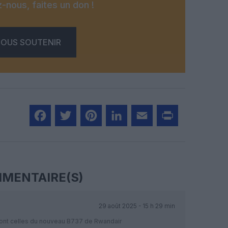
-nous, faites un don !
OUS SOUTENIR
Facebook
Twitter
Pinterest
LinkedIn
Email
Print
MENTAIRE(S)
29 août 2025 - 15 h 29 min
sont celles du nouveau B737 de Rwandair