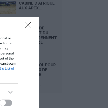
CABINE D’AFRIQUE
AUX APEX...
L’AFRIQUE DE
L’OUEST ET DU
CENTRE PRENNENT
sonal or
LEUR ENVOL
ection to
AVEC...
ou may
 personal
out of the
 downstream
DERNIER VOL POUR
B’s List of
LE 737-800 DE
SINGAPORE
AIRLINES :
PASSAGE...