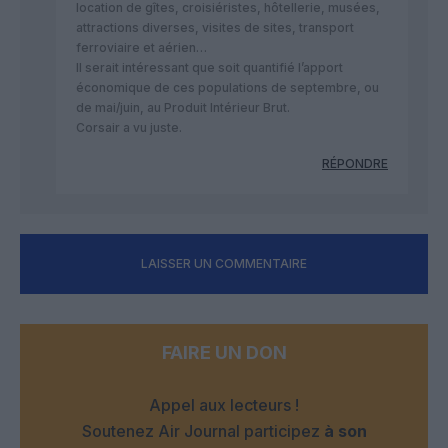
location de gîtes, croisiéristes, hôtellerie, musées,
attractions diverses, visites de sites, transport
ferroviaire et aérien…
Il serait intéressant que soit quantifié l’apport
économique de ces populations de septembre, ou
de mai/juin, au Produit Intérieur Brut.
Corsair a vu juste.
RÉPONDRE
LAISSER UN COMMENTAIRE
FAIRE UN DON
Appel aux lecteurs !
Soutenez Air Journal participez
à son