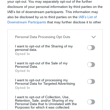
RÉPONDRE
your opt-out. You may separately opt-out of the further
disclosure of your personal information by third parties on the
IAB’s list of downstream participants. This information may
also be disclosed by us to third parties on the
IAB’s List of
Lys
a commenté :
4 septembre 2025 -
Downstream Participants
that may further disclose it to other
20 h 00 min
third parties.
…ou de faire partie de la caste privilégiée, on nous
le dit et redit à longueur d’ondes, de ces retraités-
Personal Data Processing Opt Outs
seniors-boomers, aux cheveux aussi argentés que
leur livret d’épargne, au niveau de vie
I want to opt-out of the Sharing of my
personal data.
scandaleusement élevé (on ferait presque partie de
Opted In
ces riches détestés par un ex-président de la
république) qui osent honteusement profiter de
I want to opt-out of the Sale of my
leurs années de travail (et des cotisations
Personal Data.
afférentes), pour aller visiter la Cathédrale de
Opted In
Séville, le musée Munch à Oslo, le Dôme de la
Cathédrale de Milan, les vignobles de Porto, le
I want to opt-out of processing my
Personal Data for Targeted Advertising.
château de Sissi à Vienne… pendant que la France
Opted In
laborieuse sue sang et eau…
Et la France travailleuse de ces 30 années, n’a-t-elle
I want to opt-out of Collection, Use,
pas elle aussi sué sang et eau, les conditions de
Retention, Sale, and/or Sharing of my
Personal Data that Is Unrelated with the
travail de nombre des employés et salariés de
Purposes for which it was collected.
l’époque n’ayant pas encore bénéficié de toutes les