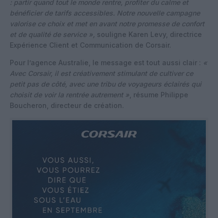
: partir quand tout le monde rentre, profiter du calme et
bénéficier de tarifs accessibles. Notre nouvelle campagne
valorise ce choix et met en avant notre promesse de confort
et de qualité de service »,
souligne Karen Levy, directrice
Expérience Client et Communication de Corsair.
Pour l’agence Australie, le message est tout aussi clair :
«
Avec Corsair, il est créativement stimulant de cultiver ce
petit pas de côté, avec une tribu de voyageurs éclairés qui
choisit de voir la rentrée autrement »
, résume Philippe
Boucheron, directeur de création.