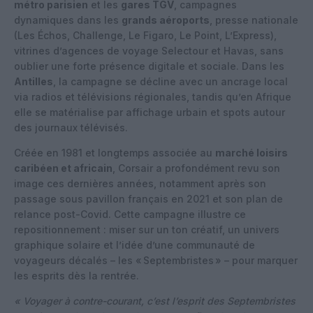
métro parisien
et les
gares TGV
, campagnes
dynamiques dans les
grands aéroports
, presse nationale
(Les Échos, Challenge, Le Figaro, Le Point, L’Express),
vitrines d’agences de voyage Selectour et Havas, sans
oublier une forte présence digitale et sociale. Dans les
Antilles
, la campagne se décline avec un ancrage local
via radios et télévisions régionales, tandis qu’en Afrique
elle se matérialise par affichage urbain et spots autour
des journaux télévisés.
Créée en 1981 et longtemps associée au
marché loisirs
caribéen et africain
, Corsair a profondément revu son
image ces dernières années, notamment après son
passage sous pavillon français en 2021 et son plan de
relance post-Covid. Cette campagne illustre ce
repositionnement : miser sur un ton créatif, un univers
graphique solaire et l’idée d’une communauté de
voyageurs décalés – les « Septembristes » – pour marquer
les esprits dès la rentrée.
« Voyager à contre-courant, c’est l’esprit des Septembristes