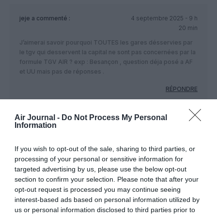
jeje
a commenté :
4 septembre 2025 - 9 h
20 min
J’aimerai savoir pourquoi TOUTES les gares désservies par
le tgv qui desservent la capital ne sont pas concernées par la
formule TGV AIR ? exp : Besançon , question déja posé a AF
et UU mais pas de réponses .
RÉPONDRE
Air Journal -
Do Not Process My Personal
Information
Backdoor
a commenté :
4 septembre 2025 - 11 h
36 min
If you wish to opt-out of the sale, sharing to third parties, or
les « Septembristes » : ces voyageurs malins qui profitent de
processing of your personal or sensitive information for
septembre pour prolonger l’été.
targeted advertising by us, please use the below opt-out
Rien de malin pour en profiter il suffit de ne pas avoir de
section to confirm your selection. Please note that after your
contraintes familiales pour pouvoir partir hors vacances
opt-out request is processed you may continue seeing
scolaires et un employeur sympa qui accorde les CP en
interest-based ads based on personal information utilized by
dehors de juillet août 🤦‍♂️🤦‍♂️🤦‍♂️
us or personal information disclosed to third parties prior to