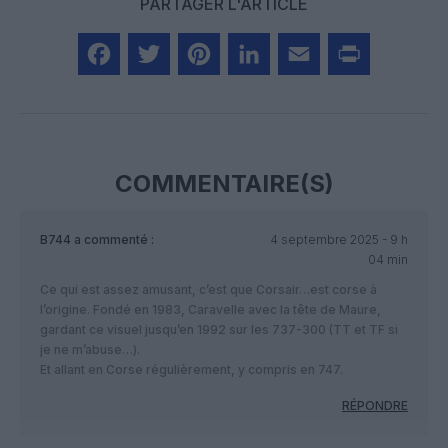
PARTAGER L'ARTICLE
Facebook
Twitter
Pinterest
LinkedIn
Email
Print
COMMENTAIRE(S)
B744
a commenté :
4 septembre 2025 - 9 h
04 min
Ce qui est assez amusant, c’est que Corsair…est corse à
l’origine. Fondé en 1983, Caravelle avec la tête de Maure,
gardant ce visuel jusqu’en 1992 sur les 737-300 (TT et TF si
je ne m’abuse…).
Et allant en Corse régulièrement, y compris en 747.
RÉPONDRE