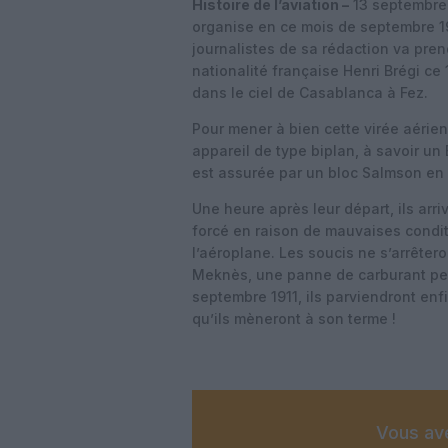
Histoire de l’aviation –
13 septembre 1
organise en ce mois de septembre 191
journalistes de sa rédaction va prend
nationalité française Henri Brégi ce
dans le ciel de Casablanca à Fez.
Pour mener à bien cette virée aérie
appareil de type biplan, à savoir un 
est assurée par un bloc Salmson en
Une heure après leur départ, ils arriv
forcé en raison de mauvaises condit
l’aéroplane. Les soucis ne s’arrêter
Meknès, une panne de carburant pert
septembre 1911, ils parviendront en
qu’ils mèneront à son terme !
Vous ave