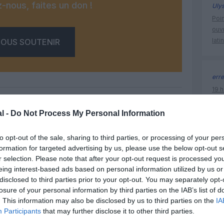
-nous, faites un don !
Uly
Poin
ouvr
lati
OUS SOUTENIR
erre
19 h
Nati
l’Au
l -
Do Not Process My Personal Information
Facebook
Twitter
Pinterest
LinkedIn
Email
Print
to opt-out of the sale, sharing to third parties, or processing of your per
formation for targeted advertising by us, please use the below opt-out s
histoire 
r selection. Please note that after your opt-out request is processed y
eing interest-based ads based on personal information utilized by us or
un commentaire !
disclosed to third parties prior to your opt-out. You may separately opt-
losure of your personal information by third parties on the IAB’s list of
. This information may also be disclosed by us to third parties on the
IA
ER UN COMMENTAIRE
Participants
that may further disclose it to other third parties.