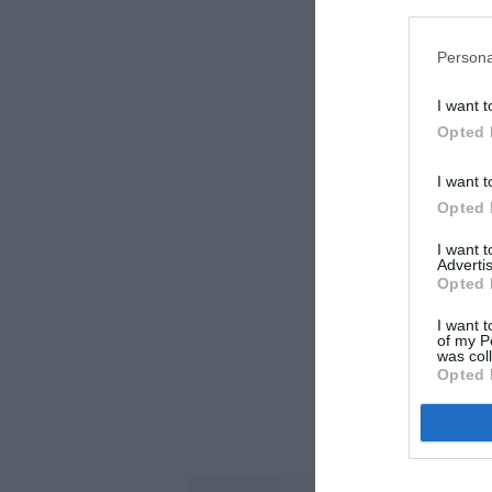
Persona
I want t
Opted 
I want t
Opted 
I want 
Advertis
Opted 
I want t
of my P
was col
Opted 