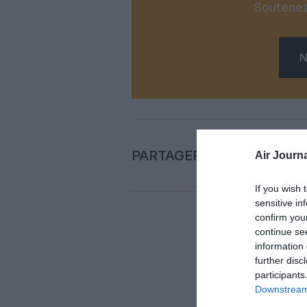
Soutenez
N
PARTAGER L'ARTICLE
Air Journa
If you wish 
sensitive in
confirm you
continue se
Auc
information 
further disc
participants
LAISS
Downstream 