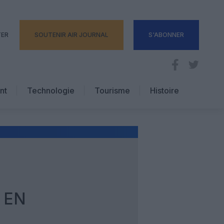
TER
SOUTENIR AIR JOURNAL
S'ABONNER
nt
Technologie
Tourisme
Histoire
Pratique
Hôtellerie
Voyages d’affaires
I EN