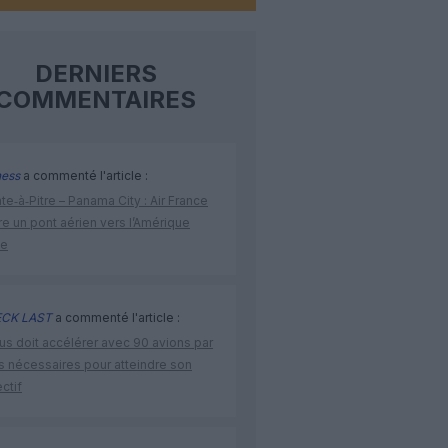
DERNIERS
COMMENTAIRES
ness
a commenté l'article :
te‑à‑Pitre – Panama City : Air France
e un pont aérien vers l’Amérique
ne
CK LAST
a commenté l'article :
us doit accélérer avec 90 avions par
s nécessaires pour atteindre son
ctif