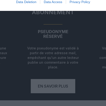
Data Deletion
Data Access
Privacy Policy
ABONNEMENT
PSEUDONYME
RÉSERVÉ
'une
Votre pseudonyme est validé à
Vo
deaux
partir de votre adresse mail,
eure
empêchant qu'un autre lecteur
com
.
publie un commentaire à votre
place.
mo
EN SAVOIR PLUS