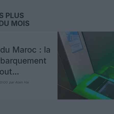
S PLUS
DU MOIS
du Maroc : la
mbarquement
out
 avec Pax
12h00
par Alain Hai