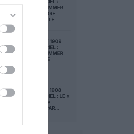
DANS LE CIEL :
ROGER SOMMER
FAIT ENCORE
L’ACTUALITÉ
LE 6 AOÛT 1909
DANS LE CIEL :
ROGER SOMMER
PERMET LE
SACRE...
LE 5 AOÛT 1908
DANS LE CIEL : LE «
ZEPPELIN »
DÉTRUIT PAR...