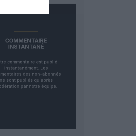
COMMENTAIRE
INSTANTANÉ
tre commentaire est publié
instantanément. Les
mentaires des non-abonnés
ne sont publiés qu'après
dération par notre équipe.