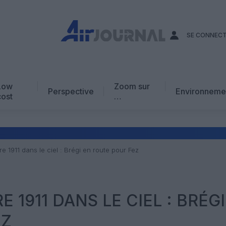
SE CONNEC
Low
Zoom sur
Perspective
Environneme
cost
…
Edito
En chiffres
Avis d’expert
e 1911 dans le ciel : Brégi en route pour Fez
AJ Académie
Vidéo
E 1911 DANS LE CIEL : BRÉG
EZ