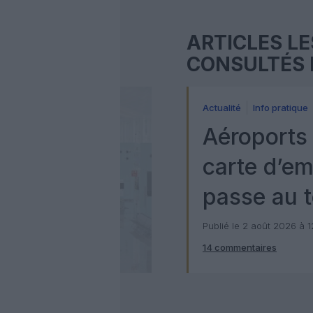
ARTICLES LE
CONSULTÉS 
Actualité
Info pratique
Aéroports 
carte d’e
passe au t
numérique
Publié le 2 août 2026 à 
14 commentaires
Check