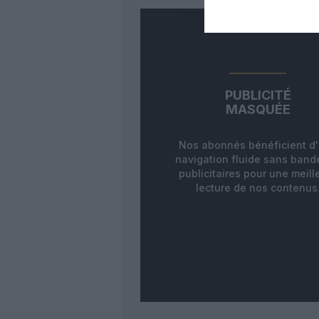
PUBLICITÉ
MASQUÉE
Nos abonnés bénéficient d
navigation fluide sans ban
publicitaires pour une meill
lecture de nos contenus