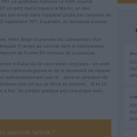
911. Le quotidien français Le Petit Journal
1 un petit raid à travers le Maroc, un des
re son envol dans l’appareil piloté par l’aviateur de
 13 septembre 1911. Ensemble, ils devraient évoluer
nne, Henri Brégi va prendre les commandes d’un
Bréguet 11 rempli de courrier dont la motorisation
 mesure de fournir 80 chevaux de puissance.
Biz
Poin
eront à Rabat où ils vont rester cinq jours : un arrêt
ouvr
ions météorologiques et de la nécessité de réparer
lati
ont malheureusement pas là : alors en direction de
urbera leur vol qui se finira en planant… Et le 20
fin à Fez. Un périple quelque peu chaotique mais
CHE
Airb
moi
obje
z apprécié l’article ?