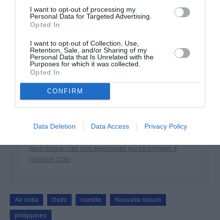
I want to opt-out of processing my
Personal Data for Targeted Advertising.
Opted In
DERNIERS COMMENTAIRES
I want to opt-out of Collection, Use,
Retention, Sale, and/or Sharing of my
Personal Data that Is Unrelated with the
Purposes for which it was collected.
Opted In
Mathématiques
a commenté l'article :
19 h 23 sans escale : le Boeing 777F de National
CONFIRM
Airlines relie l’Écosse à l’Australie
Data Deletion
Data Access
Privacy Policy
Badissi novembri
a commenté l'article :
Nice–Corse : ces vols électriques qui se profilent à
l’horizon 2030
Air India
Delhi
manille
Nouvelle liaison
philippines