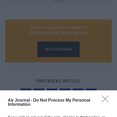
©Airbus
Vous avez apprécié l’article ?
Soutenez-nous, faites un don !
NOUS SOUTENIR
PARTAGER L'ARTICLE
Air Journal -
Do Not Process My Personal
Information
Facebook
Twitter
Pinterest
LinkedIn
Email
Print
If you wish to opt-out of the sale, sharing to third parties, or