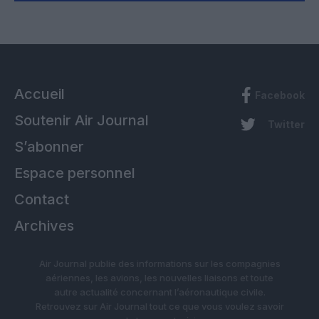
Accueil
Facebook
Soutenir Air Journal
Twitter
S’abonner
Espace personnel
Contact
Archives
Air Journal publie des informations sur les compagnies
aériennes, les avions, les nouvelles liaisons et toute
autre actualité concernant l’aéronautique civile.
Retrouvez sur Air Journal tout ce que vous voulez savoir