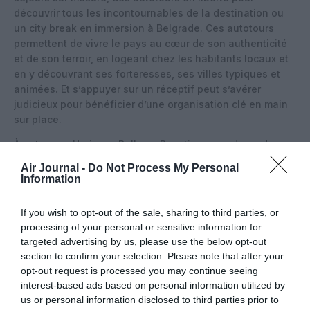
découvrir tous les incontournables de la destination ou
un city break en immersion à Belgrade. Ces autotours
permettent de vivre le pays au cœur de son authenticité
et de son terroir, en logeant chez les habitants locaux et
en y découvrant ses forteresses, ses villes typiques et
animées. Et s’appuyer sur un réceptif peut s’avérer
judicieux pour bénéficier d’une organisation clé en main
sur place.
À noter que Horizons Balkans Bynativ ne vend pas de
billet d’avion, que le voyageur devra se procurer lui-
Air Journal -
Do Not Process My Personal
même. Au moment de la publication de cet article, nous
Information
trouvons des billets aller-retour Paris-Belgrade en classe
Economique à 134 € sur
Air Serbia
, pour un voyage d’une
If you wish to opt-out of the sale, sharing to third parties, or
semaine en octobre ou en novembre.
processing of your personal or sensitive information for
targeted advertising by us, please use the below opt-out
section to confirm your selection. Please note that after your
opt-out request is processed you may continue seeing
interest-based ads based on personal information utilized by
us or personal information disclosed to third parties prior to