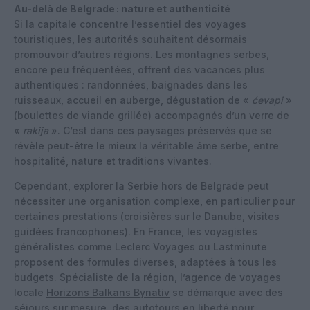
Au-delà de Belgrade : nature et authenticité
Si la capitale concentre l’essentiel des voyages
touristiques, les autorités souhaitent désormais
promouvoir d’autres régions. Les montagnes serbes,
encore peu fréquentées, offrent des vacances plus
authentiques : randonnées, baignades dans les
ruisseaux, accueil en auberge, dégustation de «
ćevapi
»
(boulettes de viande grillée) accompagnés d’un verre de
«
rakija
». C’est dans ces paysages préservés que se
révèle peut-être le mieux la véritable âme serbe, entre
hospitalité, nature et traditions vivantes.
Cependant, explorer la Serbie hors de Belgrade peut
nécessiter une organisation complexe, en particulier pour
certaines prestations (croisières sur le Danube, visites
guidées francophones). En France, les voyagistes
généralistes comme Leclerc Voyages ou Lastminute
proposent des formules diverses, adaptées à tous les
budgets. Spécialiste de la région, l’agence de voyages
locale
Horizons Balkans Bynativ
se démarque avec des
séjours sur mesure, des autotours en liberté pour