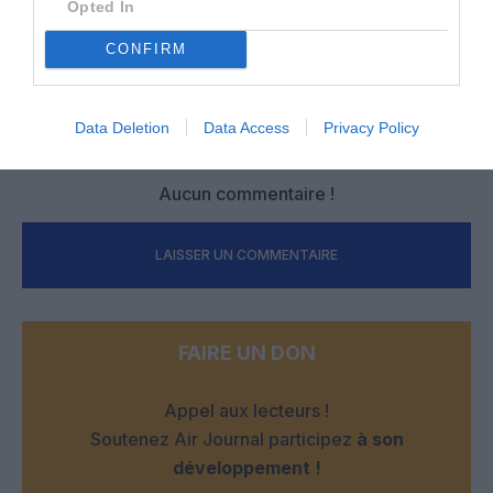
Opted In
CONFIRM
Facebook
Twitter
Pinterest
LinkedIn
Email
Print
Data Deletion
Data Access
Privacy Policy
Aucun commentaire !
LAISSER UN COMMENTAIRE
FAIRE UN DON
Appel aux lecteurs !
Soutenez Air Journal participez
à son
développement !