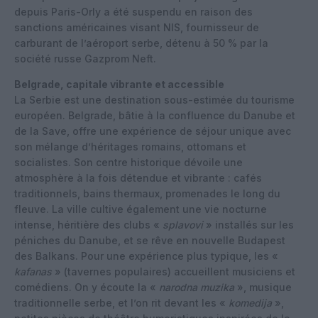
depuis Paris-Orly a été suspendu en raison des
sanctions américaines visant NIS, fournisseur de
carburant de l’aéroport serbe, détenu à 50 % par la
société russe Gazprom Neft.
Belgrade, capitale vibrante et accessible
La Serbie est une destination sous-estimée du tourisme
européen. Belgrade, bâtie à la confluence du Danube et
de la Save, offre une expérience de séjour unique avec
son mélange d’héritages romains, ottomans et
socialistes. Son centre historique dévoile une
atmosphère à la fois détendue et vibrante : cafés
traditionnels, bains thermaux, promenades le long du
fleuve. La ville cultive également une vie nocturne
intense, héritière des clubs «
splavovi
» installés sur les
péniches du Danube, et se rêve en nouvelle Budapest
des Balkans. Pour une expérience plus typique, les «
kafanas
» (tavernes populaires) accueillent musiciens et
comédiens. On y écoute la «
narodna muzika
», musique
traditionnelle serbe, et l’on rit devant les «
komedija
»,