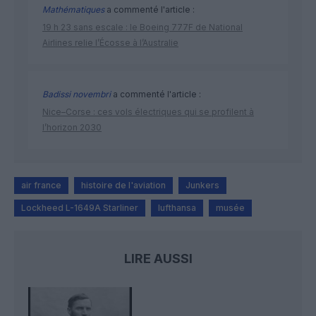
Mathématiques
a commenté l'article :
19 h 23 sans escale : le Boeing 777F de National
Airlines relie l’Écosse à l’Australie
Badissi novembri
a commenté l'article :
Nice–Corse : ces vols électriques qui se profilent à
l’horizon 2030
air france
histoire de l'aviation
Junkers
Lockheed L-1649A Starliner
lufthansa
musée
LIRE AUSSI