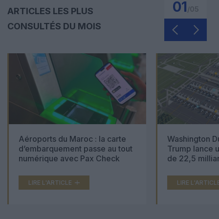
01
/
05
ARTICLES LES PLUS
CONSULTÉS DU MOIS
Aéroports du Maroc : la carte
Washington Du
d’embarquement passe au tout
Trump lance u
numérique avec Pax Check
de 22,5 millia
LIRE L'ARTICLE
LIRE L'ARTICL