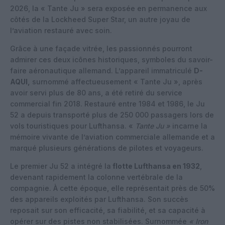
2026, la « Tante Ju » sera exposée en permanence aux
côtés de la Lockheed Super Star, un autre joyau de
l’aviation restauré avec soin.
Grâce à une façade vitrée, les passionnés pourront
admirer ces deux icônes historiques, symboles du savoir-
faire aéronautique allemand. L’appareil immatriculé
D-
AQUI,
surnommé affectueusement « Tante Ju », après
avoir servi plus de 80 ans, a été retiré du service
commercial fin 2018. Restauré entre 1984 et 1986, le Ju
52 a depuis transporté plus de 250 000 passagers lors de
vols touristiques pour Lufthansa. «
Tante Ju »
incarne la
mémoire vivante de l’aviation commerciale allemande et a
marqué plusieurs générations de pilotes et voyageurs.
Le premier Ju 52 a intégré la
flotte Lufthansa en 1932
,
devenant rapidement la colonne vertébrale de la
compagnie. À cette époque, elle représentait près de 50%
des appareils exploités par Lufthansa. Son succès
reposait sur son efficacité, sa fiabilité, et sa capacité à
opérer sur des pistes non stabilisées. Surnommée
« Iron