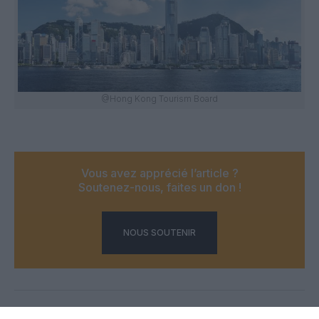
@Hong Kong Tourism Board
Vous avez apprécié l’article ?
Soutenez-nous, faites un don !
NOUS SOUTENIR
PARTAGER L'ARTICLE