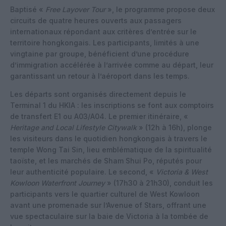
Baptisé «
Free Layover Tour
», le programme propose deux
circuits de quatre heures ouverts aux passagers
internationaux répondant aux critères d’entrée sur le
territoire hongkongais. Les participants, limités à une
vingtaine par groupe, bénéficient d’une procédure
d’immigration accélérée à l’arrivée comme au départ, leur
garantissant un retour à l’aéroport dans les temps.​
Les départs sont organisés directement depuis le
Terminal 1 du HKIA : les inscriptions se font aux comptoirs
de transfert E1 ou A03/A04. Le premier itinéraire, «
Heritage and Local Lifestyle Citywalk
» (12h à 16h), plonge
les visiteurs dans le quotidien hongkongais à travers le
temple Wong Tai Sin, lieu emblématique de la spiritualité
taoïste, et les marchés de Sham Shui Po, réputés pour
leur authenticité populaire. Le second, «
Victoria & West
Kowloon Waterfront Journey
» (17h30 à 21h30), conduit les
participants vers le quartier culturel de West Kowloon
avant une promenade sur l’Avenue of Stars, offrant une
vue spectaculaire sur la baie de Victoria à la tombée de