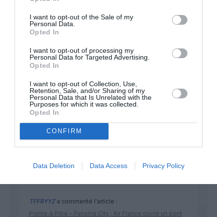
I want to opt-out of the Sale of my
Personal Data.
NOUS SOUTENIR
Opted In
I want to opt-out of processing my
Personal Data for Targeted Advertising.
Opted In
I want to opt-out of Collection, Use,
Retention, Sale, and/or Sharing of my
Personal Data that Is Unrelated with the
Purposes for which it was collected.
DERNIERS COMMENTAIRES
Opted In
CONFIRM
Manfou
a commenté l'article :
Pyramides, croisières et mer Rouge : l’Égypte mise sur
Data Deletion
Data Access
Privacy Policy
une saison record malgré le contexte géopolitique
TFFRYYZ
a commenté l'article :
Pointe‑à‑Pitre – Panama City : Air France ouvre un pont