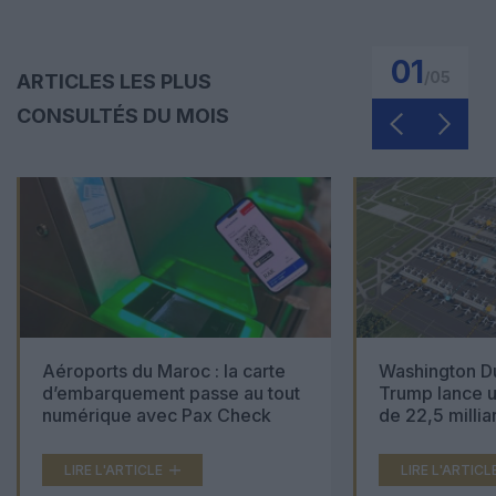
01
/
05
ARTICLES LES PLUS
CONSULTÉS DU MOIS
Aéroports du Maroc : la carte
Washington Du
d’embarquement passe au tout
Trump lance u
numérique avec Pax Check
de 22,5 millia
LIRE L'ARTICLE
LIRE L'ARTICL