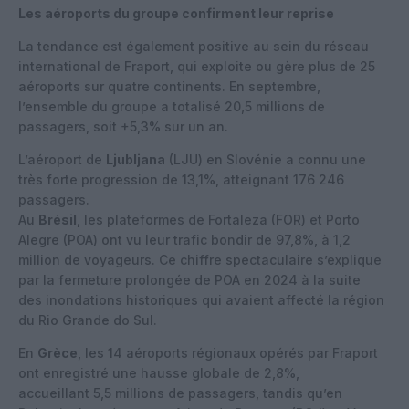
Les aéroports du groupe confirment leur reprise
La tendance est également positive au sein du réseau
international de Fraport, qui exploite ou gère
plus de 25
aéroports
sur quatre continents. En septembre,
l’ensemble du groupe a totalisé
20,5 millions de
passagers
, soit
+5,3%
sur un an.
L’aéroport de
Ljubljana
(LJU)
en Slovénie a connu une
très forte progression de
13,1%
, atteignant 176 246
passagers.
Au
Brésil
, les plateformes de Fortaleza
(FOR)
et Porto
Alegre
(POA)
ont vu leur trafic bondir de
97,8%
, à 1,2
million de voyageurs. Ce chiffre spectaculaire s’explique
par la fermeture prolongée de POA en 2024 à la suite
des
inondations historiques
qui avaient affecté la région
du Rio Grande do Sul.
En
Grèce
, les
14 aéroports régionaux
opérés par Fraport
ont enregistré une hausse globale de
2,8%
,
accueillant
5,5 millions
de passagers, tandis qu’en