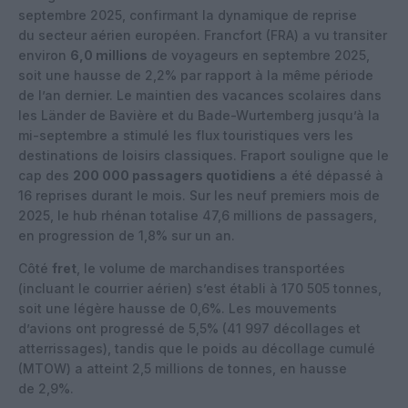
septembre 2025, confirmant la dynamique de reprise
du secteur aérien européen. Francfort (FRA) a vu transiter
environ
6,0 millions
de voyageurs en septembre 2025,
soit une hausse de
2,2%
par rapport à la même période
de l’an dernier. Le maintien des vacances scolaires dans
les Länder de Bavière et du Bade-Wurtemberg jusqu’à la
mi-septembre a stimulé les flux touristiques vers les
destinations de loisirs classiques. Fraport souligne que
le
cap des
200 000 passagers quotidiens
a été dépassé à
16 reprises durant le mois
. Sur les neuf premiers mois de
2025, le hub rhénan totalise 47,6 millions de passagers,
en progression de
1,8%
sur un an.
Côté
fret
, le volume de marchandises transportées
(incluant le courrier aérien) s’est établi à
170 505 tonnes
,
soit une légère hausse de
0,6%
. Les mouvements
d’avions ont progressé de
5,5%
(41 997 décollages et
atterrissages), tandis que le poids au décollage cumulé
(MTOW) a atteint
2,5 millions de tonnes
, en hausse
de
2,9%
.