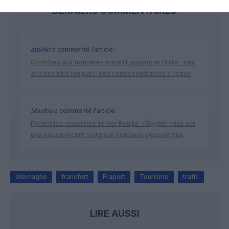
DERNIERS COMMENTAIRES
atplhkt
a commenté l'article :
Contrôles aux frontières entre l’Espagne et l’Italie : des
arrivées plus longues, des correspondances à risque
Manfou
a commenté l'article :
Pyramides, croisières et mer Rouge : l’Égypte mise sur
une saison record malgré le contexte géopolitique
allemagne
francfort
Fraport
Tourisme
trafic
LIRE AUSSI