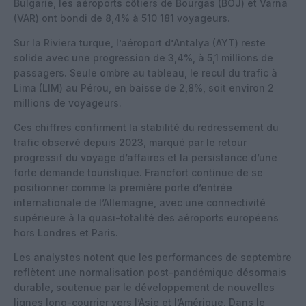
Bulgarie, les aéroports côtiers de
Bourgas (BOJ)
et
Varna
(VAR)
ont bondi de
8,4%
à 510 181 voyageurs.
Sur la
Riviera turque
, l’aéroport
d’
Antalya (AYT)
reste
solide avec une progression de
3,4%
, à
5,1 millions de
passagers
. Seule ombre au tableau, le
recul du trafic à
Lima (LIM)
au Pérou, en baisse de
2,8%
, soit environ 2
millions de voyageurs.
Ces chiffres confirment la stabilité du redressement du
trafic observé depuis 2023, marqué par le retour
progressif du voyage d’affaires et la persistance d’une
forte demande touristique. Francfort continue de se
positionner comme
la première porte d’entrée
internationale de l’Allemagne
, avec une connectivité
supérieure à la quasi-totalité des aéroports européens
hors Londres et Paris.
Les analystes notent que les performances de septembre
reflètent une
normalisation post-pandémique
désormais
durable, soutenue par le développement de nouvelles
lignes long-courrier vers l’Asie et l’Amérique. Dans le