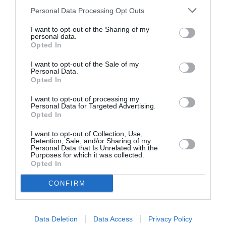
Personal Data Processing Opt Outs
LAISSER UN COMMENTAIRE
I want to opt-out of the Sharing of my
personal data.
Opted In
FAIRE UN DON
I want to opt-out of the Sale of my
Personal Data.
Opted In
Appel aux lecteurs !
I want to opt-out of processing my
Soutenez Air Journal participez
à son
Personal Data for Targeted Advertising.
Opted In
développement !
I want to opt-out of Collection, Use,
Retention, Sale, and/or Sharing of my
Personal Data that Is Unrelated with the
NOUS SOUTENIR
Purposes for which it was collected.
Opted In
CONFIRM
Data Deletion
Data Access
Privacy Policy