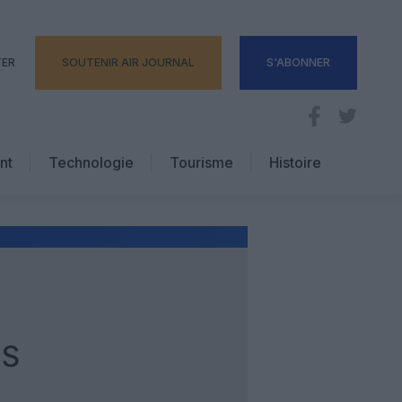
TER
SOUTENIR AIR JOURNAL
S'ABONNER
nt
Technologie
Tourisme
Histoire
Pratique
Hôtellerie
Voyages d’affaires
ES