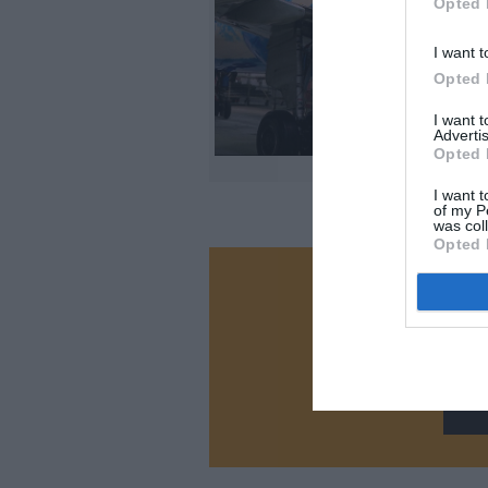
Opted 
I want t
Opted 
I want 
Advertis
Opted 
I want t
of my P
was col
Opted 
Vous ave
Soutenez
N