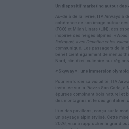
Un dispositif marketing autour des
Au-delà de la livrée, ITA Airways a d
cohérence de son image autour des
(FCO)
et
Milan Linate (LIN)
, des esp
inspirée des neiges alpines.
« Nous 
l’aéroport, avec l’émotion et les valeur
communiqué. Les passagers de la cl
bénéficient également de menus thé
Nord, clin d’œil culinaire aux régio
« Skyway » : une immersion olympiq
Pour renforcer sa visibilité, ITA Air
installée sur la Piazza San Carlo, à
épurées combinant
bois naturel et b
des montagnes et le design italien 
L’un des pavillons, conçu sur le mod
un paysage alpin stylisé. Cette mise
2026
, vise à rapprocher le grand pu