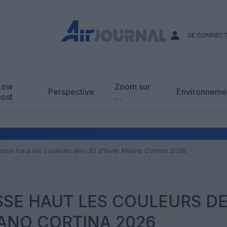
SE CONNEC
Low
Zoom sur
Perspective
Environneme
cost
…
Edito
En chiffres
Avis d’expert
hisse haut les couleurs des JO d’hiver Milano Cortina 2026
AJ Académie
Vidéo
ISSE HAUT LES COULEURS D
LANO CORTINA 2026