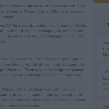
et en service un
Airbus A320
habillé aux couleurs
es d’hiver de Milano Cortina 2026, dans le cadre
vénement.
ver,
ITA Airways
arbore déjà les couleurs de Milano
re aérien officiel de la compétition, a révélé une
l’un de ses Airbus A320-200 (immatriculé EI-DSY),
ial.
SER
Flyn
Méd
lanais
Emiliano Ponzi
, mêle élégance graphique et
es tons bleus profonds et des motifs évoquent les
port hivernal. ITA Airways décrit l’appareil comme
Yah
lympiques et paralympiques », combinant fierté
Le c
rec
23 j
é
Planespotters.net
, l’appareil continuera de
courrier de la compagnie — principalement entre
autres capitales européennes — tout en conservant
 de la période olympique.
Hél