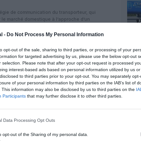
ratégie de communication du transporteur, qui
r le marché domestique à l’approche d’un
 Contrairement à certaines compagnies qui
oratifs, ITA Airways limite pour l’instant
l -
Do Not Process My Personal Information
ant un
effet symbolique et visuel fort
plutôt qu’une
to opt-out of the sale, sharing to third parties, or processing of your per
formation for targeted advertising by us, please use the below opt-out s
tus/2018726238257398012
r selection. Please note that after your opt-out request is processed y
eing interest-based ads based on personal information utilized by us or
disclosed to third parties prior to your opt-out. You may separately opt-
losure of your personal information by third parties on the IAB’s list of
. This information may also be disclosed by us to third parties on the
IA
Participants
that may further disclose it to other third parties.
l Data Processing Opt Outs
o opt-out of the Sharing of my personal data.