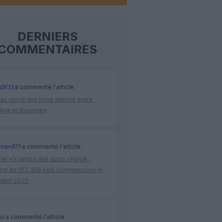
DERNIERS
COMMENTAIRES
GE13
a commenté l'article :
as ouvre une ligne directe entre
ine et Bruxelles
man971
a commenté l'article :
iel n’a jamais été aussi chargé :
ord de 153 359 vols commerciaux le
uillet 2026
as
a commenté l'article :