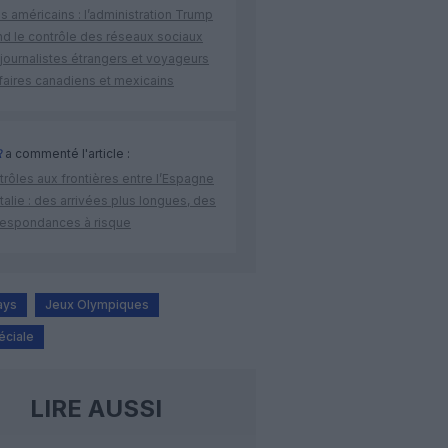
s américains : l’administration Trump
nd le contrôle des réseaux sociaux
journalistes étrangers et voyageurs
faires canadiens et mexicains
R
a commenté l'article :
rôles aux frontières entre l’Espagne
’Italie : des arrivées plus longues, des
respondances à risque
ays
Jeux Olympiques
éciale
LIRE AUSSI