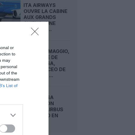
ITA AIRWAYS
OUVRE LA CABINE
AUX GRANDS
CHIENS : UNE
PREMIÈRE...
sonal or
LORENZA MAGGIO,
ection to
STRATÈGE DE
ou may
LUFTHANSA,
 personal
NOMMÉE CEO DE
out of the
BRUSSELS...
 downstream
B’s List of
LUFTHANSA
REÇOIT SON
PREMIER AIRBUS
A350-1000 EN
LIVRÉE...