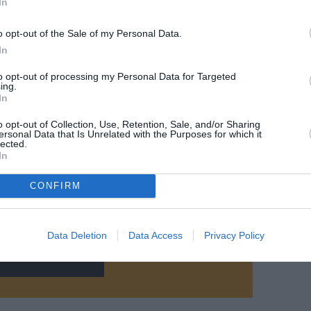
In
o opt-out of the Sale of my Personal Data.
In
to opt-out of processing my Personal Data for Targeted
ing.
In
©ITA Airways
o opt-out of Collection, Use, Retention, Sale, and/or Sharing
ersonal Data that Is Unrelated with the Purposes for which it
lected.
In
z apprécié l’article ?
CONFIRM
-nous, faites un don !
Data Deletion
Data Access
Privacy Policy
OUS SOUTENIR