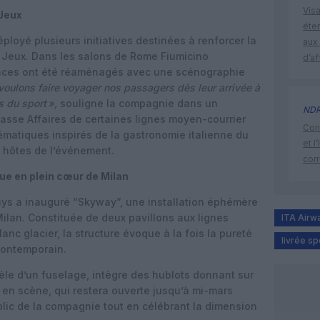
Visa
 Jeux
éte
éployé plusieurs initiatives destinées à renforcer la
aux 
 Jeux. Dans les salons de
Rome Fiumicino
d’af
aces ont été réaménagés avec une scénographie
voulons faire voyager nos passagers dès leur arrivée à
s du sport »,
souligne la compagnie dans un
ND
asse Affaires de certaines lignes moyen-courrier
Cont
matiques inspirés de la gastronomie italienne du
et l
ns hôtes de l’événement.
cor
ue en plein cœur de Milan
ways a inauguré
“Skyway”
, une installation éphémère
 Milan. Constituée de deux pavillons aux lignes
ITA Airw
lanc glacier
, la structure évoque à la fois la pureté
livrée sp
contemporain.
èle d’un fuselage, intègre des hublots donnant sur
 en scène, qui restera ouverte jusqu’à
mi-mars
blic de la compagnie tout en célébrant la dimension