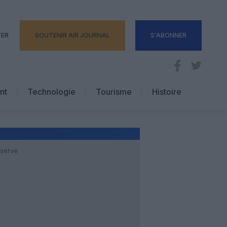
TER
SOUTENIR AIR JOURNAL
S'ABONNER
nt
Technologie
Tourisme
Histoire
Pratique
Hôtellerie
Voyages d’affaires
éserve