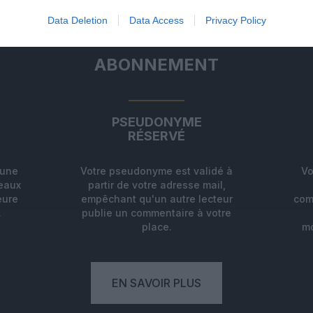
Data Deletion
Data Access
Privacy Policy
ABONNEMENT
PSEUDONYME
RÉSERVÉ
'une
Votre pseudonyme est validé à
Vo
deaux
partir de votre adresse mail,
eure
empêchant qu'un autre lecteur
com
.
publie un commentaire à votre
place.
mo
EN SAVOIR PLUS