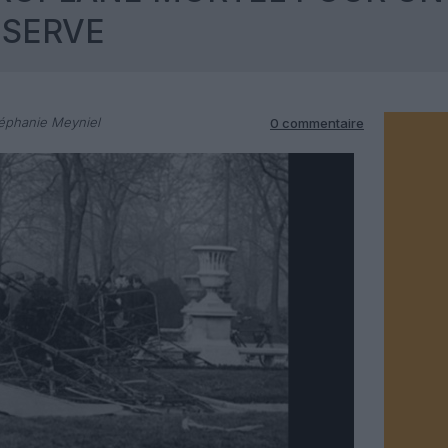
ÉSERVE
éphanie Meyniel
0 commentaire