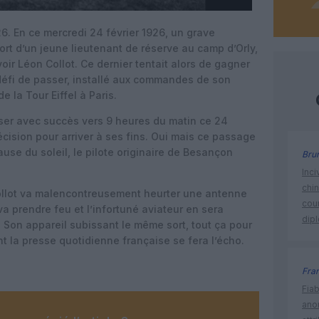
6. En ce mercredi 24 février 1926, un grave
rt d’un jeune lieutenant de réserve au camp d’Orly,
ir Léon Collot. Ce dernier tentait alors de gagner
 défi de passer, installé aux commandes de son
de la Tour Eiffel à Paris.
iser avec succès vers 9 heures du matin ce 24
écision pour arriver à ses fins. Oui mais ce passage
ause du soleil, le pilote originaire de Besançon
Bru
Inci
chi
 Collot va malencontreusement heurter une antenne
cour
va prendre feu et l’infortuné aviateur en sera
dip
. Son appareil subissant le même sort, tout ça pour
t la presse quotidienne française se fera l’écho.
Fra
Fia
ano