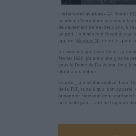
Histoire de l’aviation –
24 février 192
accident d’aéroplane va causer la mo
de seulement trente-deux ans, à savo
un pari. Un Américain l’avait mis au
appareil
Breguet 19
, entre les pieds 
Un exercice que Léon Collot va réal
février 1926, jouant d’une grande pr
sous la Dame de Fer va mal finir, à c
étant alors ébloui.
En effet, son exploit réalisé, Léon
de la TSF, suite à quoi son appareil 
prisonnier, finissant donc carbonisé
un simple pari… Une fin tragique don