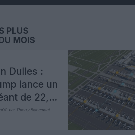
S PLUS
DU MOIS
n Dulles :
ump lance un
éant de 22,5
e dollars
1h00
par Thierry Blancmont