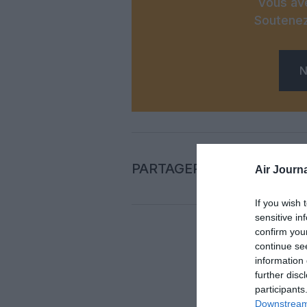
Vous ave
Soutenez
N
PARTAGER L'ARTICLE
Air Journa
If you wish 
sensitive in
confirm you
continue se
Auc
information 
further disc
participants
LAISS
Downstream 