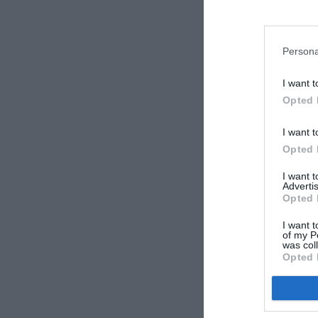
Persona
I want t
Opted 
I want t
Opted 
I want 
Advertis
Opted 
I want t
of my P
was col
Opted 