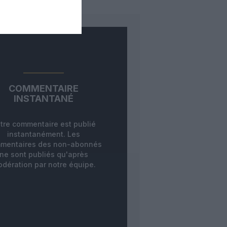
COMMENTAIRE
INSTANTANÉ
tre commentaire est publié
instantanément. Les
mentaires des non-abonnés
ne sont publiés qu'après
dération par notre équipe.