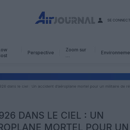
SE CONNEC
Low
Zoom sur
Perspective
Environneme
cost
…
Edito
En chiffres
Avis d’expert
1926 dans le ciel : Un accident d’aéroplane mortel pour un militaire de r
AJ Académie
Vidéo
926 DANS LE CIEL : UN
ÉROPLANE MORTEL POUR UN