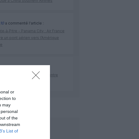
ibué à China Southern Airlines
10
a commenté l'article :
te‑à‑Pitre – Panama City : Air France
e un pont aérien vers l’Amérique
ne
re
a commenté l'article :
as ouvre une ligne directe entre
ine et Bruxelles
sonal or
ection to
ou may
de l'aviation
 personal
out of the
 downstream
LIRE AUSSI
B’s List of