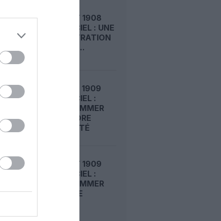
LE 8 AOÛT 1908
DANS LE CIEL : UNE
DÉMONSTRATION
PUBLIQUE...
LE 7 AOÛT 1909
DANS LE CIEL :
ROGER SOMMER
FAIT ENCORE
L’ACTUALITÉ
LE 6 AOÛT 1909
DANS LE CIEL :
ROGER SOMMER
PERMET LE
SACRE...