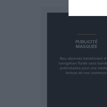
PUBLICITÉ
MASQUÉE
Nos abonnés bénéficient d
navigation fluide sans ban
publicitaires pour une meill
lecture de nos contenus