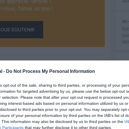
z apprécié l’article ?
attr
-nous, faites un don !
DC-
Poin
OUS SOUTENIR
ouvr
lati
Pier
Flyn
l -
Do Not Process My Personal Information
Méd
Facebook
Twitter
Pinterest
LinkedIn
Email
Print
to opt-out of the sale, sharing to third parties, or processing of your per
formation for targeted advertising by us, please use the below opt-out s
r selection. Please note that after your opt-out request is processed y
histoire 
eing interest-based ads based on personal information utilized by us or
un commentaire !
disclosed to third parties prior to your opt-out. You may separately opt-
losure of your personal information by third parties on the IAB’s list of
. This information may also be disclosed by us to third parties on the
IA
ER UN COMMENTAIRE
Participants
that may further disclose it to other third parties.