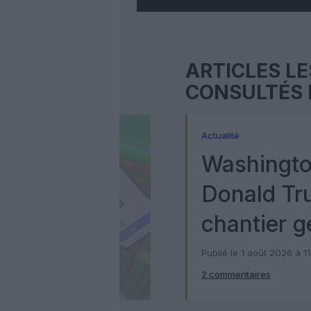
ARTICLES LE
CONSULTÉS 
Actualité
Washingto
Donald Tr
chantier g
milliards d
Publié le 1 août 2026 à 1
2 commentaires