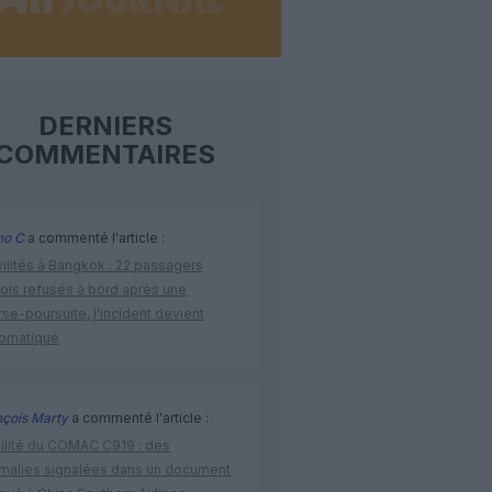
DERNIERS
COMMENTAIRES
no C
a commenté l'article :
vilités à Bangkok : 22 passagers
nois refusés à bord après une
se-poursuite, l’incident devient
lomatique
nçois Marty
a commenté l'article :
bilité du COMAC C919 : des
malies signalées dans un document