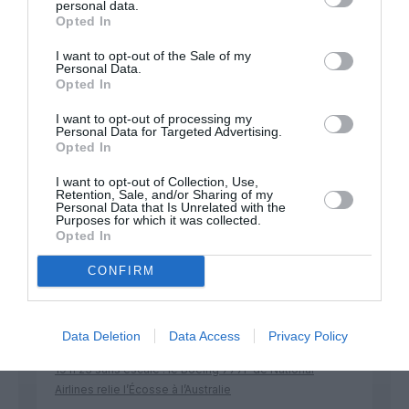
personal data.
Appel aux lecteurs !
Opted In
Soutenez Air Journal participez
à son
I want to opt-out of the Sale of my
développement !
Personal Data.
Opted In
I want to opt-out of processing my
NOUS SOUTENIR
Personal Data for Targeted Advertising.
Opted In
I want to opt-out of Collection, Use,
Retention, Sale, and/or Sharing of my
Personal Data that Is Unrelated with the
Purposes for which it was collected.
Opted In
CONFIRM
DERNIERS COMMENTAIRES
Data Deletion
Data Access
Privacy Policy
GVA1112
a commenté l'article :
19 h 23 sans escale : le Boeing 777F de National
Airlines relie l’Écosse à l’Australie