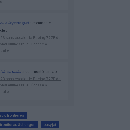
ne
eu n'importe quoi
a commenté
icle :
 23 sans escale : le Boeing 777F de
onal Airlines relie l’Écosse à
stralie
d down under
a commenté l'article :
 23 sans escale : le Boeing 777F de
onal Airlines relie l’Écosse à
stralie
aux frontières
 frontieres Schengen
easyjet