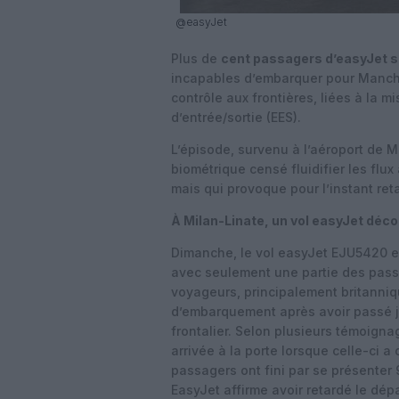
@easyJet
Plus de
cent passagers d’easyJet s
incapables d’embarquer pour Manche
contrôle aux frontières, liées à la
d’entrée/sortie (EES).
L’épisode, survenu à l’aéroport de Mil
biométrique censé fluidifier les flu
mais qui provoque pour l’instant re
À Milan-Linate, un vol easyJet déc
Dimanche, le vol easyJet EJU5420 ent
avec seulement une partie des pass
voyageurs, principalement britanniqu
d’embarquement après avoir passé ju
frontalier. Selon plusieurs témoigna
arrivée à la porte lorsque celle-ci 
passagers ont fini par se présenter 
EasyJet affirme avoir retardé le dép