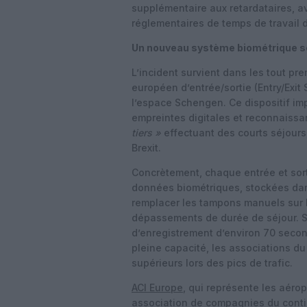
supplémentaire aux retardataires, av
réglementaires de temps de travail 
Un nouveau système biométrique s
L’incident survient dans les tout pr
européen d’entrée/sortie (Entry/Exit
l’espace Schengen. Ce dispositif i
empreintes digitales et reconnaissa
tiers »
effectuant des courts séjours
Brexit.
Concrètement, chaque entrée et sort
données biométriques, stockées d
remplacer les tampons manuels sur l
dépassements de durée de séjour. S
d’enregistrement d’environ 70 seco
pleine capacité, les associations du
supérieurs lors des pics de trafic.
ACI Europe
, qui représente les aéropo
association de compagnies du conti