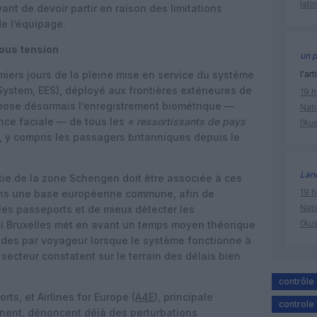
lati
ant de devoir partir en raison des limitations
de l’équipage.
ous tension
un p
emiers jours de la pleine mise en service du système
l'art
 System, EES), déployé aux frontières extérieures de
19 h
mpose désormais l’enregistrement biométrique —
Nati
nce faciale — de tous les
« ressortissants de pays
l’Au
, y compris les passagers britanniques depuis le
Lan
ie de la zone Schengen doit être associée à ces
19 h
ans une base européenne commune, afin de
Nati
es passeports et de mieux détecter les
l’Au
i Bruxelles met en avant un temps moyen théorique
ndes par voyageur lorsque le système fonctionne à
 secteur constatent sur le terrain des délais bien
contrôle 
rts, et Airlines for Europe (
A4E
), principale
controle
nent, dénoncent déjà des perturbations