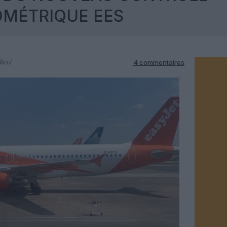
OMÉTRIQUE EES
icci
4 commentaires