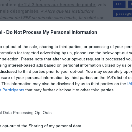
EES
frontière
de 2 à 3 heures aux heures de pointe
, vols
nnels désorganisés.
« Alors que les institutions
passager
ment de l’EES se déroule sans heurts, la réalité sur
autre »,
dénoncent ces organisations
l -
Do Not Process My Personal Information
olère des passagers
es premiers jours de bascule ont rapidement tourné
to opt-out of the sale, sharing to third parties, or processing of your per
 des files compactes, peu ventilées, où certains
formation for targeted advertising by us, please use the below opt-out s
ste horrible, très stressant »,
témoigne Carol Boon,
r selection. Please note that after your opt-out request is processed y
raconte avoir vu des gens s’évanouir et vomir en
eing interest-based ads based on personal information utilized by us or
iométriques.
disclosed to third parties prior to your opt-out. You may separately opt-
losure of your personal information by third parties on the IAB’s list of
nchester et a dû réserver un appartement à Milan
. This information may also be disclosed by us to third parties on the
IA
eurs frais. Un autre passager, Max Hume, 56 ans,
Participants
that may further disclose it to other third parties.
uation
« atroce »
et explique avoir déboursé environ
u Royaume‑Uni via le Luxembourg, après avoir
ment proposée par la compagnie qu’il jugeait trop
l Data Processing Opt Outs
nels pris en compte.
alières
o opt-out of the Sharing of my personal data.