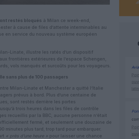
ont restés bloqués
à Milan ce week-end,
ster à cause de files d’attente interminables au
 mise en service du nouveau système européen
an-Linate, illustre les ratés d’un dispositif
x aux frontières extérieures de l’espace Schengen,
tards, vols manqués et surcoûts pour les voyageurs.
Avia
Poin
olle sans plus de 100 passagers
ouvr
re Milan-Linate et Manchester a quitté l’Italie
lati
agers prévus à bord. Plus d’une centaine de
es, sont restés derrière les portes
squ’à trois heures dans les files de contrôle
Pont
ges recueillis par la BBC, aucune personne n’était
comm
a officiellement fermé, et seulement une douzaine de
Poin
90 minutes plus tard, trop tard pour embarquer.
ouvr
art
« près d’une heure »
pour laisser une chance