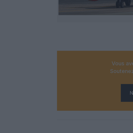
Vous ave
Soutenez
N