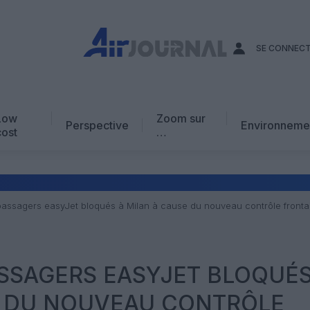
SE CONNEC
Low
Zoom sur
Perspective
Environneme
cost
…
Edito
En chiffres
Avis d’expert
passagers easyJet bloqués à Milan à cause du nouveau contrôle frontal
AJ Académie
Vidéo
ASSAGERS EASYJET BLOQUÉS
E DU NOUVEAU CONTRÔLE