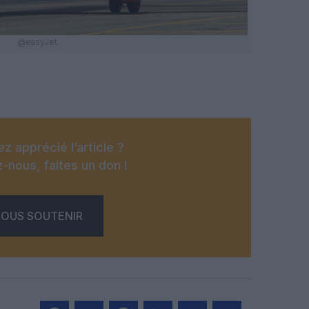
@easyJet
z apprécié l’article ?
-nous, faites un don !
OUS SOUTENIR