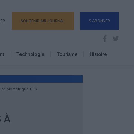
TER
SOUTENIR AIR JOURNAL
S'ABONNER
nt
Technologie
Tourisme
Histoire
Pratique
Hôtellerie
Voyages d’affaires
ier biométrique EES
 À