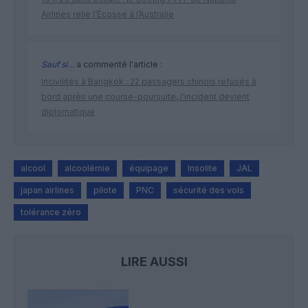
Airlines relie l’Écosse à l’Australie
Sauf si…
a commenté l'article :
Incivilités à Bangkok : 22 passagers chinois refusés à
bord après une course-poursuite, l’incident devient
diplomatique
alcool
alcoolémie
équipage
Insolite
JAL
japan airlines
pilote
PNC
sécurité des vols
tolérance zéro
LIRE AUSSI