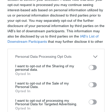
sobriété dans les heures précédant sa
opt-out request is processed you may continue seeing
prise de service.
interest-based ads based on personal information utilized by
RÉPONDRE
us or personal information disclosed to third parties prior to
your opt-out. You may separately opt-out of the further
disclosure of your personal information by third parties on the
IAB’s list of downstream participants. This information may
also be disclosed by us to third parties on the
IAB’s List of
Downstream Participants
that may further disclose it to other
Sam
a commenté :
29 mai 2026 - 23 h 16 min
third parties.
Ça ne concerne que les PNC ? Cette règle ne s’applique pas
Personal Data Processing Opt Outs
aux pilotes?
Beaucoup d’imprécisions dans cet article…
I want to opt-out of the Sharing of my
personal data.
RÉPONDRE
Opted In
I want to opt-out of the Sale of my
Personal Data.
@ Sam
a commenté :
30 mai 2026 - 11 h 16
Opted In
min
I want to opt-out of processing my
La consommation est déjà interdite pour les pilotes
Personal Data for Targeted Advertising.
au Japon.
Opted In
(Il me semble 24heures avant un vol).