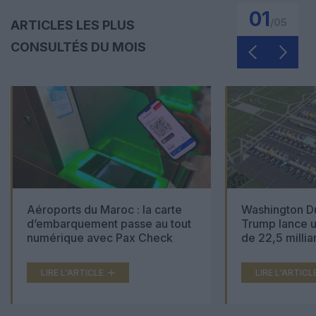
01
/
05
ARTICLES LES PLUS
CONSULTÉS DU MOIS
Aéroports du Maroc : la carte
Washington Du
d’embarquement passe au tout
Trump lance u
numérique avec Pax Check
de 22,5 millia
LIRE L'ARTICLE
LIRE L'ARTICL