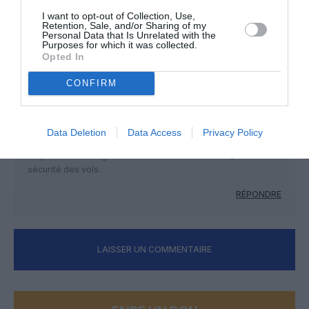
De plus il y a des contrôles alcoolémie obligatoires
I want to opt-out of Collection, Use,
Retention, Sale, and/or Sharing of my
avant un vol.
Personal Data that Is Unrelated with the
Purposes for which it was collected.
RÉPONDRE
Opted In
CONFIRM
Mamadou DIALLO
a commenté :
30 mai 2026 - 15 h 21 min
Data Deletion
Data Access
Privacy Policy
* lire ci-dessus: “un pilote ou un PNC”. Toutes les catégories
de personnel navigant étant bien sûr concernées par la
sécurité des vols.
RÉPONDRE
LAISSER UN COMMENTAIRE