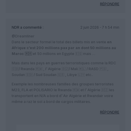
RÉPONDRE
NDR
a commenté :
2 juin 2026 - 7 h 54 min
@Dreamliner
Dans le secteur formel le total des billets mis en vente
en
Afrique c’est 200 millions pax par an dont 50 millions au
Maroc 🇲🇦
et 50 millions en Egypte 🇪🇬 mais …
Mais dans les pays en guerres terroristiques comme la RDC
🇨🇩/ Rwanda 🇷🇼 , l’ Algérie 🇩🇿/ Mali 🇲🇱 / RASD 🇵🇸 ,
Soudan 🇸🇩 / Sud Soudan 🇸🇸 , Libye 🇱🇾 etc..
Exemple les nombreuses familles des groupes terroristes
M23, FLA et POLISARIO le Rwanda 🇷🇼 et l’ Algérie 🇩🇿 les
transportent en N/A a bord d’ Air Algérie et Rwandair voire
même a raz le sol a bord de cargos militaires.
RÉPONDRE