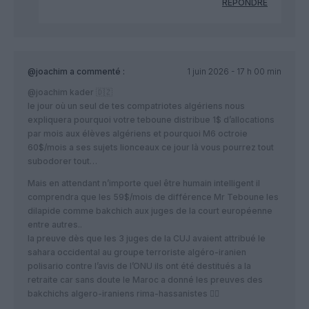
RÉPONDRE
@joachim
a commenté :
1 juin 2026 - 17 h 00 min
@joachim kader 🇩🇿
le jour où un seul de tes compatriotes algériens nous
expliquera pourquoi votre teboune distribue 1$ d’allocations
par mois aux élèves algériens et pourquoi M6 octroie
60$/mois a ses sujets lionceaux ce jour là vous pourrez tout
subodorer tout…
Mais en attendant n’importe quel être humain intelligent il
comprendra que les 59$/mois de différence Mr Teboune les
dilapide comme bakchich aux juges de la court européenne
entre autres..
la preuve dès que les 3 juges de la CUJ avaient attribué le
sahara occidental au groupe terroriste algéro-iranien
polisario contre l’avis de l’ONU ils ont été destitués a la
retraite car sans doute le Maroc a donné les preuves des
bakchichs algero-iraniens rima-hassanistes 🤦‍♂️