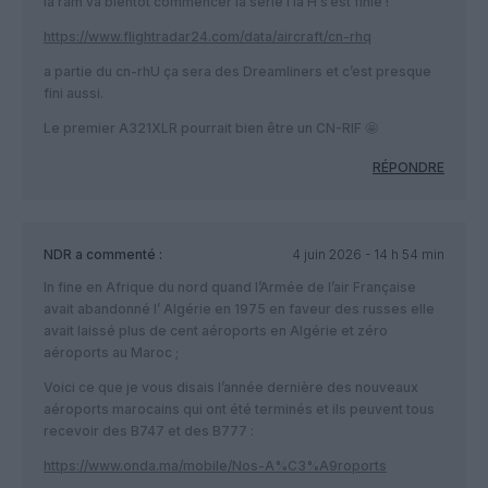
la ram va bientôt commencer la série I la H s’est finie !
https://www.flightradar24.com/data/aircraft/cn-rhq
a partie du cn-rhU ça sera des Dreamliners et c’est presque
fini aussi.
Le premier A321XLR pourrait bien être un CN-RIF 🤩
RÉPONDRE
NDR
a commenté :
4 juin 2026 - 14 h 54 min
In fine en Afrique du nord quand l’Armée de l’air Française
avait abandonné l’ Algérie en 1975 en faveur des russes elle
avait laissé plus de cent aéroports en Algérie et zéro
aéroports au Maroc ;
Voici ce que je vous disais l’année dernière des nouveaux
aéroports marocains qui ont été terminés et ils peuvent tous
recevoir des B747 et des B777 :
https://www.onda.ma/mobile/Nos-A%C3%A9roports