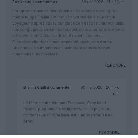
Remarque
a commenté :
30 mai 2026 - 15 h 21 min
Lorsqu’on trouve un Marrakech à 60€ aller/retour et qu’en
même temps il faille 400 pour un vol intérieur, que fait le
voyageur d’après vous? Sur place ce n’est pas cher non plus.
Les compagnies aériennes foncent sur ces aéroports même
si les vols sont vides car ils sont subventionnées.
Et ça s’appelle de la concurrence déloyale, rien d’autre.
Chez nous la subvention est autorisée sous certaines
conditions bien précises.
RÉPONDRE
Brahim Ghali
a commenté :
30 mai 2026 - 20 h 46
min
Le Maroc subventionne Transavia, EasyJet et
Ryanair pour ouvrir des lignes vers ce pays. La
Commission Européenne est bien silencieuse en
effet.
RÉPONDRE