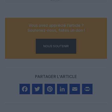
Vous avez apprécié l’article ?
Soutenez-nous, faites un don !
NOUS SOUTENIR
PARTAGER L'ARTICLE
Facebook
Twitter
Pinterest
LinkedIn
Email
Print