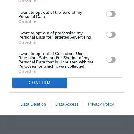
Opted In
EasyJet et Ryanair.
I want to opt-out of the Sale of my
RÉPONDRE
Personal Data.
Opted In
I want to opt-out of processing my
Joachim
a
31 mai
Personal Data for Targeted Advertising.
Opted In
commenté :
2026 - 16
h 14 min
I want to opt-out of Collection, Use,
Le Maroc sait se
Retention, Sale, and/or Sharing of my
Personal Data that Is Unrelated with the
montrer très convaicant
Purposes for which it was collected.
auprès des députés
Opted In
européens pour
défendre ses intérêts.
CONFIRM
Y compris en versant
des pots de vin
Data Deletion
Data Access
Privacy Policy