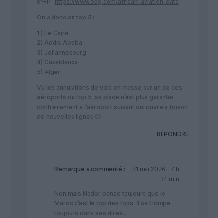
d’HP :
https://www.oag.com/african-aviation-data
On a donc en top 5 :
1 ) Le Caire
2) Addis Abeba
3) Johannesburg
4) Casablanca
5) Alger
Vu les annulations de vols en masse sur un de ces
aéroports du top 5, sa place n’est plus garantie
contrairement a l’aéroport suivant qui ouvre a foison
de nouvelles lignes 🙂
RÉPONDRE
Remarque
a commenté :
31 mai 2026 - 7 h
34 min
Non mais Nador pense toujours que le
Maroc c’est le top des tops. Il se trompe
toujours dans ses dires…