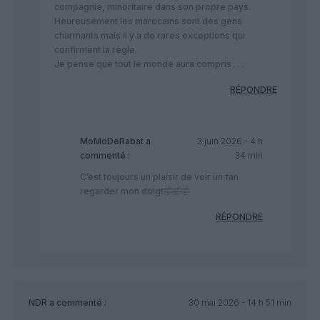
compagnie, minoritaire dans son propre pays.
Heureusement les marocains sont des gens
charmants mais il y a de rares exceptions qui
confirment la règle.
Je pense que tout le monde aura compris . . .
RÉPONDRE
MoMoDeRabat
a
3 juin 2026 - 4 h
commenté :
34 min
C’est toujours un plaisir de voir un fan
regarder mon doigt🤣🤣🤣
RÉPONDRE
NDR
a commenté :
30 mai 2026 - 14 h 51 min