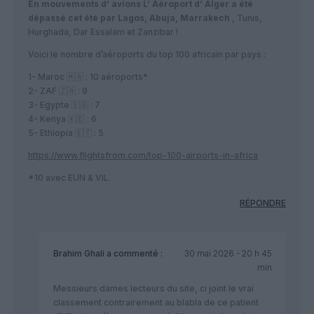
En mouvements d’ avions L’ Aéroport d’ Alger a été
dépassé cet été par Lagos, Abuja, Marrakech
, Tunis,
Hurghada, Dar Essalam et Zanzibar !
Voici le nombre d’aéroports du top 100 africain par pays :
1- Maroc 🇲🇦 : 10 aéroports*
2- ZAF 🇿🇦 : 9
3- Egypte 🇪🇬 : 7
4- Kenya 🇰🇪 : 6
5- Ethiopia 🇪🇹 : 5
https://www.flightsfrom.com/top-100-airports-in-africa
*10 avec EUN & VIL.
RÉPONDRE
Brahim Ghali
a commenté :
30 mai 2026 - 20 h 45
min
Messieurs dames lecteurs du site, ci joint le vrai
classement contrairement au blabla de ce patient