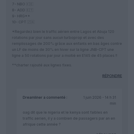
7- NBO 🇰🇪
8- ADD 🇪🇹
9- HRG**
10- CPT 🇿🇦
*Regardez bien le traffic aérien entre Lagos et Abuja 120
rotations par jour sans aucun turboprop et avec des
remplissages de 200% grâce aux enfants en bas âges contre
un LF de moins de 30% en hiver sur la ligne JNB-CPT une
ligne a 50 rotations par jour a moitié en E145 de 45 places !!
**charter rajouté aux lignes fixes.
RÉPONDRE
Dreamliner
a commenté :
1 juin 2026 - 14 h 31
min
oag dit que le nigeria et le kenya sont faibles en
traffic aerien, il y a combien de passagers par an en
afrique cette année ?