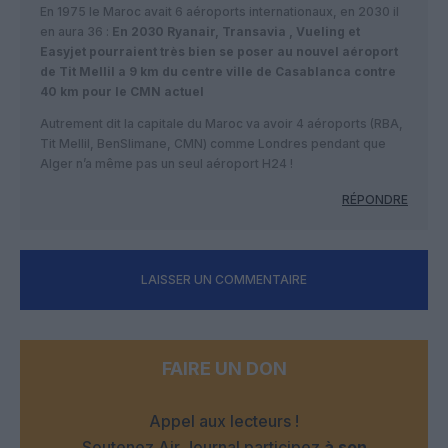
En 1975 le Maroc avait 6 aéroports internationaux, en 2030 il
en aura 36 :
En 2030 Ryanair, Transavia , Vueling et
Easyjet pourraient très bien se poser au nouvel aéroport
de Tit Mellil a 9 km du centre ville de Casablanca contre
40 km pour le CMN actuel
Autrement dit la capitale du Maroc va avoir 4 aéroports (RBA,
Tit Mellil, BenSlimane, CMN) comme Londres pendant que
Alger n’a même pas un seul aéroport H24 !
RÉPONDRE
LAISSER UN COMMENTAIRE
FAIRE UN DON
Appel aux lecteurs !
Soutenez Air Journal participez
à son