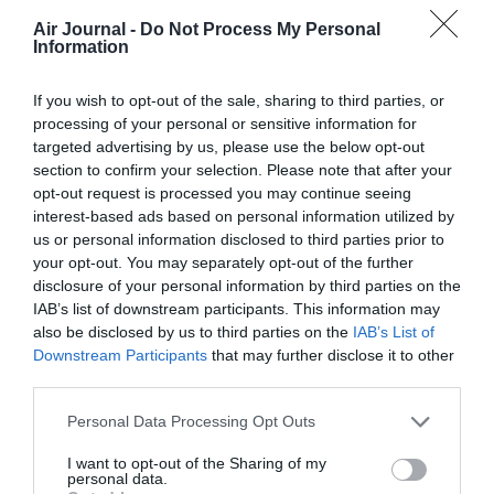
Air Journal -
Do Not Process My Personal
Information
Remarque
a commenté :
31 mai 2026 - 7 h
32 min
If you wish to opt-out of the sale, sharing to third parties, or
Oui on est au courant bien entendu.
processing of your personal or sensitive information for
néanmoins, comme TK EK et autre QR, l’UE
targeted advertising by us, please use the below opt-out
n’a aucun moyen de s’ingérer dans les
section to confirm your selection. Please note that after your
affaires d’un pays. Tant mieux, entre nous.
opt-out request is processed you may continue seeing
interest-based ads based on personal information utilized by
RÉPONDRE
us or personal information disclosed to third parties prior to
your opt-out. You may separately opt-out of the further
disclosure of your personal information by third parties on the
Brahim Ghali
a
31 mai 2026 -
IAB’s list of downstream participants. This information may
commenté :
12 h 14 min
also be disclosed by us to third parties on the
IAB’s List of
Downstream Participants
that may further disclose it to other
La Commission européenne est
compétente concernant la
third parties.
distorsion de la concurrence sur
Personal Data Processing Opt Outs
un marché européen, comme le
marché Europe-Maroc commis
I want to opt-out of the Sharing of my
par des compagnies
personal data.
européennes comme Transavia,