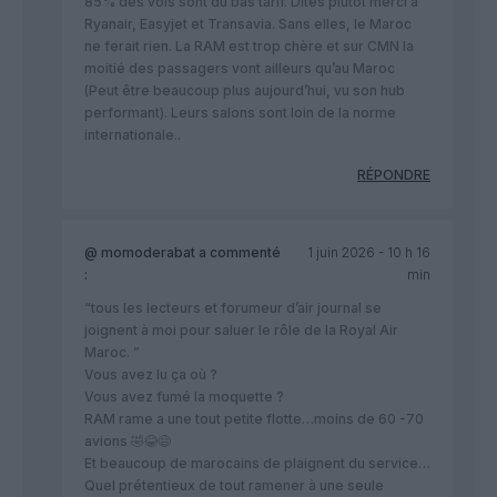
85% des vols sont du bas tarif. Dites plutôt merci à
Ryanair, Easyjet et Transavia. Sans elles, le Maroc
ne ferait rien. La RAM est trop chère et sur CMN la
moitié des passagers vont ailleurs qu’au Maroc
(Peut être beaucoup plus aujourd’hui, vu son hub
performant). Leurs salons sont loin de la norme
internationale..
RÉPONDRE
@ momoderabat
a commenté
1 juin 2026 - 10 h 16
:
min
“tous les lecteurs et forumeur d’air journal se
joignent à moi pour saluer le rôle de la Royal Air
Maroc. ”
Vous avez lu ça où ?
Vous avez fumé la moquette ?
RAM rame a une tout petite flotte…moins de 60 -70
avions 🤣😂😅
Et beaucoup de marocains de plaignent du service…
Quel prétentieux de tout ramener à une seule