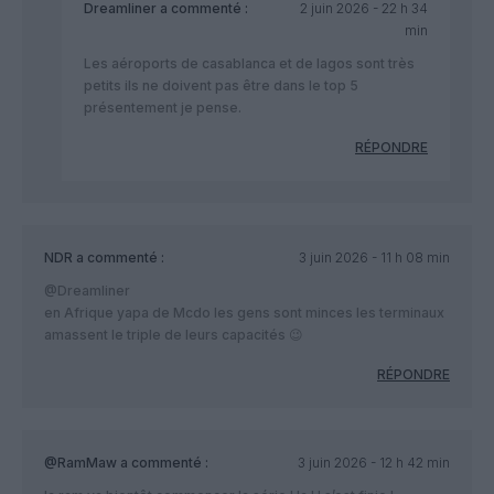
Dreamliner
a commenté :
2 juin 2026 - 22 h 34
min
Les aéroports de casablanca et de lagos sont très
petits ils ne doivent pas être dans le top 5
présentement je pense.
RÉPONDRE
NDR
a commenté :
3 juin 2026 - 11 h 08 min
@Dreamliner
en Afrique yapa de Mcdo les gens sont minces les terminaux
amassent le triple de leurs capacités 😉
RÉPONDRE
@RamMaw
a commenté :
3 juin 2026 - 12 h 42 min