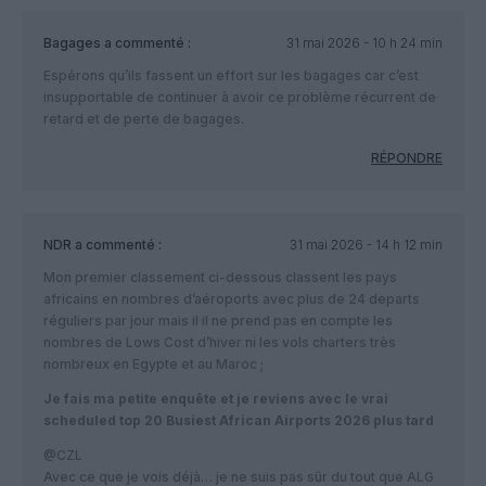
Bagages
a commenté :
31 mai 2026 - 10 h 24 min
Espérons qu’ils fassent un effort sur les bagages car c’est
insupportable de continuer à avoir ce problème récurrent de
retard et de perte de bagages.
RÉPONDRE
NDR
a commenté :
31 mai 2026 - 14 h 12 min
Mon premier classement ci-dessous classent les pays
africains en nombres d’aéroports avec plus de 24 departs
réguliers par jour mais il il ne prend pas en compte les
nombres de Lows Cost d’hiver ni les vols charters très
nombreux en Egypte et au Maroc ;
Je fais ma petite enquête et je reviens avec le vrai
scheduled top 20 Busiest African Airports 2026 plus tard
@CZL
Avec ce que je vois déjà… je ne suis pas sûr du tout que ALG