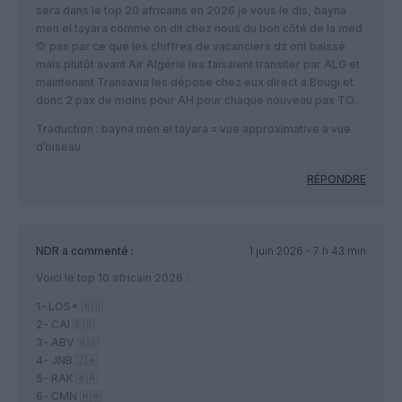
sera dans le top 20 africains en 2026 je vous le dis, bayna
men el tayara comme on dit chez nous du bon côté de la med
🙊 pas par ce que les chiffres de vacanciers dz ont baissé
mais plutôt avant Air Algérie les faisaient transiter par ALG et
maintenant Transavia les dépose chez eux direct a Bougi et
donc 2 pax de moins pour AH pour chaque nouveau pax TO.
Traduction : bayna men el tayara = vue approximative a vue
d’oiseau
RÉPONDRE
NDR
a commenté :
1 juin 2026 - 7 h 43 min
Voici le top 10 africain 2026 :
1- LOS* 🇳🇬
2- CAI 🇪🇬
3- ABV 🇳🇬
4- JNB 🇿🇦
5- RAK 🇲🇦
6- CMN 🇲🇦