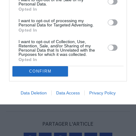
Personal Data.
Opted In
I want to opt-out of processing my
Personal Data for Targeted Advertising.
Opted In
@China Eastern Airlines
I want to opt-out of Collection, Use,
Retention, Sale, and/or Sharing of my
Personal Data that Is Unrelated with the
Purposes for which it was collected.
Opted In
Vous avez apprécié l’article ?
Soutenez-nous, faites un don !
CONFIRM
NOUS SOUTENIR
Data Deletion
Data Access
Privacy Policy
PARTAGER L'ARTICLE