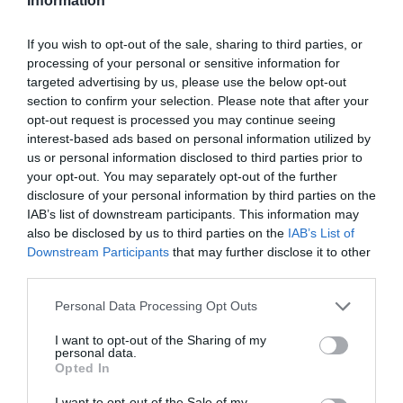
Information
opérer plus de 3 200 vols quotidiens sur plus de 950
routes, en misant sur une stratégie de hubs renforcés à
Shanghai, Pékin, Xi’an, Kunming et Chengdu.
If you wish to opt-out of the sale, sharing to third parties, or
processing of your personal or sensitive information for
Après plusieurs années chahutées, la compagnie a vu
targeted advertising by us, please use the below opt-out
ses capacités internationales croître nettement en 2025,
section to confirm your selection. Please note that after your
avec une hausse de plus de 13% de son offre de sièges
opt-out request is processed you may continue seeing
sur l’international, contre une quasi‑stagnation sur le
interest-based ads based on personal information utilized by
domestique, témoignant d’un recentrage sur les liaisons
us or personal information disclosed to third parties prior to
long‑courriers et régionales à plus forte valeur ajoutée.
your opt-out. You may separately opt-out of the further
L’ouverture de lignes comme Xi’an–Vienne s’inscrit dans
disclosure of your personal information by third parties on the
IAB’s list of downstream participants. This information may
cette stratégie d’« Air Silk Road », consistant à recréer par
also be disclosed by us to third parties on the
IAB’s List of
les airs un réseau de routes de la soie entre la Chine et
Downstream Participants
that may further disclose it to other
l’Europe, le Moyen‑Orient, l’Afrique et l’Océanie.
third parties.
Personal Data Processing Opt Outs
I want to opt-out of the Sharing of my
personal data.
Opted In
I want to opt-out of the Sale of my