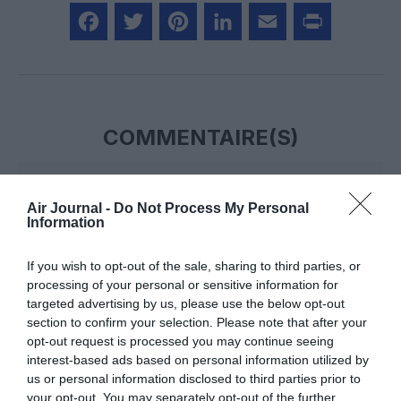
Facebook
Twitter
Pinterest
LinkedIn
Email
Print
COMMENTAIRE(S)
Tony de Brest
a commenté :
23 avril 2026 - 14 h 14 min
Air Journal -
Do Not Process My Personal
Avec la mise en service commerciale du terminal 3, ce jeudi
Information
23 avril 2026, l’aéroport de Francfort étend son système de
transport interne : un nouveau métro aérien relie désormais
If you wish to opt-out of the sale, sharing to third parties, or
les terminaux 1 et 2 au terminal 3. Cette installation complète
processing of your personal or sensitive information for
le dispositif existant et assure une liaison continue entre
targeted advertising by us, please use the below opt-out
l’extension sud et la partie nord de la plateforme.
section to confirm your selection. Please note that after your
La station principale de ce métro automatique se situe au
opt-out request is processed you may continue seeing
terminal 1, au niveau des arrivées. Elle est directement reliée
interest-based ads based on personal information utilized by
à la gare ferroviaire — desservie par les trains régionaux
us or personal information disclosed to third parties prior to
ainsi que par les trains nationaux et internationaux (grande
your opt-out. You may separately opt-out of the further