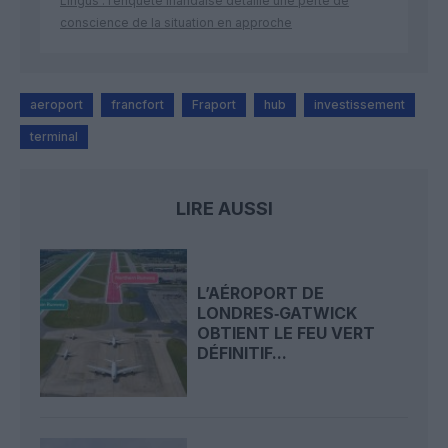
Lingus : l’enquête irlandaise détaille une perte de
conscience de la situation en approche
aeroport
francfort
Fraport
hub
investissement
terminal
LIRE AUSSI
L’AÉROPORT DE
LONDRES‑GATWICK
OBTIENT LE FEU VERT
DÉFINITIF...