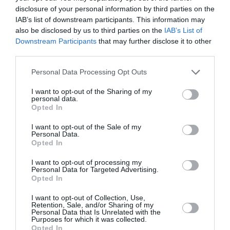
vitesse et longue distance) — et à l’hôtel adjacent. Ce nouvel
disclosure of your personal information by third parties on the
équipement rapproche ainsi le terminal 3 du centre
IAB’s list of downstream participants. This information may
aéroportuaire existant. Le temps de trajet entre les terminaux
also be disclosed by us to third parties on the
IAB’s List of
1 et 3 oscille entre 8 et 10 minutes, avec une circulation toutes
Downstream Participants
that may further disclose it to other
les deux minutes dans chaque sens, sur une ligne longue de
third parties.
5,6 kilomètres d’un bout à l’autre. Plus de 4 000 passagers
peuvent être transportés par heure et par sens, grâce à une
Personal Data Processing Opt Outs
séparation des flux Schengen et hors Schengen. Le service
fonctionne toute l’année. Douze rames articulées Siemens
I want to opt-out of the Sharing of my
Airval, composées chacune de deux voitures, assurent
personal data.
l’exploitation.
Opted In
Le matériel roulant et le système de guidage sont identiques
I want to opt-out of the Sale of my
à ceux utilisés sur la ligne b du métro automatique de Rennes,
Personal Data.
en Bretagne. Rennes utilise la version CityVal, tandis que
Opted In
Francfort — tout comme l’aéroport de Bangkok-Suvarnabhumi
I want to opt-out of processing my
— est équipé de la version AirVal, issue de la gamme NeoVal
Personal Data for Targeted Advertising.
et produite par Siemens dans son unité de Vienne, en
Opted In
Autriche.
I want to opt-out of Collection, Use,
https://www.youtube.com/watch?v=-q3tcZyYvzI
Retention, Sale, and/or Sharing of my
Personal Data that Is Unrelated with the
RÉPONDRE
Purposes for which it was collected.
Opted In