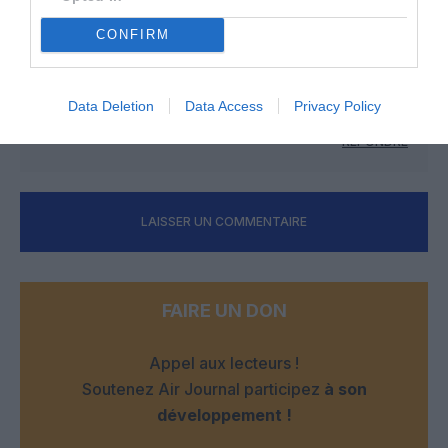
CONFIRM
Fffg114
a commenté :
23 avril 2026 - 20 h 54 min
Sixieme hub derriere Schiphol et Madrid et non quatrieme
Data Deletion
Data Access
Privacy Policy
n’importe quoi
RÉPONDRE
LAISSER UN COMMENTAIRE
FAIRE UN DON
Appel aux lecteurs !
Soutenez Air Journal participez
à son
développement !