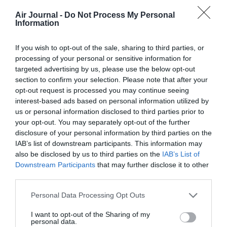
Puisque cela arrive de plus en plus, on va arriver à ne plus
Air Journal -
Do Not Process My Personal
accepter des bagages en cabine en raison des incivilités et
Information
de perte de temps lors des évacuations.
If you wish to opt-out of the sale, sharing to third parties, or
RÉPONDRE
processing of your personal or sensitive information for
targeted advertising by us, please use the below opt-out
section to confirm your selection. Please note that after your
beurk
a commenté :
28 avril 2026 - 14 h 08
opt-out request is processed you may continue seeing
min
interest-based ads based on personal information utilized by
1/ Les passagers blessés ne l’ont absolument pas
us or personal information disclosed to third parties prior to
été à cause de leurs bagages, mais lors de
your opt-out. You may separately opt-out of the further
l’évacuation par les toboggans. Il s’agissait
disclosure of your personal information by third parties on the
majoritairement de personnes âgées qui, c’est
IAB’s list of downstream participants. This information may
parfaitement compréhensible, encaissent moins
also be disclosed by us to third parties on the
IAB’s List of
bien l’impact, après leur “glissade”, à l’arrivée au
Downstream Participants
that may further disclose it to other
sol.
third parties.
2/ On n’empêchera jamais certains passagers de
Personal Data Processing Opt Outs
vouloir emporter sacs, manteaux ou effets
personnels. Plutôt que de s’illusionner, il faut agir
I want to opt-out of the Sharing of my
concrètement : la seule vraie solution consiste à
personal data.