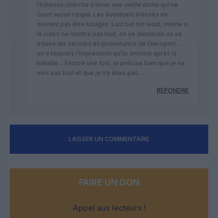
l’hôtesse cherche à lever une vieille dame qui ne
court aucun risque. Les éventuels bléssés ne
doivent pas être bougés. Last but not least, même si
la vidéo ne montre pas tout, on se demande où se
trouve les secours en provenance de l’aéroport…
on a toujours l’impression qu’ils arrivent après la
bataille… Encore une fois, je précise bien que je ne
vois pas tout et que je n’y étais pas…
RÉPONDRE
LAISSER UN COMMENTAIRE
FAIRE UN DON
Appel aux lecteurs !