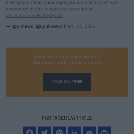
Emergency slides were deployed and the aircraft was
evacuated on the runway as a precaution.…
pic.twitter.com/EwGFQjvLlZ
— upuknews (@upuknews1)
April 26, 2026
Vous avez apprécié l’article ?
Soutenez-nous, faites un don !
NOUS SOUTENIR
PARTAGER L'ARTICLE