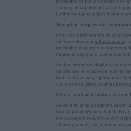
possibilité de placer l’escale à l’al
choisie, un supplément tarifaire peu
Lufthansa sur les billets incluant u
Une option intégrée à la réservation
L’une des particularités de ce prog
de réservation sur
lufthansa.com
. L
possibilité d’ajouter un stopover à 
heures et sept jours, quelle que soi
Sur les itinéraires éligibles, un bou
de préciser le nombre de nuits et de c
Dans certains cas, l’option peut éga
via le service client, pour les passa
Hôtels, location de voiture et activ
Au-delà du simple segment aérien, Lu
touristique de Munich et de la Baviè
les passagers peuvent se voir propos
d’hébergements, de locations de voitu