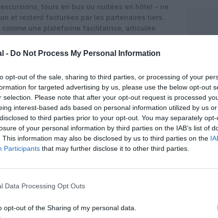
, excursions, tours en bus ou nuitées en hôtel – ne
ion et restent facturées par les partenaires tiers.
 comme une plateforme facilitatrice, articulée
une logique de « package » modulable plutôt que
l -
Do Not Process My Personal Information
ich, hub stratégique
to opt-out of the sale, sharing to third parties, or processing of your per
si pour lancer ce nouveau programme, confirmant le
formation for targeted advertising by us, please use the below opt-out s
ns le réseau long-courrier de Lufthansa. La
r selection. Please note that after your opt-out request is processed y
ntail de destinations intercontinentales, notamment
eing interest-based ads based on personal information utilized by us or
 constitue un élément clé de la différenciation du
disclosed to third parties prior to your opt-out. You may separately opt-
péenne.
losure of your personal information by third parties on the IAB’s list of
. This information may also be disclosed by us to third parties on the
IA
topover, nous transformons une escale à Munich en
Participants
that may further disclose it to other third parties.
ts »
, souligne Heiko Reitz, membre du directoire de
Munich.
« Nous sommes ravis d’offrir aux voyageurs la
ble l’une des villes et des régions les plus attractives
l Data Processing Opt Outs
t leur vol d’une expérience réellement personnelle »
.
gapour et les États-Unis
o opt-out of the Sharing of my personal data.