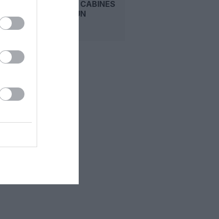
AVEC DES CABINES
NEUVES, UN
A380...