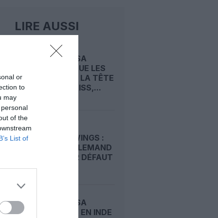
LIRE AUSSI
LUFTHANSA
REDISTRIBUE LES
sonal or
CARTES À LA TÊTE
D’EDELWEISS,...
ection to
ou may
 personal
out of the
CRASH
 downstream
GERMANWINGS :
B’s List of
L’ÉTAT ALLEMAND
VISÉ POUR DÉFAUT
DE...
LUFTHANSA
ACCÉLÈRE EN INDE