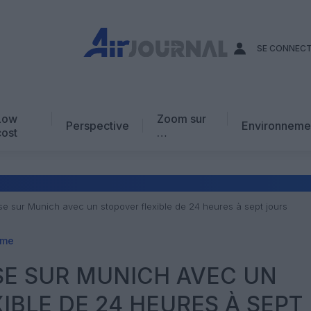
SE CONNEC
Low
Zoom sur
Perspective
Environneme
cost
…
Edito
En chiffres
Avis d’expert
se sur Munich avec un stopover flexible de 24 heures à sept jours
AJ Académie
sme
Vidéo
SE SUR MUNICH AVEC UN
IBLE DE 24 HEURES À SEPT