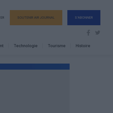
TER
SOUTENIR AIR JOURNAL
S'ABONNER
nt
Technologie
Tourisme
Histoire
Pratique
Hôtellerie
Voyages d’affaires