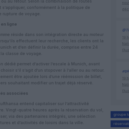
ler ou au retour. Selon la combinaison de routes
nouv
t s’appliquer, conformément à la politique de
déc
ne rupture de voyage.
 en ligne
@Ti
ramme réside dans son intégration directe au moteur
19 h
orsqu’ils effectuent leur recherche, les clients ont la
Nati
Munich et d’en définir la durée, comprise entre 24
l’Au
t la classe de voyage.
ton dédié permet d’activer l’escale à Munich, avant
hoisir s’il s’agit d’un stopover à l’aller ou au retour.
atpl
lement être ajoutée lors d’une réémission de billet,
19 h
gers souhaitant modifier un trajet déjà réservé.
Nati
l’Au
ités associées
fthansa entend capitaliser sur l’attractivité
re. Vingt-quatre heures après la réservation du vol,
groupe l
er, via des partenaires intégrés, une sélection
res et d’activités de loisirs dans la ville.
réservati