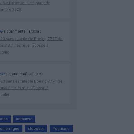
elle liaison loisirs à partir de
embre 2026
lo
a commenté l'article :
 23 sans escale : le Boeing 777F de
onal Airlines relie l’Écosse à
stralie
hkt
a commenté l'article :
 23 sans escale : le Boeing 777F de
onal Airlines relie l’Écosse à
stralie
uftha
lufthansa
on en ligne
stopover
Tourisme