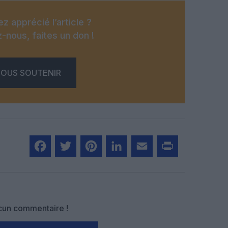
z apprécié l’article ?
-nous, faites un don !
OUS SOUTENIR
Facebook
Twitter
Pinterest
LinkedIn
Email
Print
un commentaire !