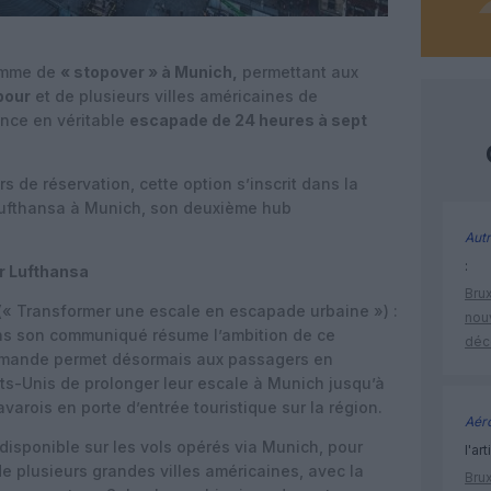
amme de
« stopover » à Munich,
permettant aux
pour
et de plusieurs villes américaines de
nce en véritable
escapade de 24 heures à sept
s de réservation, cette option s’inscrit dans la
ufthansa à Munich, son deuxième hub
Autr
:
r Lufthansa
Brux
 » (« Transformer une escale en escapade urbaine ») :
nouv
ans son communiqué résume l’ambition de ce
déc
emande permet désormais aux passagers en
s-Unis de prolonger leur escale à Munich jusqu’à
varois en porte d’entrée touristique sur la région.
Aéro
disponible sur les vols opérés via Munich, pour
l'art
de plusieurs grandes villes américaines, avec la
Brux