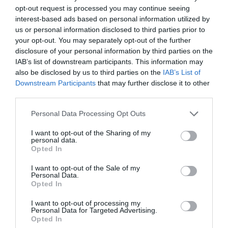
opt-out request is processed you may continue seeing
Lys
a commenté :
5 mai 2026 - 0 h 04
interest-based ads based on personal information utilized by
min
us or personal information disclosed to third parties prior to
L’article ne le précise pas : comment cet aéroport
your opt-out. You may separately opt-out of the further
sera-t-il relié à Delhi-Centre ? A la française, c’est-
disclosure of your personal information by third parties on the
à-dire avec 20 ou 30 ans de retard, ou bien les
IAB’s list of downstream participants. This information may
travaux de construction d’une liaison ferroviaire
also be disclosed by us to third parties on the
IAB’s List of
(métro ou train) sont en cours ?
Downstream Participants
that may further disclose it to other
L’autre aéroport (Indira Gandhi) est desservi par
third parties.
métro, il serait dommage que la nouvelle
infrastructure ne bénéficie pas de cette qualité de
Personal Data Processing Opt Outs
desserte. L’Inde étant un pays très pollué, qui a
encore beaucoup de mal à se passer du charbon,
I want to opt-out of the Sharing of my
on n’ose imaginer l’énorme trafic automobile
personal data.
engendré par ce nouvel aéroport, et les
Opted In
conséquences en matière de pollution de
l’atmosphère.
I want to opt-out of the Sale of my
Personal Data.
Mais il est vrai que dans ce pays, comme dans
Opted In
d’autres moins “riches”, moins “développés”, la
pollution n’est pas vue avec le même degré
I want to opt-out of processing my
d’ugence qu’ en Europe…
Personal Data for Targeted Advertising.
Opted In
RÉPONDRE