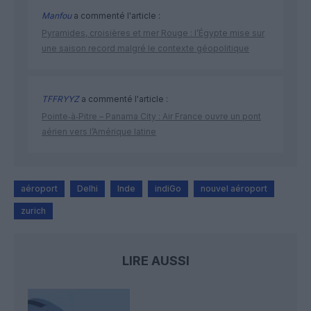
Manfou
a commenté l'article :
Pyramides, croisières et mer Rouge : l’Égypte mise sur
une saison record malgré le contexte géopolitique
TFFRYYZ
a commenté l'article :
Pointe‑à‑Pitre – Panama City : Air France ouvre un pont
aérien vers l’Amérique latine
aéroport
Delhi
Inde
indiGo
nouvel aéroport
zurich
LIRE AUSSI