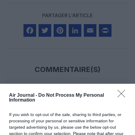
PARTAGER L'ARTICLE
Facebook
Twitter
Pinterest
LinkedIn
Email
Print
COMMENTAIRE(S)
Nico
a commenté :
4 mai 2026 - 14 h 25 min
Air Journal -
Do Not Process My Personal
A chaque fois un nouvel aéroport sort de terre, il est toujours
Information
beaucoup plus loin que celui qu’il va remplacer.
Saigon, Siem reap, etc. Assez pénible d’accès
If you wish to opt-out of the sale, sharing to third parties, or
RÉPONDRE
processing of your personal or sensitive information for
targeted advertising by us, please use the below opt-out
section to confirm your selection. Please note that after your