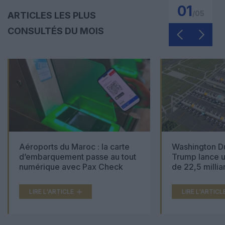
01
/
05
ARTICLES LES PLUS
CONSULTÉS DU MOIS
Aéroports du Maroc : la carte
Washington Du
d’embarquement passe au tout
Trump lance u
numérique avec Pax Check
de 22,5 millia
LIRE L'ARTICLE
LIRE L'ARTICL