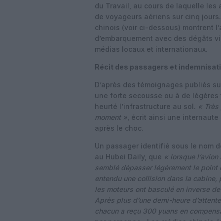
du Travail, au cours de laquelle les 
de voyageurs aériens sur cinq jours
chinois (voir ci-dessous) montrent l
d’embarquement avec des dégâts visi
médias locaux et internationaux.
Récit des passagers et indemnisat
D’après des témoignages publiés sur
une forte secousse ou à de légères 
heurté l’infrastructure au sol.
« Très 
moment »
, écrit ainsi une internaute
après le choc.
Un passager identifié sous le nom de
au Hubei Daily, que
« lorsque l’avion
semblé dépasser légèrement le point d
entendu une collision dans la cabine, 
les moteurs ont basculé en inverse d
Après plus d’une demi-heure d’attente,
chacun a reçu 300 yuans en compensa