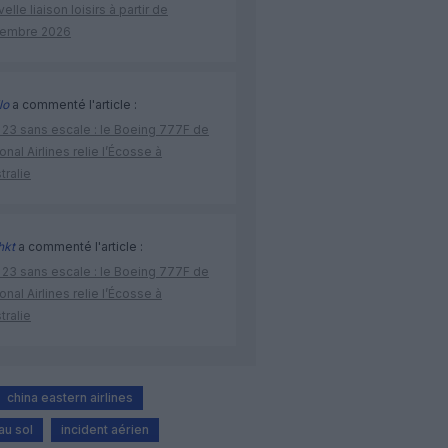
elle liaison loisirs à partir de
embre 2026
lo
a commenté l'article :
 23 sans escale : le Boeing 777F de
onal Airlines relie l’Écosse à
stralie
hkt
a commenté l'article :
 23 sans escale : le Boeing 777F de
onal Airlines relie l’Écosse à
stralie
china eastern airlines
 au sol
incident aérien