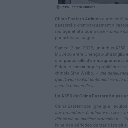
@China Eastern Airlines
China Eastern Airlines
a présenté s
passerelle d’embarquement à l’aéro
roulage et attribué à une
« panne mé
parmi les passagers.
Samedi 2 mai 2026, un Airbus A350-9
MU5406 entre Chengdu-Shuangliu et
une
passerelle d’embarquement
alo
Selon le communiqué publié sur le c
chinois Sina Weibo,
« une défaillance
que l’avion roulait lentement vers la po
avec la passerelle ».
Un A350 de China Eastern heurte u
China Eastern
souligne que l’équip
aux procédures établies »
et que
« to
débarqué de manière ordonnée ».
L’év
l’une des périodes de trafic les plu