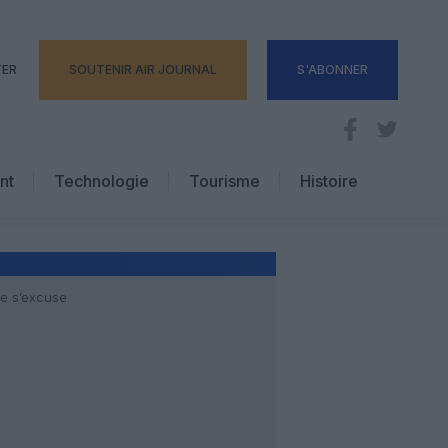
TER
SOUTENIR AIR JOURNAL
S'ABONNER
nt
Technologie
Tourisme
Histoire
Pratique
Hôtellerie
Voyages d’affaires
e s’excuse