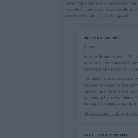
L’avion tape une fois la passerelle, pui
revient au contact de la passerelle. Et 
purement volontaire c’est flagrant!
atplhkt
a commenté :
@ Nico
Votre affirmation (sic) : ” Et 
purement volontaire c’est fla
investigations en cours) un p
” A China Eastern Airlines A
collided with a jet bridge on
International Airport after c
be caused by brake failure. T
damage. No injury was report
https://aviation-safety.net/
Pas si Cool
a commenté :