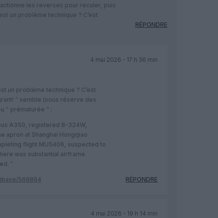
s actionne les reverses pour reculer, puis
c’est un problème technique ? C’est
RÉPONDRE
4 mai 2026 - 17 h 36 min
c’est un problème technique ? C’est
grant! ” semble (sous réserve des
eu ” prématurée ” :
irbus A350, registered B-324W,
 the apron at Shanghai Hongqiao
ompleting flight MU5406, suspected to
here was substantial airframe
ed. ”
wikibase/569864
RÉPONDRE
4 mai 2026 - 19 h 14 min