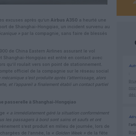
es excuses après qu’un
Airbus A350
a heurté une
port de Shanghai-Hongqiao, un incident survenu au
canique »
par la compagnie, sans faire de blessés
00 de China Eastern Airlines assurant le vol
 Shanghai-Hongqiao est entré en contact avec
rs qu’il roulait vers son point de stationnement.
Autr
ompte officiel de la compagnie sur le réseau social
:
 mécanique s’est produite après l’atterrissage, alors
Brux
rte, et l’appareil a finalement établi un contact partiel
nouv
déc
ne passerelle à Shanghai-Hongqiao
age
« a immédiatement géré la situation conformément
Aéro
us les passagers à bord sont sains et saufs et ont
l'art
énement s’est produit en milieu de journée, lors de
Brux
s chargées de l’année, la
« Golden Week »
de la fête