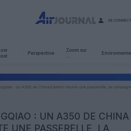
SE CONNEC
Low
Zoom sur
Perspective
Environneme
cost
…
Edito
En chiffres
Avis d’expert
gqiao : un A350 de China Eastern heurte une passerelle, la compagni
AJ Académie
Vidéo
QIAO : UN A350 DE CHINA
E UNE PASSERELLE, LA