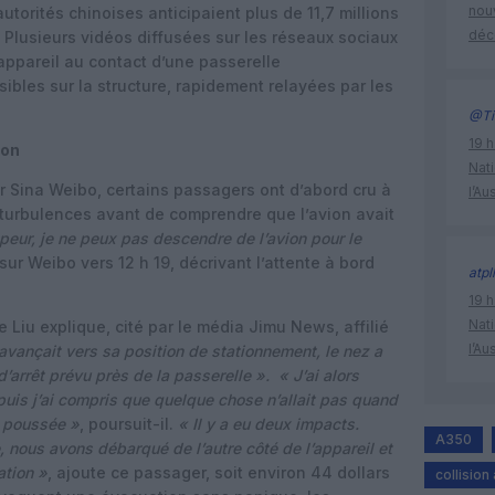
nouv
autorités chinoises anticipaient plus de 11,7 millions
déc
.
Plusieurs vidéos diffusées sur les réseaux sociaux
’appareil au contact d’une passerelle
bles sur la structure, rapidement relayées par les
@Ti
19 h
ion
Nati
 Sina Weibo, certains passagers ont d’abord cru à
l’Au
turbulences avant de comprendre que l’avion avait
peur, je ne peux pas descendre de l’avion pour le
 sur Weibo vers 12 h 19, décrivant l’attente à bord
atpl
19 h
Nati
 Liu explique, cité par le média Jimu News, affilié
l’Au
 avançait vers sa position de stationnement, le nez a
’arrêt prévu près de la passerelle ».
« J’ai alors
puis j’ai compris que quelque chose n’allait pas quand
e poussée »
, poursuit-il.
«
Il y a eu deux impacts.
A350
 nous avons débarqué de l’autre côté de l’appareil et
tion »
, ajoute ce passager, soit environ 44 dollars
collision