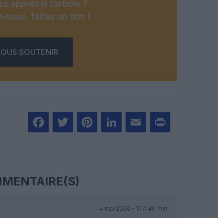
z apprécié l’article ?
-nous, faites un don !
OUS SOUTENIR
Facebook
Twitter
Pinterest
LinkedIn
Email
Print
MENTAIRE(S)
4 mai 2026 - 15 h 40 min