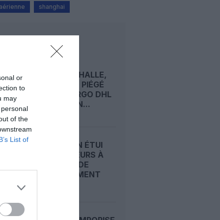
 aérienne
shanghai
LIRE AUSSI
À LEIPZIG/HALLE,
sonal or
UN DRONE PIÉGÉ
ection to
ET UN CARGO DHL
ou may
HEURTÉ EN...
 personal
out of the
 downstream
B’s List of
SWISS : UN ÉTUI
D’ÉCOUTEURS À
L’ORIGINE DE
DÉROUTEMENT
DU...
INDIGO TEMPORISE