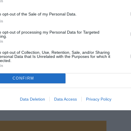
In
mauvaise configuration des équipements de
appropriée à une panne technique peuvent conduire
o opt-out of the Sale of my Personal Data.
t à un contact entre un élément de la cellule — en
ou d’autres infrastructures.
In
s d’aéroport traitent ces collisions comme des
to opt-out of processing my Personal Data for Targeted
uant inspection détaillée de la structure de l’aile
ing.
 et, le cas échéant, mise à l’arrêt de l’avion
In
et réparations.
o opt-out of Collection, Use, Retention, Sale, and/or Sharing
ersonal Data that Is Unrelated with the Purposes for which it
41 collides with a jet bridge at Shanghai Hongqiao
lected.
In
on Saturday after flight MU5406 landed from
CONFIRM
port. An investigation has been opened by
mzv
Data Deletion
Data Access
Privacy Policy
 (@aviationbrk)
May 2, 2026