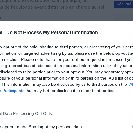
voquent une évacuation sans panique, les
sécurité
ns de l’équipage avant d’être pris en charge au sol.
n
, la compagnie présente
« ses sincères excuses
l -
Do Not Process My Personal Information
ge des passagers par cet incident »,
aucun blessé
ssant une perturbation de l’exploitation pour le vol
to opt-out of the sale, sharing to third parties, or processing of your per
érer avec les autorités et les services de
formation for targeted advertising by us, please use the below opt-out s
re exacte de la défaillance évoquée, sans préciser
r selection. Please note that after your opt-out request is processed y
 de système de guidage au sol, de freinage, de
eing interest-based ads based on personal information utilized by us or
vec les équipements aéroportuaires.
disclosed to third parties prior to your opt-out. You may separately opt-
losure of your personal information by third parties on the IAB’s list of
l’exploitation au sol
. This information may also be disclosed by us to third parties on the
IA
erelles d’embarquement restent rares au regard du
Participants
that may further disclose it to other third parties.
 dans un hub domestique comme Shanghai-
ques identifiés de l’exploitation au sol.
alement lors des toutes dernières phases de
l Data Processing Opt Outs
appareil rejoint son point de stationnement guidé par
u par un agent de piste muni de « marshalling
o opt-out of the Sharing of my personal data.
avions .